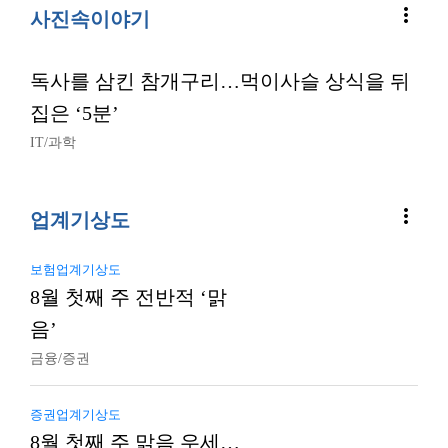
more_vert
사진속이야기
독사를 삼킨 참개구리…먹이사슬 상식을 뒤
집은 ‘5분’
IT/과학
more_vert
업계기상도
보험업계기상도
8월 첫째 주 전반적 ‘맑
음’
금융/증권
증권업계기상도
8월 첫째 주 맑음 우세…