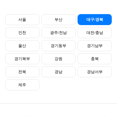
서울
부산
대구/경북
인천
광주/전남
대전/충남
울산
경기동부
경기남부
경기북부
강원
충북
전북
경남
경남서부
제주