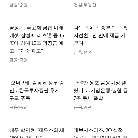
금융/증권
건설/부동산
공정위, 국고채 담합 미래
파두, ‘Gen7’ 승부수…“흑
에셋·삼성·메리츠證 등 15
자전환 1년 만에 체급 키
곳에 최대 15조 과징금 예
운다”
고..."기준 과도"
금융/증권
금융/증권
‘오너 3세’ 김동윤 상무 승
“700만 동포 금융시장 열
진…한국투자증권 후계
렸다”…기업은행·농협 등
구도 주목
7곳 동시 출발
금융/증권
금융/증권
배우 박지현 “제우스의 세
데브시스터즈, 2Q 실적
계에서 만나요”
‘하락’…영업이익 적자전