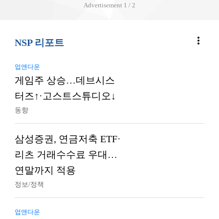
Advertisement
2 / 2
more_vert
NSP 리포트
업앤다운
게임주 상승…데브시스
터즈↑·고스트스튜디오↓
동향
삼성증권, 연금저축 ETF·
리츠 거래수수료 우대…
연말까지 적용
정보/정책
업앤다운