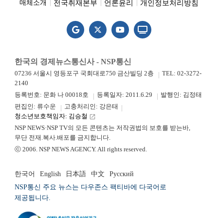
전국취재본부
언론윤리
개인정보처리방침
매체소개
한국의 경제뉴스통신사 - NSP통신
07236 서울시 영등포구 국회대로750 금산빌딩 2층
TEL: 02-3272-
2140
등록번호: 문화 나 00018호
등록일자: 2011.6.29
발행인: 김정태
편집인: 류수운
고충처리인: 강은태
청소년보호책임자: 김승철
launch
NSP NEWS·NSP TV의 모든 콘텐츠는 저작권법의 보호를 받는바,
무단 전재.복사.배포를 금지합니다.
ⓒ 2006. NSP NEWS AGENCY. All rights reserved.
한국어
English
日本語
中文
Русский
NSP통신 주요 뉴스는 다우존스 팩티바에 다국어로
제공됩니다.