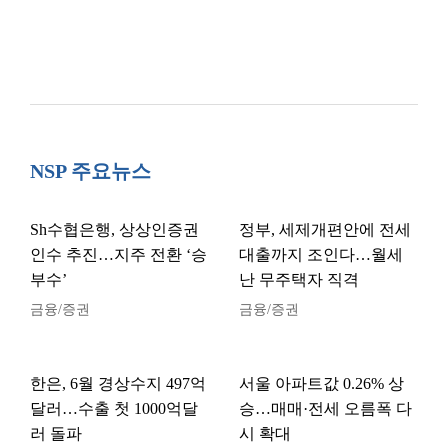
NSP 주요뉴스
Sh수협은행, 상상인증권
정부, 세제개편안에 전세
인수 추진…지주 전환 ‘승
대출까지 조인다…월세
부수’
난 무주택자 직격
금융/증권
금융/증권
한은, 6월 경상수지 497억
서울 아파트값 0.26% 상
달러…수출 첫 1000억달
승…매매·전세 오름폭 다
러 돌파
시 확대