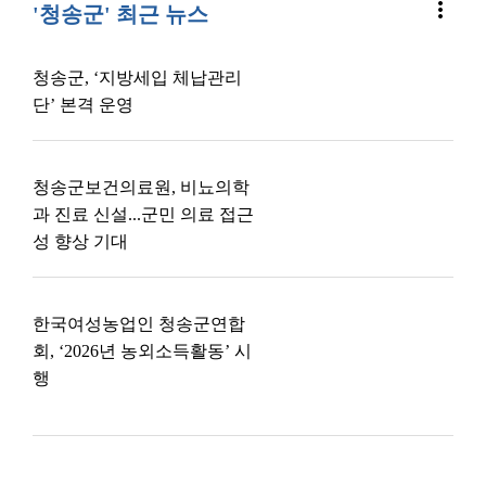
more_vert
'청송군' 최근 뉴스
청송군, ‘지방세입 체납관리
단’ 본격 운영
청송군보건의료원, 비뇨의학
과 진료 신설...군민 의료 접근
성 향상 기대
한국여성농업인 청송군연합
회, ‘2026년 농외소득활동’ 시
행