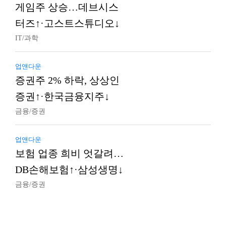
게임주 상승…데브시스
터즈↑·고스트스튜디오↓
IT/과학
업앤다운
증권주 2% 하락, 상상인
증권↑·한국금융지주↓
금융/증권
업앤다운
보험 업종 희비 엇갈려…
DB손해보험↑·삼성생명↓
금융/증권