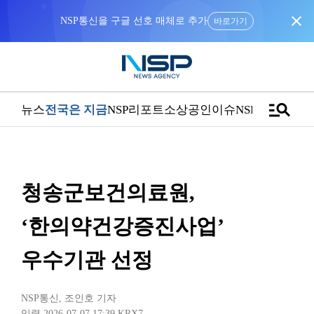
close
바로가기
manage_search
뉴스
전국은 지금
NSP리포트
소상공인
이슈
NSPTV
청송군보건의료원,
‘한의약건강증진사업’
우수기관 선정
NSP통신
,
조인호 기자
입력 2026-07-07 17:39
KRX7