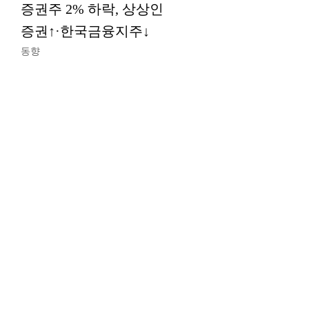
증권주 2% 하락, 상상인
증권↑·한국금융지주↓
동향