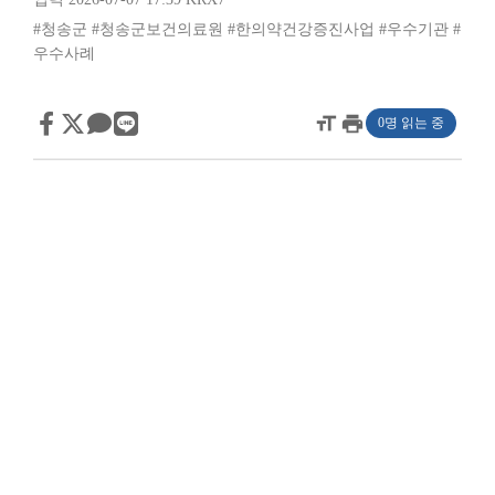
#청송군
#청송군보건의료원
#한의약건강증진사업
#우수기관
#
우수사례
format_size
print
0명 읽는 중