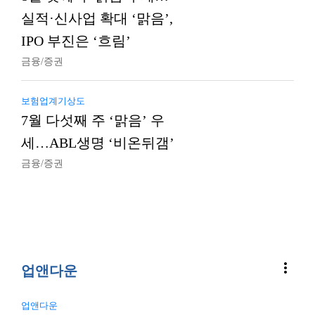
실적·신사업 확대 ‘맑음’,
IPO 부진은 ‘흐림’
금융/증권
보험업계기상도
7월 다섯째 주 ‘맑음’ 우
세…ABL생명 ‘비온뒤갬’
금융/증권
more_vert
업앤다운
업앤다운