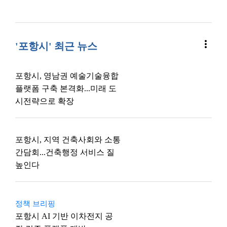
more_vert
'포항시' 최근 뉴스
포항시, 영남권 예술기술융합
플랫폼 구축 본격화...미래 도
시전략으로 확장
포항시, 지역 건축사회와 소통
간담회...건축행정 서비스 질
높인다
정책 브리핑
포항시 AI 기반 이차전지 공