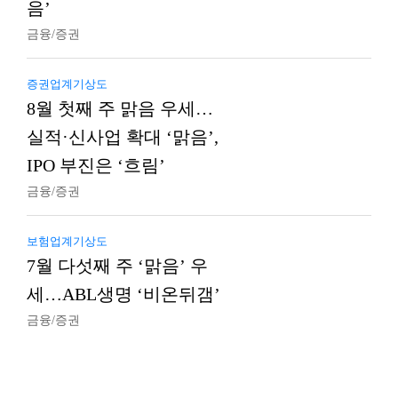
음’
금융/증권
증권업계기상도
8월 첫째 주 맑음 우세…
실적·신사업 확대 ‘맑음’,
IPO 부진은 ‘흐림’
금융/증권
보험업계기상도
7월 다섯째 주 ‘맑음’ 우
세…ABL생명 ‘비온뒤갬’
금융/증권