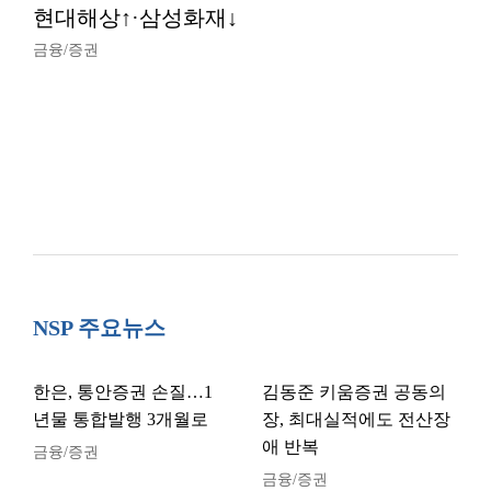
현대해상↑·삼성화재↓
금융/증권
NSP 주요뉴스
한은, 통안증권 손질…1
김동준 키움증권 공동의
년물 통합발행 3개월로
장, 최대실적에도 전산장
애 반복
금융/증권
금융/증권