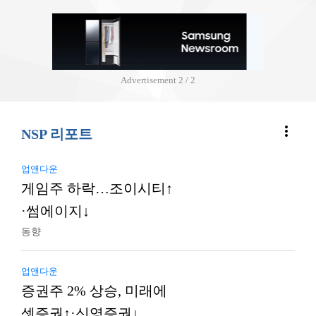
Advertisement
2 / 2
more_vert
NSP 리포트
업앤다운
게임주 하락…조이시티↑
·썸에이지↓
동향
업앤다운
증권주 2% 상승, 미래에
셋증권↑·신영증권↓