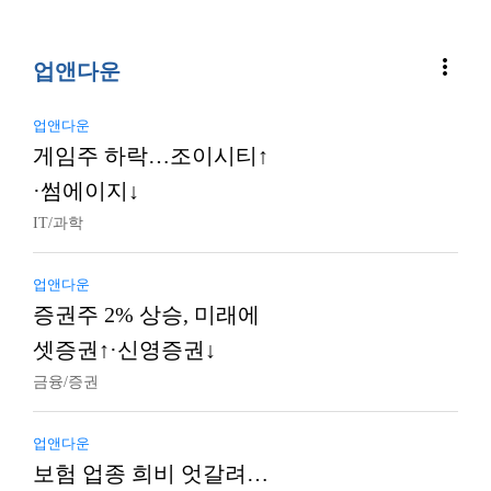
more_vert
업앤다운
업앤다운
게임주 하락…조이시티↑
·썸에이지↓
IT/과학
업앤다운
증권주 2% 상승, 미래에
셋증권↑·신영증권↓
금융/증권
업앤다운
보험 업종 희비 엇갈려…