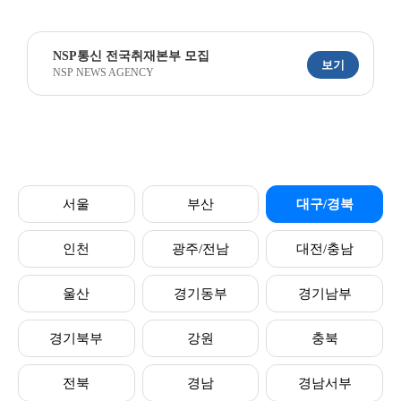
NSP통신 전국취재본부 모집
보기
NSP NEWS AGENCY
서울
부산
대구/경북
인천
광주/전남
대전/충남
울산
경기동부
경기남부
경기북부
강원
충북
전북
경남
경남서부