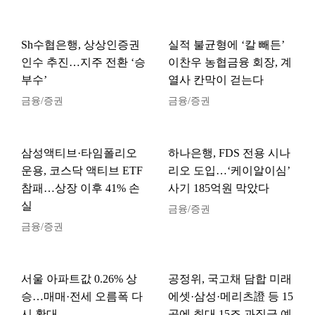
Sh수협은행, 상상인증권
실적 불균형에 ‘칼 빼든’
인수 추진…지주 전환 ‘승
이찬우 농협금융 회장, 계
부수’
열사 칸막이 걷는다
금융/증권
금융/증권
삼성액티브·타임폴리오
하나은행, FDS 전용 시나
운용, 코스닥 액티브 ETF
리오 도입…‘케이알이심’
참패…상장 이후 41% 손
사기 185억원 막았다
실
금융/증권
금융/증권
서울 아파트값 0.26% 상
공정위, 국고채 담합 미래
승…매매·전세 오름폭 다
에셋·삼성·메리츠證 등 15
시 확대
곳에 최대 15조 과징금 예