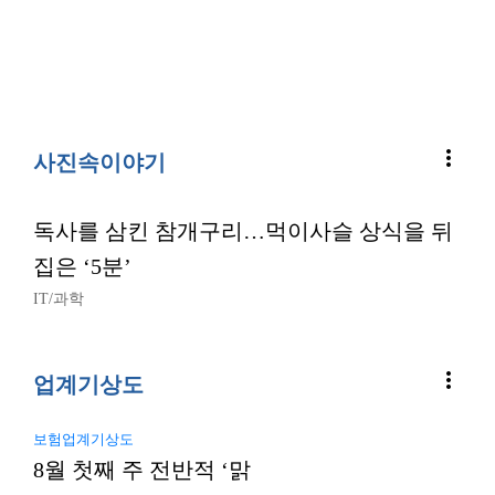
more_vert
사진속이야기
독사를 삼킨 참개구리…먹이사슬 상식을 뒤
집은 ‘5분’
IT/과학
more_vert
업계기상도
보험업계기상도
8월 첫째 주 전반적 ‘맑