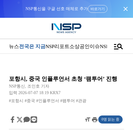
close
NSP통신을 구글 선호 매체로 추가
바로가기
manage_search
뉴스
전국은 지금
NSP리포트
소상공인
이슈
NSPTV
포항시, 중국 인플루언서 초청 ‘팸투어’ 진행
NSP통신
,
조인호 기자
입력 2026-07-07 18:19
KRX7
#포항시
#중국
#인플루언서
#팸투어
#관광
format_size
print
0명 읽는 중