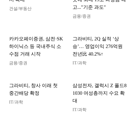
고..."기준 과도"
건설/부동산
금융/증권
카카오페이증권, 삼전·SK
그라비티, 2Q 실적 ‘상
하이닉스 등 국내주식 소
승’… 영업이익 276억원
수점 거래 시작
전년比 40.2%↑
금융/증권
IT/과학
그라비티, 창사 이래 첫
삼성전자, 갤럭시 Z 폴드8
중간배당 확정
1030 여성층까지 수요 확
대
IT/과학
IT/과학