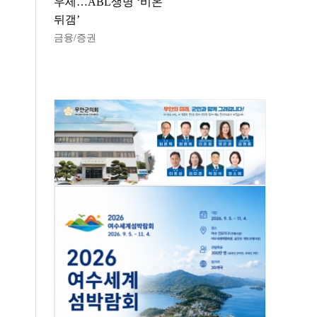
우세…ABL생명 ‘비온
뒤갬’
금융/증권