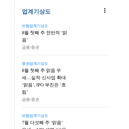
more_vert
업계기상도
보험업계기상도
8월 첫째 주 전반적 ‘맑
음’
금융/증권
증권업계기상도
8월 첫째 주 맑음 우
세…실적·신사업 확대
‘맑음’, IPO 부진은 ‘흐
림’
금융/증권
보험업계기상도
7월 다섯째 주 ‘맑음’