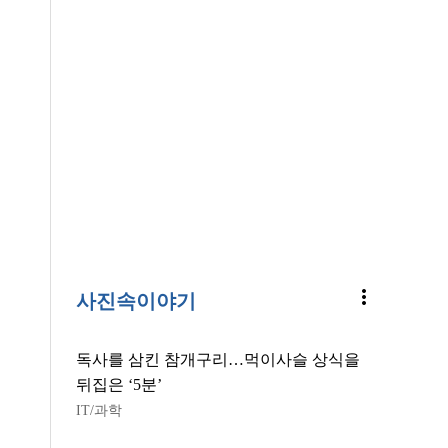
more_vert
사진속이야기
독사를 삼킨 참개구리…먹이사슬 상식을
뒤집은 ‘5분’
IT/과학