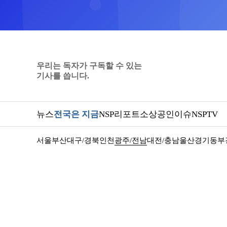
우리는 독자가 구독할 수 있는
기사를 씁니다.
뉴스
전국은 지금
NSP리포트
소상공인
이슈
NSPTV
서울
부산
대구/경북
인천
광주/전남
대전/충남
울산
경기동부