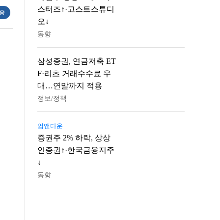
스터즈↑·고스트스튜디
 중
오↓
동향
삼성증권, 연금저축 ET
F·리츠 거래수수료 우
대…연말까지 적용
정보/정책
업앤다운
증권주 2% 하락, 상상
인증권↑·한국금융지주
↓
동향