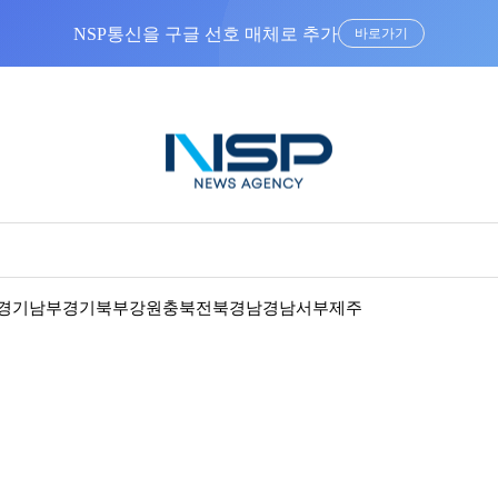
바로가기
경기남부
경기북부
강원
충북
전북
경남
경남서부
제주