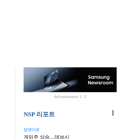
Advertisement
1 / 2
more_vert
NSP 리포트
업앤다운
게임주 상승…데브시