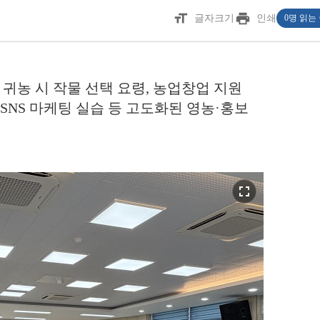
format_size
print
글자크기
인쇄
0명 읽는
 귀농 시 작물 선택 요령, 농업창업 지원
 SNS 마케팅 실습 등 고도화된 영농·홍보
fullscreen