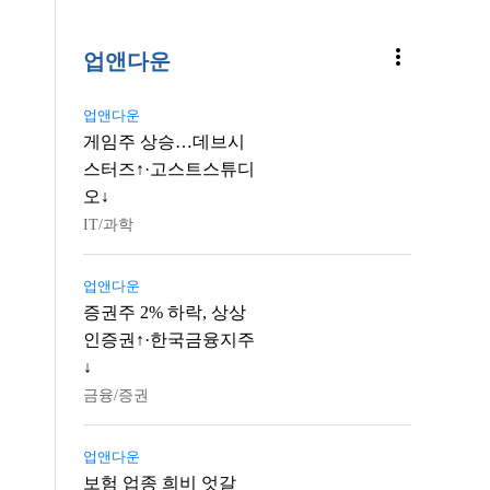
more_vert
업앤다운
업앤다운
게임주 상승…데브시
스터즈↑·고스트스튜디
오↓
IT/과학
업앤다운
증권주 2% 하락, 상상
인증권↑·한국금융지주
↓
금융/증권
업앤다운
보험 업종 희비 엇갈