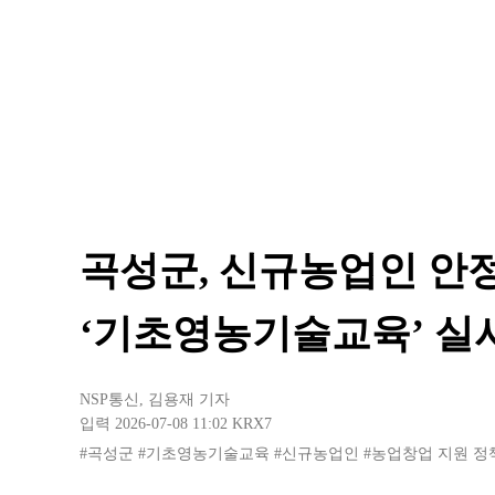
곡성군, 신규농업인 안
‘기초영농기술교육’ 실
NSP통신
,
김용재 기자
입력 2026-07-08 11:02
KRX7
#곡성군
#기초영농기술교육
#신규농업인
#농업창업 지원 정