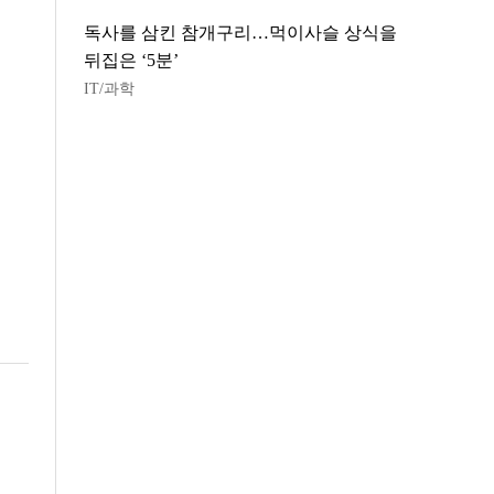
독사를 삼킨 참개구리…먹이사슬 상식을
뒤집은 ‘5분’
IT/과학