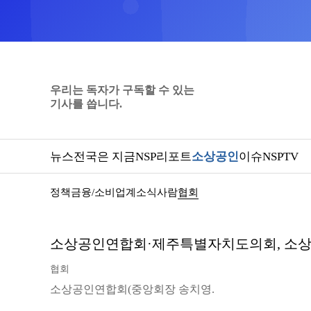
우리는 독자가 구독할 수 있는
기사를 씁니다.
뉴스
전국은 지금
NSP리포트
소상공인
이슈
NSPTV
정책
금융/소비
업계소식
사람
협회
소상공인연합회·제주특별자치도의회, 소
협회
소상공인연합회(중앙회장 송치영.