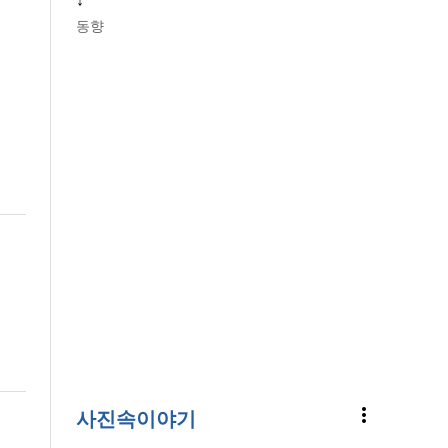
↓
동향
more_vert
사진속이야기