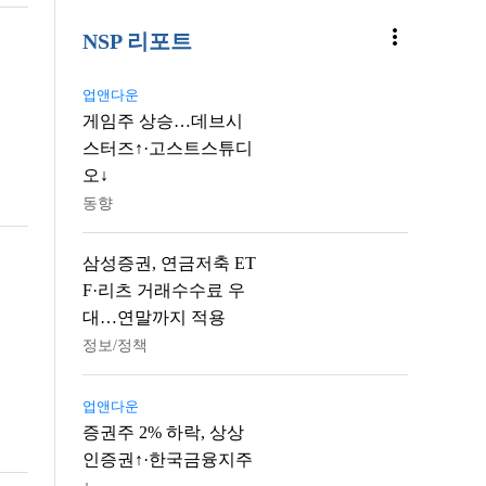
more_vert
NSP 리포트
업앤다운
게임주 상승…데브시
스터즈↑·고스트스튜디
오↓
동향
삼성증권, 연금저축 ET
F·리츠 거래수수료 우
대…연말까지 적용
정보/정책
업앤다운
증권주 2% 하락, 상상
인증권↑·한국금융지주