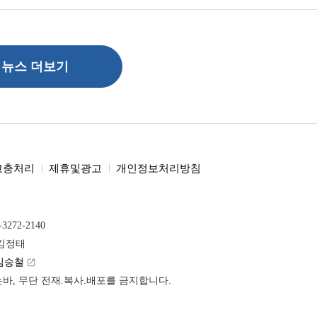
뉴스 더보기
고충처리
제휴및광고
개인정보처리방침
-3272-2140
 김정태
김승철
launch
받는바, 무단 전재.복사.배포를 금지합니다.