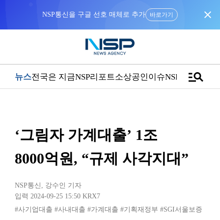
close
NSP통신을 구글 선호 매체로 추가
바로가기
manage_search
뉴스
전국은 지금
NSP리포트
소상공인
이슈
NSPTV
‘그림자 가계대출’ 1조
8000억원, “규제 사각지대”
NSP통신
,
강수인 기자
입력 2024-09-25 15:50
KRX7
#사기업대출
#사내대출
#가계대출
#기획재정부
#SGI서울보증