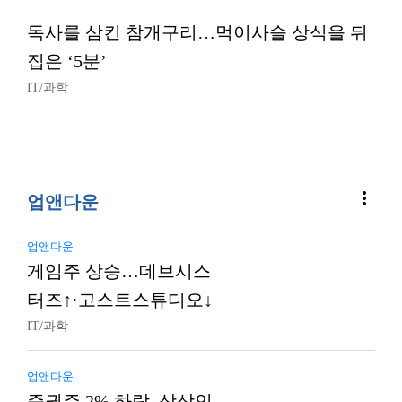
독사를 삼킨 참개구리…먹이사슬 상식을 뒤
집은 ‘5분’
IT/과학
more_vert
업앤다운
업앤다운
게임주 상승…데브시스
터즈↑·고스트스튜디오↓
IT/과학
업앤다운
증권주 2% 하락, 상상인