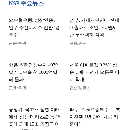
NSP 주요뉴스
Sh수협은행, 상상인증권
정부, 세제개편안에 전세
인수 추진…지주 전환 ‘승
대출까지 조인다…월세
부수’
난 무주택자 직격
금융/증권
금융/증권
한은, 6월 경상수지 497억
서울 아파트값 0.26% 상
달러…수출 첫 1000억달
승…매매·전세 오름폭 다
러 돌파
시 확대
금융/증권
건설/부동산
공정위, 국고채 담합 미래
파두, ‘Gen7’ 승부수…“흑
에셋·삼성·메리츠證 등 15
자전환 1년 만에 체급 키
곳에 최대 15조 과징금 예
운다”