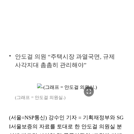
안도걸 의원 “주택시장 과열국면, 규제
사각지대 촘촘히 관리해야”
fullscreen
(그래프 = 안도걸 의원실.)
(서울=NSP통신) 강수인 기자 = 기획재정부와 SG
I서울보증의 자료를 토대로 한 안도걸 의원실 분