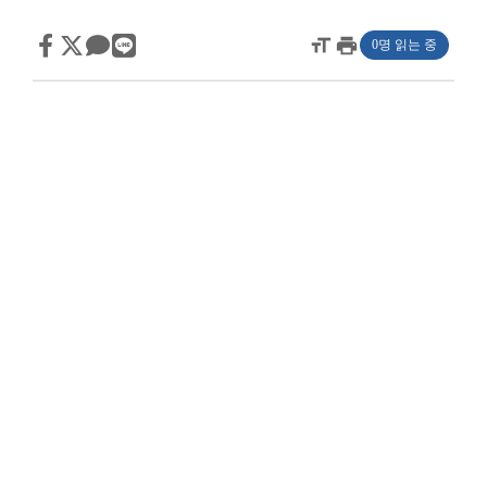
format_size
print
0명 읽는 중