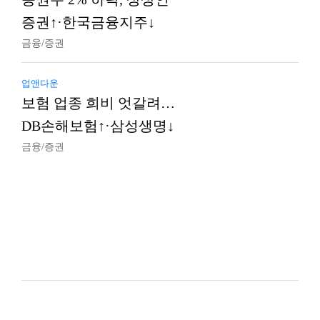
증권↑·한국금융지주↓
금융/증권
업앤다운
보험 업종 희비 엇갈려…
DB손해보험↑·삼성생명↓
금융/증권