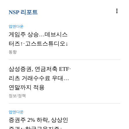
more_vert
NSP 리포트
업앤다운
게임주 상승…데브시스
터즈↑·고스트스튜디오↓
동향
삼성증권, 연금저축 ETF·
리츠 거래수수료 우대…
연말까지 적용
정보/정책
업앤다운
증권주 2% 하락, 상상인