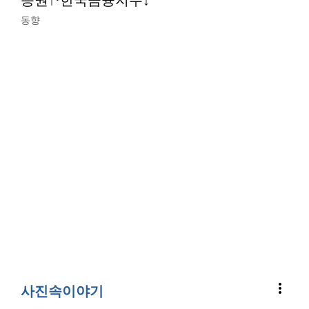
증권↑·한국금융지주↓
동향
more_vert
사진속이야기