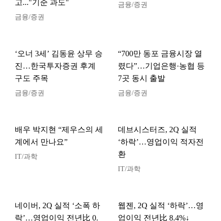
고..."기준 과도"
금융/증권
금융/증권
‘오너 3세’ 김동윤 상무 승
“700만 동포 금융시장 열
진…한국투자증권 후계
렸다”…기업은행·농협 등
구도 주목
7곳 동시 출발
금융/증권
금융/증권
배우 박지현 “제우스의 세
데브시스터즈, 2Q 실적
계에서 만나요”
‘하락’…영업이익 적자전
환
IT/과학
IT/과학
네이버, 2Q 실적 ‘소폭 하
웹젠, 2Q 실적 ‘하락’…영
락’…영업이익 전년比 0.
업이익 전년比 8.4%↓