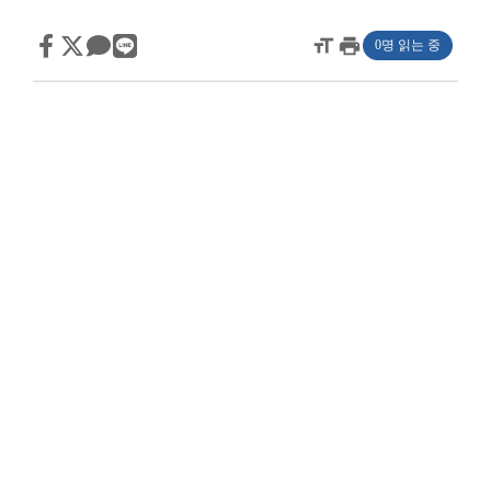
format_size
print
0명 읽는 중