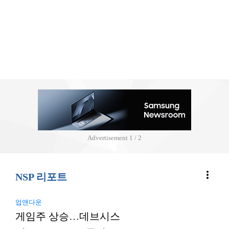
Advertisement
2 / 2
more_vert
NSP 리포트
업앤다운
게임주 상승…데브시스