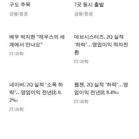
구도 주목
7곳 동시 출발
금융/증권
금융/증권
배우 박지현 “제우스의 세
데브시스터즈, 2Q 실적
계에서 만나요”
‘하락’…영업이익 적자전
환
IT/과학
IT/과학
네이버, 2Q 실적 ‘소폭 하
웹젠, 2Q 실적 ‘하락’…영
락’…영업이익 전년比 0.
업이익 전년比 8.4%↓
2%↓
IT/과학
IT/과학