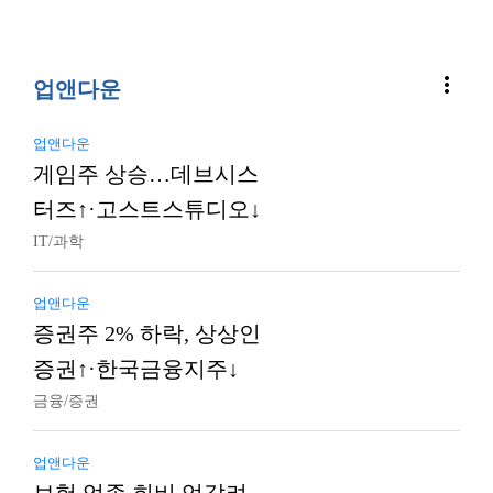
more_vert
업앤다운
업앤다운
게임주 상승…데브시스
터즈↑·고스트스튜디오↓
IT/과학
업앤다운
증권주 2% 하락, 상상인
증권↑·한국금융지주↓
금융/증권
업앤다운