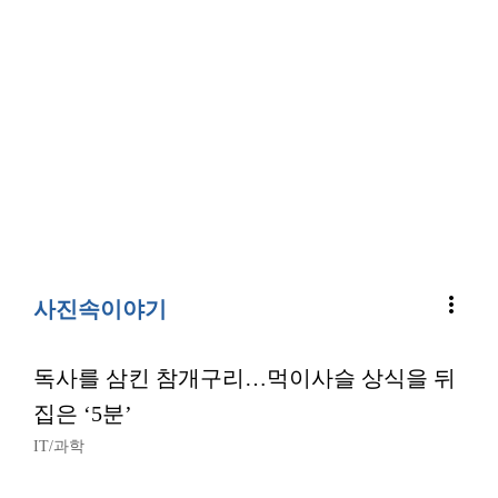
more_vert
사진속이야기
독사를 삼킨 참개구리…먹이사슬 상식을 뒤
집은 ‘5분’
IT/과학