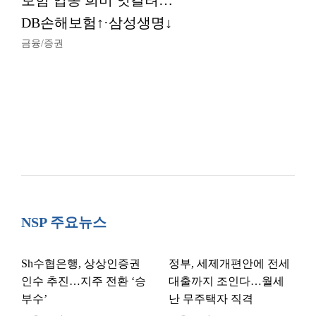
보험 업종 희비 엇갈려…
DB손해보험↑·삼성생명↓
금융/증권
NSP 주요뉴스
Sh수협은행, 상상인증권
정부, 세제개편안에 전세
인수 추진…지주 전환 ‘승
대출까지 조인다…월세
부수’
난 무주택자 직격