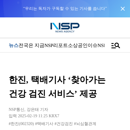
close
“우리는 독자가 구독할 수 있는 기사를 씁니다”
manage_search
뉴스
전국은 지금
NSP리포트
소상공인
이슈
NSPTV
한진, 택배기사 ‘찾아가는
건강 검진 서비스’ 제공
NSP통신
,
강은태 기자
입력 2025-02-19 11:25
KRX7
#한진(002320)
#택배기사
#건강검진
#뇌심혈관계