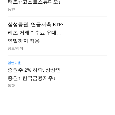
터즈↑·고스트스튜디오↓
동향
삼성증권, 연금저축 ETF·
리츠 거래수수료 우대…
연말까지 적용
정보/정책
업앤다운
증권주 2% 하락, 상상인
증권↑·한국금융지주↓
동향