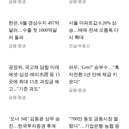
금융/증권
금융/증권
한은, 6월 경상수지 497억
서울 아파트값 0.26% 상
달러…수출 첫 1000억달
승…매매·전세 오름폭 다
러 돌파
시 확대
금융/증권
건설/부동산
공정위, 국고채 담합 미래
파두, ‘Gen7’ 승부수…“흑
에셋·삼성·메리츠證 등 15
자전환 1년 만에 체급 키
곳에 최대 15조 과징금 예
운다”
고..."기준 과도"
금융/증권
금융/증권
‘오너 3세’ 김동윤 상무 승
“700만 동포 금융시장 열
진…한국투자증권 후계
렸다”…기업은행·농협 등