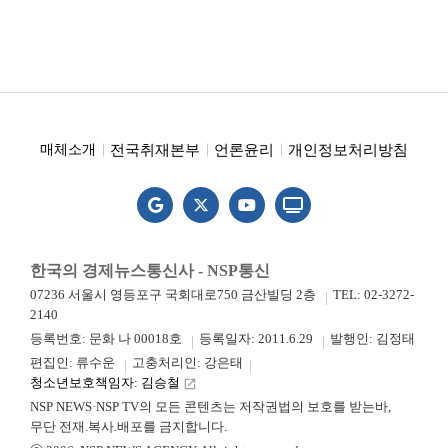
전국취재본부
언론윤리
개인정보처리방침
매체소개
한국의 경제뉴스통신사 - NSP통신
07236 서울시 영등포구 국회대로750 금산빌딩 2층
TEL: 02-3272-
2140
등록번호: 문화 나 00018호
등록일자: 2011.6.29
발행인: 김정태
편집인: 류수운
고충처리인: 강은태
청소년보호책임자: 김승철
launch
NSP NEWS·NSP TV의 모든 콘텐츠는 저작권법의 보호를 받는바,
무단 전재.복사.배포를 금지합니다.