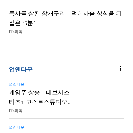
독사를 삼킨 참개구리…먹이사슬 상식을 뒤
집은 ‘5분’
IT/과학
more_vert
업앤다운
업앤다운
게임주 상승…데브시스
터즈↑·고스트스튜디오↓
IT/과학
업앤다운