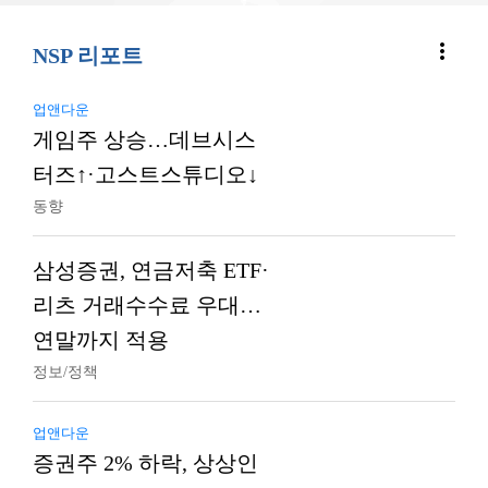
more_vert
NSP 리포트
업앤다운
게임주 상승…데브시스
터즈↑·고스트스튜디오↓
동향
삼성증권, 연금저축 ETF·
리츠 거래수수료 우대…
연말까지 적용
정보/정책
업앤다운
증권주 2% 하락, 상상인