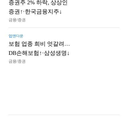
증권주 2% 하락, 상상인
증권↑·한국금융지주↓
금융/증권
업앤다운
보험 업종 희비 엇갈려…
DB손해보험↑·삼성생명↓
금융/증권