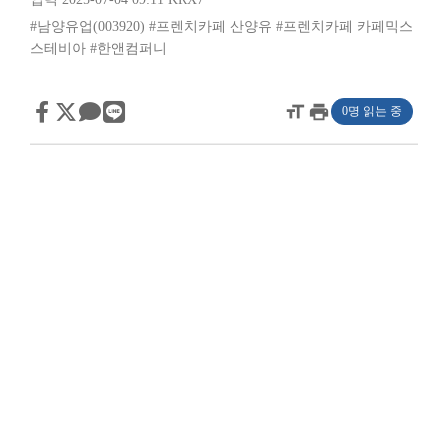
#남양유업(003920)
#프렌치카페 산양유
#프렌치카페 카페믹스
스테비아
#한앤컴퍼니
format_size
print
0명 읽는 중