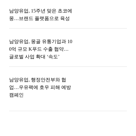
남양유업, 15주년 맞은 초코에
몽…브랜드 플랫폼으로 육성
남양유업, 몽골 유통기업과 10
0억 규모 K푸드 수출 협약…
글로벌 사업 확대 ‘속도’
남양유업, 행정안전부와 협
업…우유팩에 호우 피해 예방
캠페인