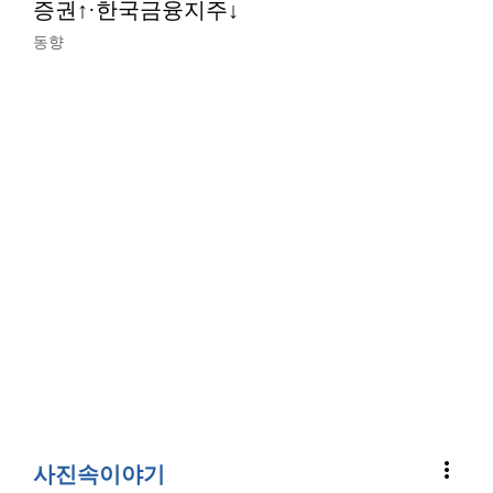
증권↑·한국금융지주↓
동향
more_vert
사진속이야기