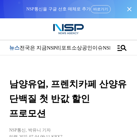
close
NSP통신을 구글 선호 매체로 추가
바로가기
manage_search
뉴스
전국은 지금
NSP리포트
소상공인
이슈
NSPTV
남양유업, 프렌치카페 산양유
단백질 첫 반값 할인
프로모션
NSP통신
,
박유니 기자
입력 2025-07-04 09:11
KRX7