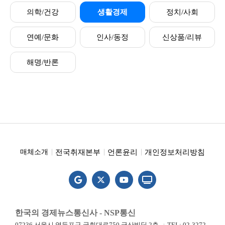
의학/건강
생활경제
정치/사회
연예/문화
인사/동정
신상품/리뷰
해명/반론
전국취재본부
언론윤리
개인정보처리방침
매체소개
한국의 경제뉴스통신사 - NSP통신
07236 서울시 영등포구 국회대로750 금산빌딩 2층
TEL: 02-3272-