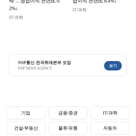
락’…영업이익 전년比 0.
업이익 전년比 8.4%↓
2%↓
IT/과학
IT/과학
NSP통신 전국취재본부 모집
보기
NSP NEWS AGENCY
기업
금융/증권
IT/과학
건설/부동산
물류/유통
자동차