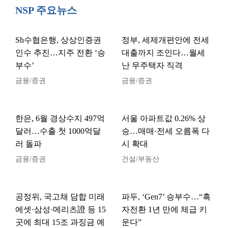
NSP 주요뉴스
Sh수협은행, 상상인증권
정부, 세제개편안에 전세
인수 추진…지주 전환 ‘승
대출까지 조인다…월세
부수’
난 무주택자 직격
금융/증권
금융/증권
한은, 6월 경상수지 497억
서울 아파트값 0.26% 상
달러…수출 첫 1000억달
승…매매·전세 오름폭 다
러 돌파
시 확대
금융/증권
건설/부동산
공정위, 국고채 담합 미래
파두, ‘Gen7’ 승부수…“흑
에셋·삼성·메리츠證 등 15
자전환 1년 만에 체급 키
곳에 최대 15조 과징금 예
운다”