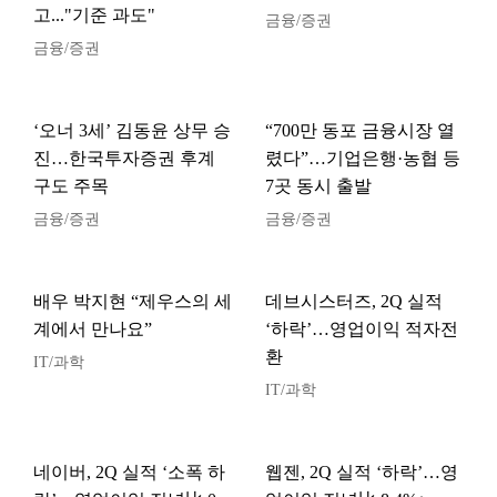
고..."기준 과도"
금융/증권
금융/증권
‘오너 3세’ 김동윤 상무 승
“700만 동포 금융시장 열
진…한국투자증권 후계
렸다”…기업은행·농협 등
구도 주목
7곳 동시 출발
금융/증권
금융/증권
배우 박지현 “제우스의 세
데브시스터즈, 2Q 실적
계에서 만나요”
‘하락’…영업이익 적자전
환
IT/과학
IT/과학
네이버, 2Q 실적 ‘소폭 하
웹젠, 2Q 실적 ‘하락’…영