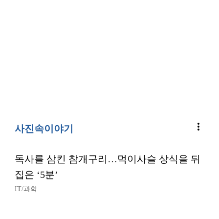
more_vert
사진속이야기
독사를 삼킨 참개구리…먹이사슬 상식을 뒤
집은 ‘5분’
IT/과학