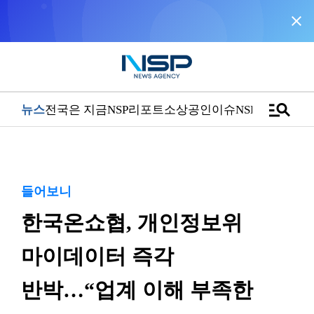
close
NSP통신을 구글 선호 매체로 추가
바로가기
manage_search
뉴스
전국은 지금
NSP리포트
소상공인
이슈
NSPTV
들어보니
한국온쇼협, 개인정보위
마이데이터 즉각
반박…“업계 이해 부족한