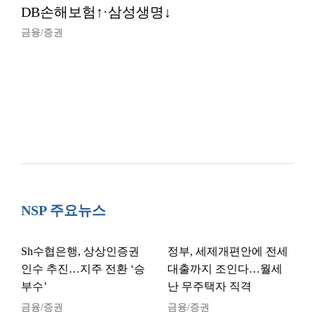
DB손해보험↑·삼성생명↓
금융/증권
NSP 주요뉴스
Sh수협은행, 상상인증권
정부, 세제개편안에 전세
인수 추진…지주 전환 ‘승
대출까지 조인다…월세
부수’
난 무주택자 직격
금융/증권
금융/증권