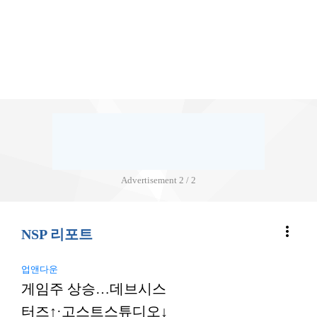
Advertisement
2 / 2
more_vert
NSP 리포트
업앤다운
게임주 상승…데브시스
터즈↑·고스트스튜디오↓