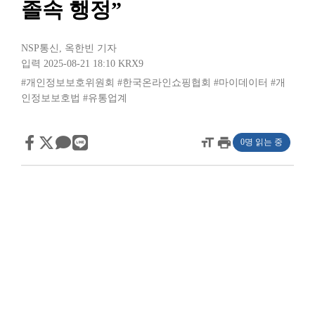
졸속 행정”
NSP통신
,
옥한빈 기자
입력 2025-08-21 18:10
KRX9
#개인정보보호위원회
#한국온라인쇼핑협회
#마이데이터
#개
인정보보호법
#유통업계
format_size
print
0명 읽는 중