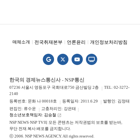
전국취재본부
언론윤리
개인정보처리방침
매체소개
한국의 경제뉴스통신사 - NSP통신
07236 서울시 영등포구 국회대로750 금산빌딩 2층
TEL: 02-3272-
2140
등록번호: 문화 나 00018호
등록일자: 2011.6.29
발행인: 김정태
편집인: 류수운
고충처리인: 강은태
청소년보호책임자: 김승철
launch
NSP NEWS·NSP TV의 모든 콘텐츠는 저작권법의 보호를 받는바,
무단 전재.복사.배포를 금지합니다.
ⓒ 2006. NSP NEWS AGENCY. All rights reserved.