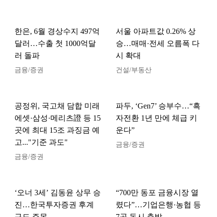
한은, 6월 경상수지 497억
서울 아파트값 0.26% 상
달러…수출 첫 1000억달
승…매매·전세 오름폭 다
러 돌파
시 확대
금융/증권
건설/부동산
공정위, 국고채 담합 미래
파두, ‘Gen7’ 승부수…“흑
에셋·삼성·메리츠證 등 15
자전환 1년 만에 체급 키
곳에 최대 15조 과징금 예
운다”
고..."기준 과도"
금융/증권
금융/증권
‘오너 3세’ 김동윤 상무 승
“700만 동포 금융시장 열
진…한국투자증권 후계
렸다”…기업은행·농협 등
구도 주목
7곳 동시 출발