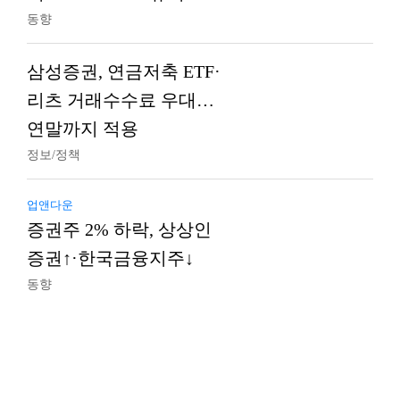
동향
삼성증권, 연금저축 ETF·
리츠 거래수수료 우대…
연말까지 적용
정보/정책
업앤다운
증권주 2% 하락, 상상인
증권↑·한국금융지주↓
동향