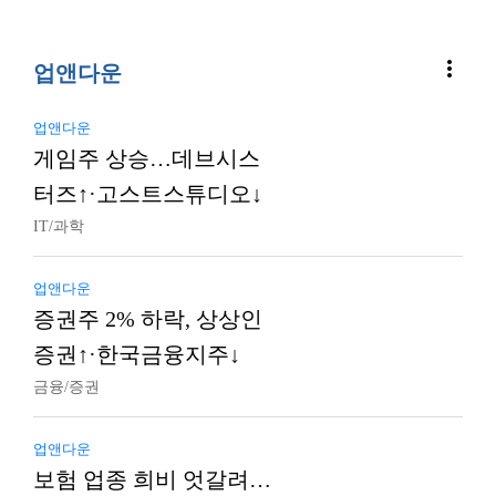
more_vert
업앤다운
업앤다운
게임주 상승…데브시스
터즈↑·고스트스튜디오↓
IT/과학
업앤다운
증권주 2% 하락, 상상인
증권↑·한국금융지주↓
금융/증권
업앤다운
보험 업종 희비 엇갈려…