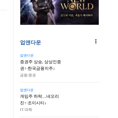
more_vert
업앤다운
업앤다운
증권주 상승, 상상인증
권↑·한국금융지주↓
금융/증권
업앤다운
게임주 하락…네오리
진↑·조이시티↓
IT/과학