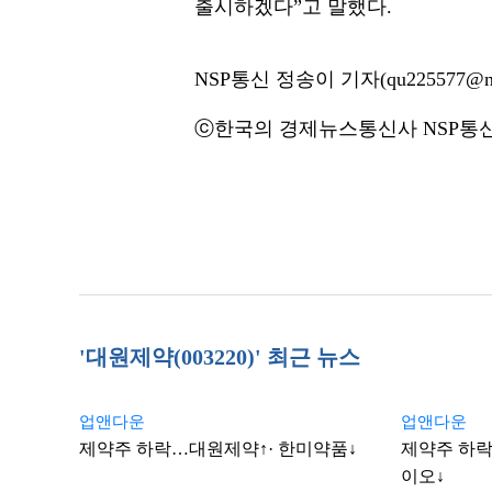
출시하겠다”고 말했다.
NSP통신 정송이 기자(qu225577@ns
ⓒ한국의 경제뉴스통신사 NSP통신·
'대원제약(003220)' 최근 뉴스
업앤다운
업앤다운
제약주 하락…대원제약↑· 한미약품↓
제약주 하락
이오↓