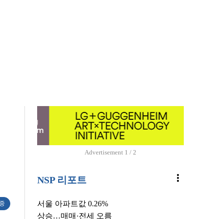
Advertisement
1 / 2
more_vert
NSP 리포트
서울 아파트값 0.26%
 중
상승…매매·전세 오름