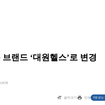
 브랜드 ‘대원헬스’로 변경
소비자
format_size
print
글자크기
인쇄
0명 읽는