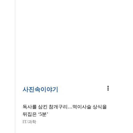
more_vert
사진속이야기
독사를 삼킨 참개구리…먹이사슬 상식을
뒤집은 ‘5분’
IT/과학