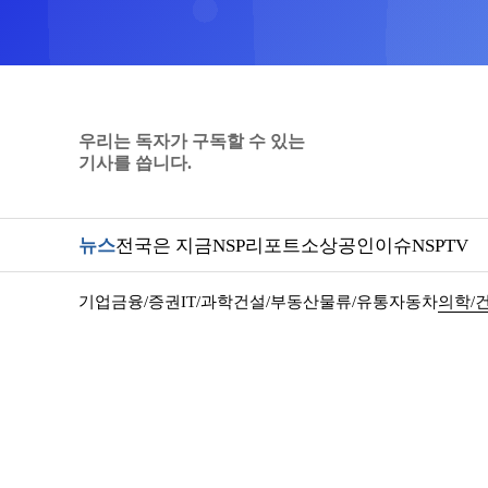
우리는 독자가 구독할 수 있는
기사를 씁니다.
뉴스
전국은 지금
NSP리포트
소상공인
이슈
NSPTV
기업
금융/증권
IT/과학
건설/부동산
물류/유통
자동차
의학/