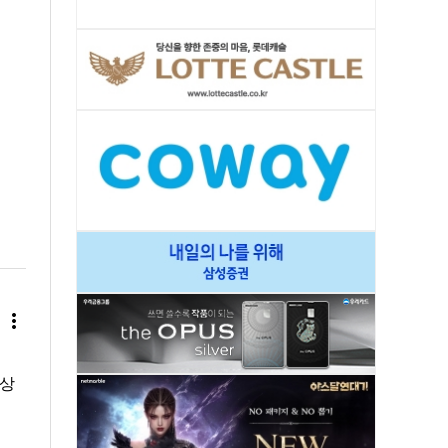
more_vert
임상