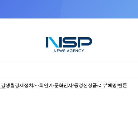
NSP통신을 구글 선호 매체로 추가
바로가기
건강
생활경제
정치/사회
연예/문화
인사/동정
신상품/리뷰
해명/반론