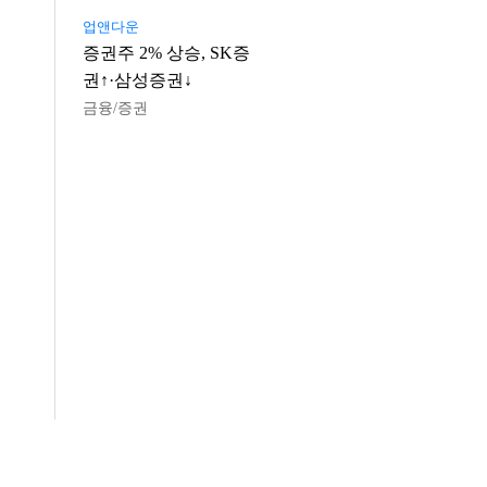
업앤다운
증권주 2% 상승, SK증
권↑·삼성증권↓
금융/증권