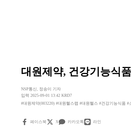
대원제약, 건강기능식품
NSP통신
,
정송이 기자
입력 2025-09-01 13:42
KRD7
#대원제약(003220)
#대원헬스랩
#대원헬스
#건강기능식품
#
페이스북
X
카카오톡
라인