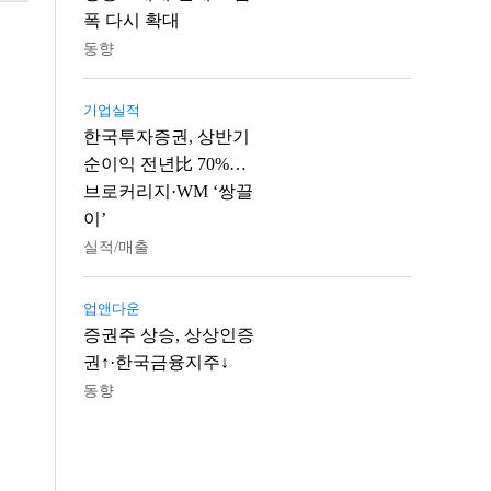
폭 다시 확대
동향
기업실적
한국투자증권, 상반기
순이익 전년比 70%…
브로커리지·WM ‘쌍끌
이’
실적/매출
업앤다운
증권주 상승, 상상인증
권↑·한국금융지주↓
동향