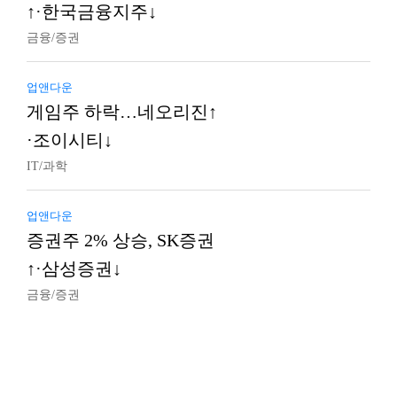
↑·한국금융지주↓
금융/증권
업앤다운
게임주 하락…네오리진↑
·조이시티↓
IT/과학
업앤다운
증권주 2% 상승, SK증권
↑·삼성증권↓
금융/증권