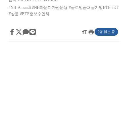
#NH-Amundi
#NH아문디자산운용
#글로벌금채굴기업ETF
#ET
F상품
#ETF총보수인하
format_size
print
0명 읽는 중