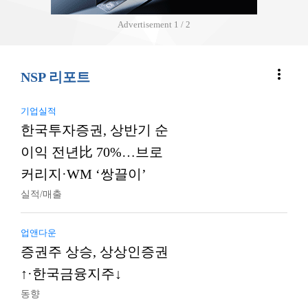
Advertisement
2 / 2
more_vert
NSP 리포트
기업실적
한국투자증권, 상반기 순
이익 전년比 70%…브로
커리지·WM ‘쌍끌이’
실적/매출
업앤다운
증권주 상승, 상상인증권
↑·한국금융지주↓
동향