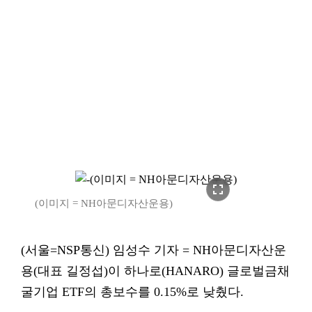
fullscreen
(이미지 = NH아문디자산운용)
(서울=NSP통신) 임성수 기자 = NH아문디자산운
용(대표 길정섭)이 하나로(HANARO) 글로벌금채
굴기업 ETF의 총보수를 0.15%로 낮췄다.