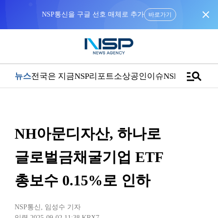
close
NSP통신을 구글 선호 매체로 추가
바로가기
manage_search
뉴스
전국은 지금
NSP리포트
소상공인
이슈
NSPTV
NH아문디자산, 하나로
글로벌금채굴기업 ETF
총보수 0.15%로 인하
NSP통신
,
임성수 기자
입력 2025-09-02 11:38
KRX7