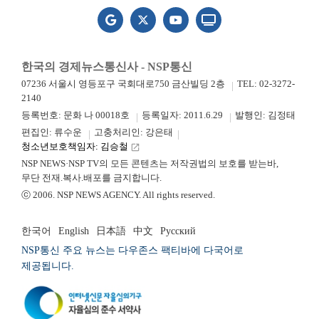
한국의 경제뉴스통신사 - NSP통신
07236 서울시 영등포구 국회대로750 금산빌딩 2층
TEL: 02-3272-
2140
등록번호: 문화 나 00018호
등록일자: 2011.6.29
발행인: 김정태
편집인: 류수운
고충처리인: 강은태
청소년보호책임자: 김승철
launch
NSP NEWS·NSP TV의 모든 콘텐츠는 저작권법의 보호를 받는바,
무단 전재.복사.배포를 금지합니다.
ⓒ 2006. NSP NEWS AGENCY. All rights reserved.
한국어
English
日本語
中文
Русский
NSP통신 주요 뉴스는 다우존스 팩티바에 다국어로
제공됩니다.