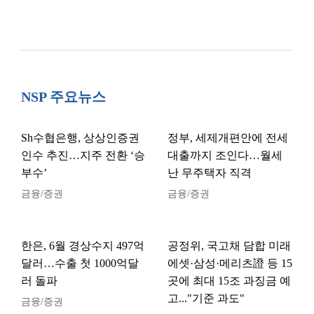
NSP 주요뉴스
Sh수협은행, 상상인증권
정부, 세제개편안에 전세
인수 추진…지주 전환 ‘승
대출까지 조인다…월세
부수’
난 무주택자 직격
금융/증권
금융/증권
한은, 6월 경상수지 497억
공정위, 국고채 담합 미래
달러…수출 첫 1000억달
에셋·삼성·메리츠證 등 15
러 돌파
곳에 최대 15조 과징금 예
고..."기준 과도"
금융/증권