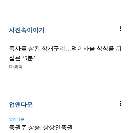
more_vert
사진속이야기
독사를 삼킨 참개구리…먹이사슬 상식을 뒤
집은 ‘5분’
IT/과학
more_vert
업앤다운
업앤다운
증권주 상승, 상상인증권