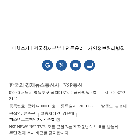
전국취재본부
언론윤리
개인정보처리방침
매체소개
한국의 경제뉴스통신사 - NSP통신
07236 서울시 영등포구 국회대로750 금산빌딩 2층
TEL: 02-3272-
2140
등록번호: 문화 나 00018호
등록일자: 2011.6.29
발행인: 김정태
편집인: 류수운
고충처리인: 강은태
청소년보호책임자: 김승철
launch
NSP NEWS·NSP TV의 모든 콘텐츠는 저작권법의 보호를 받는바,
무단 전재.복사.배포를 금지합니다.