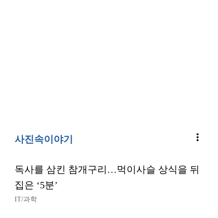
more_vert
사진속이야기
독사를 삼킨 참개구리…먹이사슬 상식을 뒤
집은 ‘5분’
IT/과학