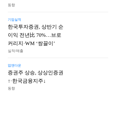
동향
기업실적
한국투자증권, 상반기 순
이익 전년比 70%…브로
커리지·WM ‘쌍끌이’
실적/매출
업앤다운
증권주 상승, 상상인증권
↑·한국금융지주↓
동향