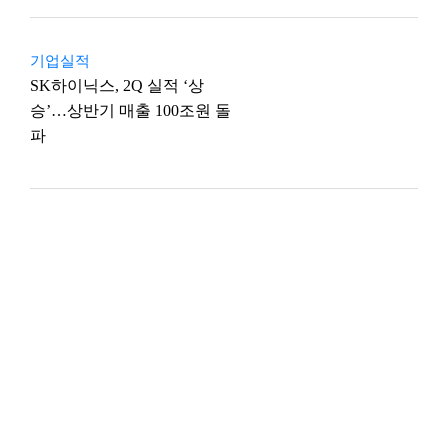
기업실적
SK하이닉스, 2Q 실적 ‘상
승’…상반기 매출 100조원 돌
파