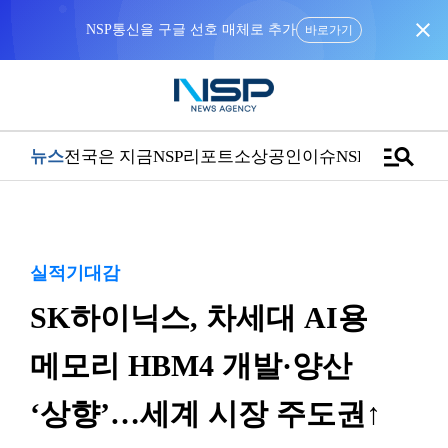
close
NSP통신을 구글 선호 매체로 추가
바로가기
manage_search
뉴스
전국은 지금
NSP리포트
소상공인
이슈
NSPTV
실적기대감
SK하이닉스, 차세대 AI용
메모리 HBM4 개발·양산
‘상향’…세계 시장 주도권↑