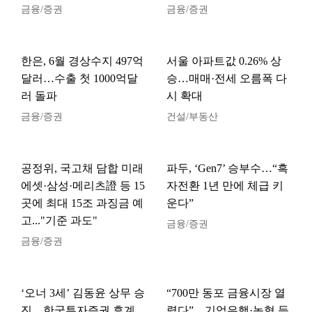
금융/증권
금융/증권
한은, 6월 경상수지 497억
서울 아파트값 0.26% 상
달러…수출 첫 1000억달
승…매매·전세 오름폭 다
러 돌파
시 확대
금융/증권
건설/부동산
공정위, 국고채 담합 미래
파두, ‘Gen7’ 승부수…“흑
에셋·삼성·메리츠證 등 15
자전환 1년 만에 체급 키
곳에 최대 15조 과징금 예
운다”
고..."기준 과도"
금융/증권
금융/증권
‘오너 3세’ 김동윤 상무 승
“700만 동포 금융시장 열
진…한국투자증권 후계
렸다”…기업은행·농협 등