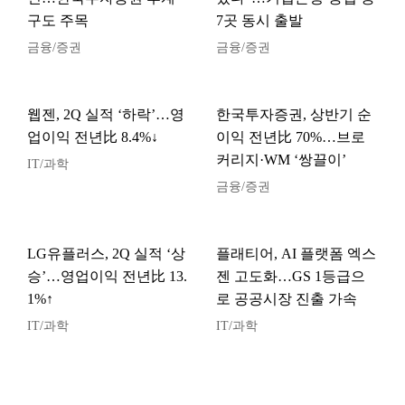
구도 주목
7곳 동시 출발
금융/증권
금융/증권
웹젠, 2Q 실적 ‘하락’…영
한국투자증권, 상반기 순
업이익 전년比 8.4%↓
이익 전년比 70%…브로
커리지·WM ‘쌍끌이’
IT/과학
금융/증권
LG유플러스, 2Q 실적 ‘상
플래티어, AI 플랫폼 엑스
승’…영업이익 전년比 13.
젠 고도화…GS 1등급으
1%↑
로 공공시장 진출 가속
IT/과학
IT/과학