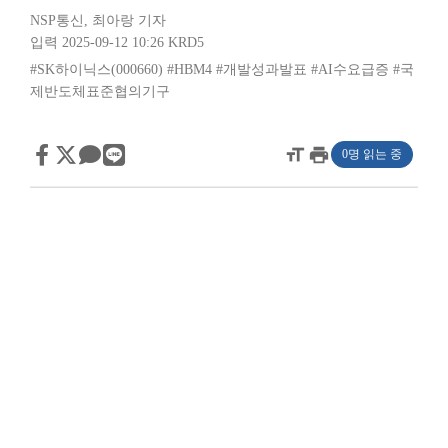
NSP통신
,
최아랑 기자
입력 2025-09-12 10:26
KRD5
#SK하이닉스(000660)
#HBM4
#개발성과발표
#AI수요급증
#국
제반도체표준협의기구
format_size
print
0명 읽는 중