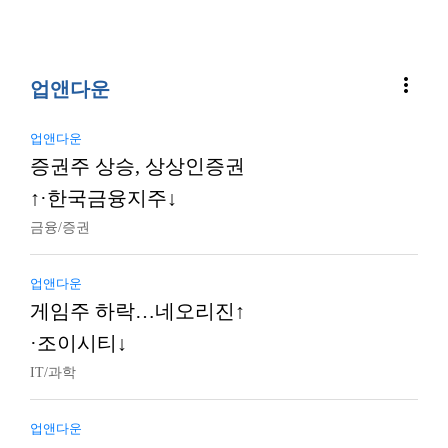
more_vert
업앤다운
업앤다운
증권주 상승, 상상인증권
↑·한국금융지주↓
금융/증권
업앤다운
게임주 하락…네오리진↑
·조이시티↓
IT/과학
업앤다운