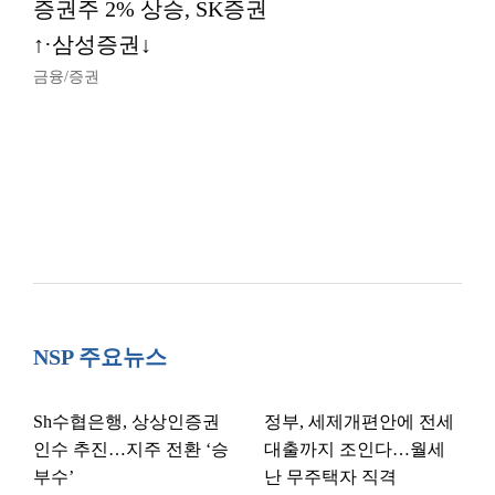
증권주 2% 상승, SK증권
↑·삼성증권↓
금융/증권
NSP 주요뉴스
Sh수협은행, 상상인증권
정부, 세제개편안에 전세
인수 추진…지주 전환 ‘승
대출까지 조인다…월세
부수’
난 무주택자 직격