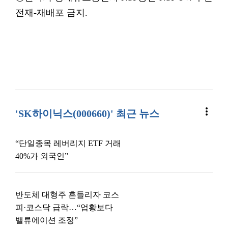
전재-재배포 금지.
more_vert
'SK하이닉스(000660)' 최근 뉴스
“단일종목 레버리지 ETF 거래
40%가 외국인”
반도체 대형주 흔들리자 코스
피·코스닥 급락…“업황보다
밸류에이션 조정”