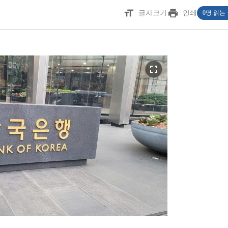
format_size
print
글자크기
인쇄
0명 읽는
fullscreen