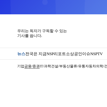
우리는 독자가 구독할 수 있는
기사를 씁니다.
뉴스
전국은 지금
NSP리포트
소상공인
이슈
NSPTV
기업
금융/증권
IT/과학
건설/부동산
물류/유통
자동차
의학/