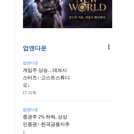
more_vert
업앤다운
업앤다운
게임주 상승…데브시
스터즈↑·고스트스튜디
오↓
IT/과학
업앤다운
증권주 2% 하락, 상상
인증권↑·한국금융지주
↓