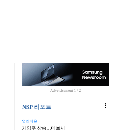
Advertisement
1 / 2
more_vert
NSP 리포트
업앤다운
게임주 상승…데브시