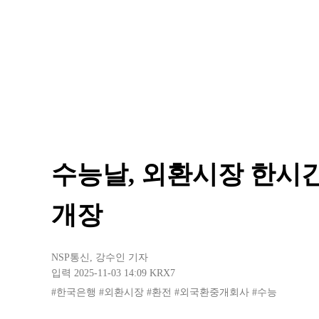
수능날, 외환시장 한시간
개장
NSP통신
,
강수인 기자
입력 2025-11-03 14:09
KRX7
#한국은행
#외환시장
#환전
#외국환중개회사
#수능