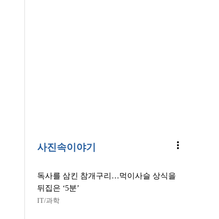
more_vert
사진속이야기
독사를 삼킨 참개구리…먹이사슬 상식을
뒤집은 ‘5분’
IT/과학