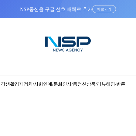
NSP통신을 구글 선호 매체로 추가
바로가기
건강
생활경제
정치/사회
연예/문화
인사/동정
신상품/리뷰
해명/반론