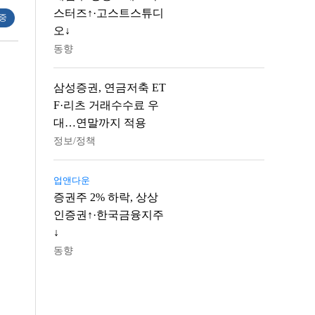
스터즈↑·고스트스튜디
 중
오↓
동향
삼성증권, 연금저축 ET
F·리츠 거래수수료 우
대…연말까지 적용
정보/정책
업앤다운
증권주 2% 하락, 상상
인증권↑·한국금융지주
↓
동향