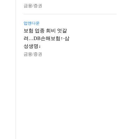
금융/증권
업앤다운
보험 업종 희비 엇갈
려…DB손해보험↑·삼
성생명↓
금융/증권