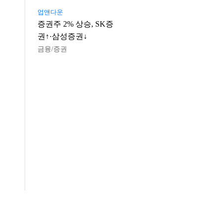
업앤다운
증권주 2% 상승, SK증
권↑·삼성증권↓
금융/증권