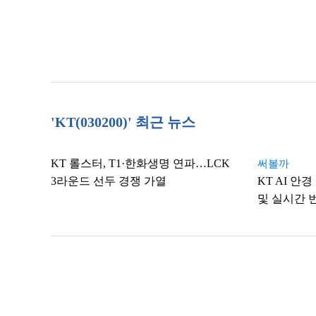
'KT(030200)' 최근 뉴스
KT 롤스터, T1·한화생명 연파…LCK
써볼까
3라운드 선두 경쟁 가열
KT AI 안
및 실시간 