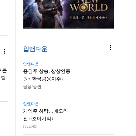
more_vert
업앤다운
more_vert
업앤다운
…토큰
증권주 상승, 상상인증
지털
권↑·한국금융지주↓
금융/증권
업앤다운
게임주 하락…네오리
진↑·조이시티↓
IT/과학