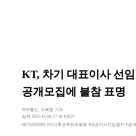
KT, 차기 대표이사 선
공개모집에 불참 표명
NSP통신
,
이복현 기자
입력 2025-11-04 17:30
KRD7
#KT(030200)
#이사후보추천위원회
#대표이사선임절차
#공