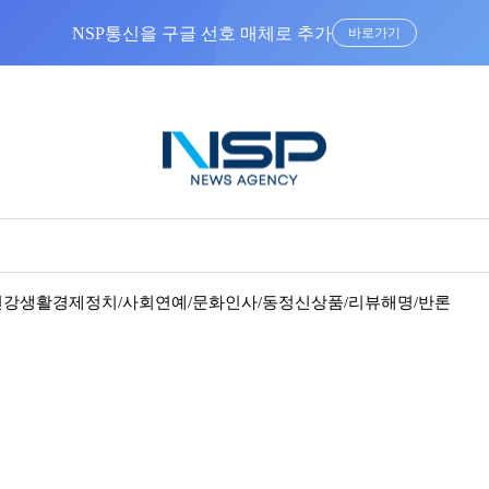
NSP통신을 구글 선호 매체로 추가
바로가기
건강
생활경제
정치/사회
연예/문화
인사/동정
신상품/리뷰
해명/반론