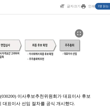
format_size
print
글자크기
인쇄
1명 읽는
fullscreen
KT(030200) 이사후보추천위원회가 대표이사 후보
기 대표이사 선임 절차를 공식 개시했다.