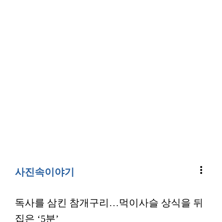
more_vert
사진속이야기
독사를 삼킨 참개구리…먹이사슬 상식을 뒤
집은 ‘5분’