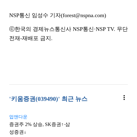
NSP통신 임성수 기자(forest@nspna.com)
ⓒ한국의 경제뉴스통신사 NSP통신·NSP TV. 무단
전재-재배포 금지.
more_vert
'키움증권(039490)' 최근 뉴스
업앤다운
증권주 2% 상승, SK증권↑·삼
성증권↓