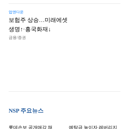
업앤다운
보험주 상승…미래에셋
생명↑·흥국화재↓
금융/증권
NSP 주요뉴스
롯데손보 공개매각 채
예탁금 높이자 레버리지