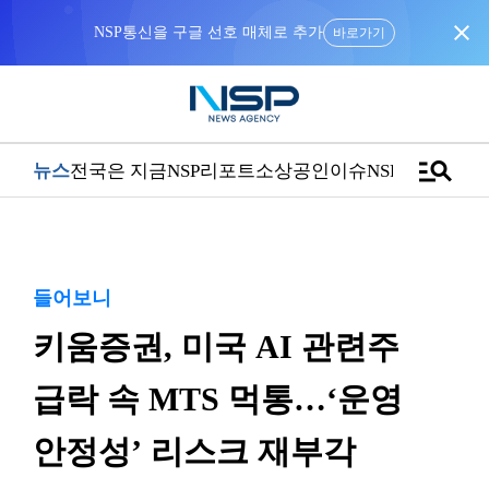
close
NSP통신을 구글 선호 매체로 추가
바로가기
manage_search
뉴스
전국은 지금
NSP리포트
소상공인
이슈
NSPTV
들어보니
키움증권, 미국 AI 관련주
급락 속 MTS 먹통…‘운영
안정성’ 리스크 재부각