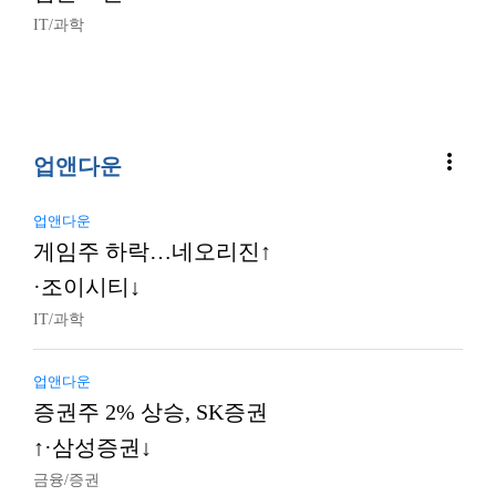
IT/과학
more_vert
업앤다운
업앤다운
게임주 하락…네오리진↑
·조이시티↓
IT/과학
업앤다운
증권주 2% 상승, SK증권
↑·삼성증권↓
금융/증권