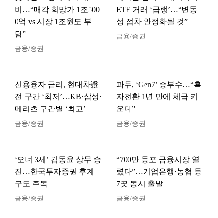
비…“매각 희망가 1조500
ETF 거래 ‘급랭’…“변동
0억 vs 시장 1조원도 부
성 점차 안정화될 것”
담”
금융/증권
금융/증권
신용융자 금리, 현대차證
파두, ‘Gen7’ 승부수…“흑
전 구간 ‘최저’…KB·삼성·
자전환 1년 만에 체급 키
메리츠 구간별 ‘최고’
운다”
금융/증권
금융/증권
‘오너 3세’ 김동윤 상무 승
“700만 동포 금융시장 열
진…한국투자증권 후계
렸다”…기업은행·농협 등
구도 주목
7곳 동시 출발
금융/증권
금융/증권