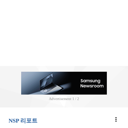
Advertisement
2 / 2
more_vert
NSP 리포트