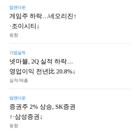
업앤다운
게임주 하락…네오리진↑
·조이시티↓
동향
기업실적
넷마블, 2Q 실적 하락…
영업이익 전년比 20.8%↓
실적/매출
업앤다운
증권주 2% 상승, SK증권
↑·삼성증권↓
동향