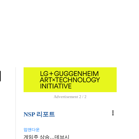
새
Advertisement
1 / 2
more_vert
NSP 리포트
업앤다운
게임주 상승…데브시