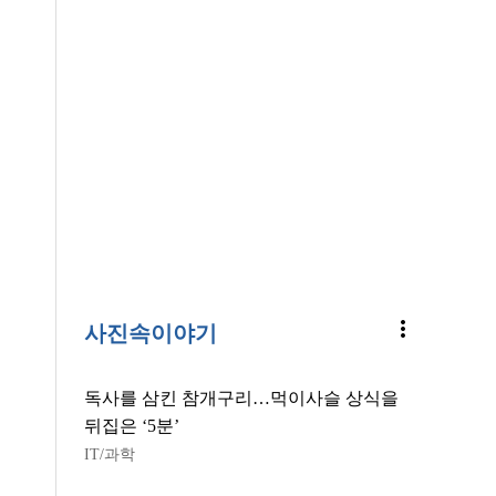
more_vert
사진속이야기
독사를 삼킨 참개구리…먹이사슬 상식을
뒤집은 ‘5분’
IT/과학