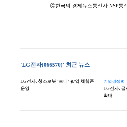
ⓒ한국의 경제뉴스통신사 NSP통신·
'LG전자(066570)' 최근 뉴스
LG전자, 청소로봇 ‘로니’ 팝업 체험존
기업경쟁력
운영
LG전자, 글
확대