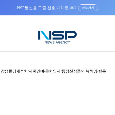
NSP통신을 구글 선호 매체로 추가
바로가기
건강
생활경제
정치/사회
연예/문화
인사/동정
신상품/리뷰
해명/반론