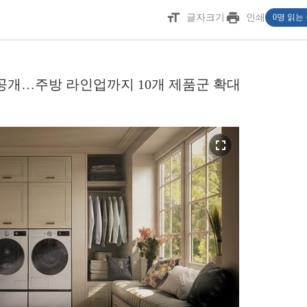
format_size
print
글자크기
인쇄
0명 읽는
제품 공개…주방 라인업까지 10개 제품군 확대
fullscreen