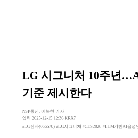
LG 시그니처 10주년…
기준 제시한다
NSP통신
,
이복현 기자
입력 2025-12-15 12:36
KRX7
#LG전자(066570)
#LG시그니처
#CES2026
#LLM기반AI음성