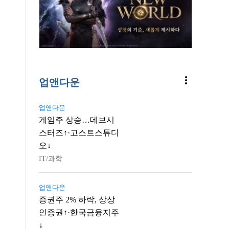
more_vert
업앤다운
업앤다운
게임주 상승…데브시
스터즈↑·고스트스튜디
오↓
IT/과학
업앤다운
증권주 2% 하락, 상상
인증권↑·한국금융지주
↓