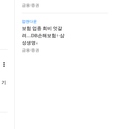
금융/증권
업앤다운
보험 업종 희비 엇갈
려…DB손해보험↑·삼
성생명↓
금융/증권
more_vert
 기