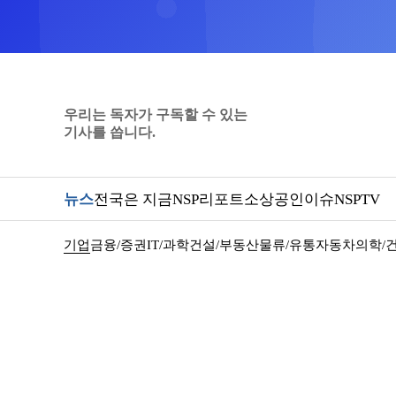
우리는 독자가 구독할 수 있는
기사를 씁니다.
뉴스
전국은 지금
NSP리포트
소상공인
이슈
NSPTV
기업
금융/증권
IT/과학
건설/부동산
물류/유통
자동차
의학/