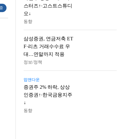
스터즈↑·고스트스튜디
 중
오↓
동향
삼성증권, 연금저축 ET
F·리츠 거래수수료 우
대…연말까지 적용
정보/정책
업앤다운
증권주 2% 하락, 상상
인증권↑·한국금융지주
↓
동향