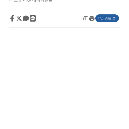
러 모델 마켓 매니지먼트
format_size
print
0명 읽는 중