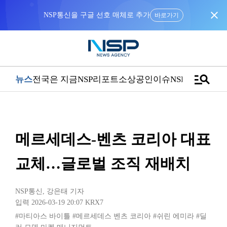
close
NSP통신을 구글 선호 매체로 추가
바로가기
manage_search
뉴스
전국은 지금
NSP리포트
소상공인
이슈
NSPTV
메르세데스-벤츠 코리아 대표
교체…글로벌 조직 재배치
NSP통신
,
강은태 기자
입력 2026-03-19 20:07
KRX7
#마티아스 바이틀
#메르세데스 벤츠 코리아
#쉬린 에미라
#딜