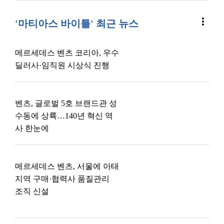
more_vert
'마티아스 바이틀' 최근 뉴스
메르세데스 벤츠 코리아, 우수
딜러사·임직원 시상식 진행
벤츠, 글로벌 5호 브랜드관 성
수동에 상륙…140년 혁신 역
사 한눈에
메르세데스 벤츠, 서울에 아태
지역 구매·협력사 품질관리
조직 신설