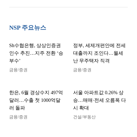
NSP 주요뉴스
Sh수협은행, 상상인증권
정부, 세제개편안에 전세
인수 추진…지주 전환 ‘승
대출까지 조인다…월세
부수’
난 무주택자 직격
금융/증권
금융/증권
한은, 6월 경상수지 497억
서울 아파트값 0.26% 상
달러…수출 첫 1000억달
승…매매·전세 오름폭 다
러 돌파
시 확대
금융/증권
건설/부동산