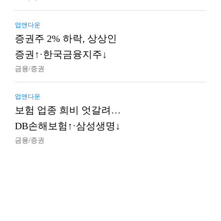
업앤다운
증권주 2% 하락, 상상인
증권↑·한국금융지주↓
금융/증권
업앤다운
보험 업종 희비 엇갈려…
DB손해보험↑·삼성생명↓
금융/증권