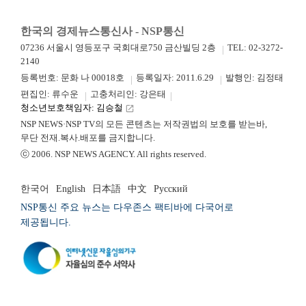
한국의 경제뉴스통신사 - NSP통신
07236 서울시 영등포구 국회대로750 금산빌딩 2층
TEL: 02-3272-
2140
등록번호: 문화 나 00018호
등록일자: 2011.6.29
발행인: 김정태
편집인: 류수운
고충처리인: 강은태
청소년보호책임자: 김승철
launch
NSP NEWS·NSP TV의 모든 콘텐츠는 저작권법의 보호를 받는바,
무단 전재.복사.배포를 금지합니다.
ⓒ 2006. NSP NEWS AGENCY. All rights reserved.
한국어
English
日本語
中文
Русский
NSP통신 주요 뉴스는 다우존스 팩티바에 다국어로
제공됩니다.