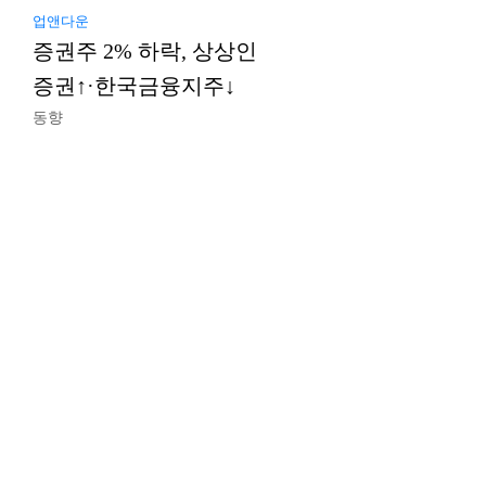
업앤다운
증권주 2% 하락, 상상인
증권↑·한국금융지주↓
동향