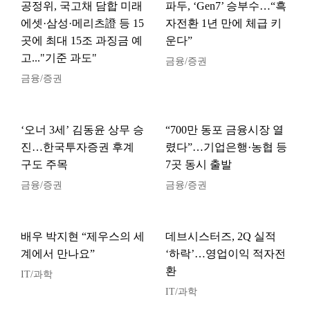
공정위, 국고채 담합 미래
파두, ‘Gen7’ 승부수…“흑
에셋·삼성·메리츠證 등 15
자전환 1년 만에 체급 키
곳에 최대 15조 과징금 예
운다”
고..."기준 과도"
금융/증권
금융/증권
‘오너 3세’ 김동윤 상무 승
“700만 동포 금융시장 열
진…한국투자증권 후계
렸다”…기업은행·농협 등
구도 주목
7곳 동시 출발
금융/증권
금융/증권
배우 박지현 “제우스의 세
데브시스터즈, 2Q 실적
계에서 만나요”
‘하락’…영업이익 적자전
환
IT/과학
IT/과학