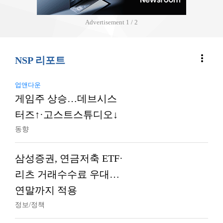
Advertisement
2 / 2
more_vert
NSP 리포트
업앤다운
게임주 상승…데브시스
터즈↑·고스트스튜디오↓
동향
삼성증권, 연금저축 ETF·
리츠 거래수수료 우대…
연말까지 적용
정보/정책