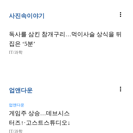
more_vert
사진속이야기
독사를 삼킨 참개구리…먹이사슬 상식을 뒤
집은 ‘5분’
IT/과학
more_vert
업앤다운
업앤다운
게임주 상승…데브시스
터즈↑·고스트스튜디오↓
IT/과학