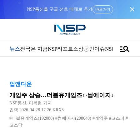
close
NSP통신을 구글 선호 매체로 추가
바로가기
manage_search
뉴스
전국은 지금
NSP리포트
소상공인
이슈
NSPTV
업앤다운
게임주 상승…더블유게임즈↑·썸에이지↓
NSP통신
,
이복현 기자
입력 2026-04-28 17:26
KRX5
#더블유게임즈(192080)
#썸에이지(208640)
#게임주
#코스피
#
코스닥