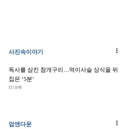
more_vert
사진속이야기
독사를 삼킨 참개구리…먹이사슬 상식을 뒤
집은 ‘5분’
IT/과학
more_vert
업앤다운