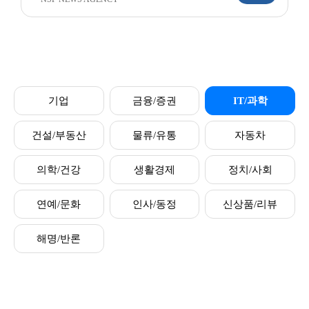
기업
금융/증권
IT/과학
건설/부동산
물류/유통
자동차
의학/건강
생활경제
정치/사회
연예/문화
인사/동정
신상품/리뷰
해명/반론