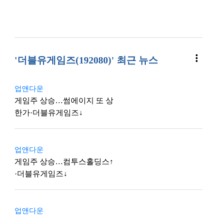
more_vert
'더블유게임즈(192080)' 최근 뉴스
업앤다운
게임주 상승…썸에이지 또 상
한가·더블유게임즈↓
업앤다운
게임주 상승…컴투스홀딩스↑
·더블유게임즈↓
업앤다운