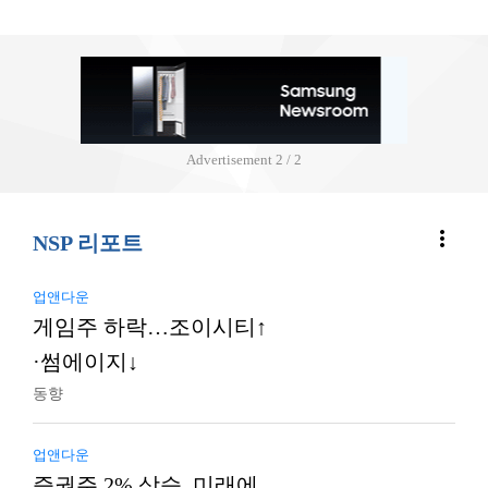
Advertisement
2 / 2
more_vert
NSP 리포트
업앤다운
게임주 하락…조이시티↑
·썸에이지↓
동향
업앤다운
증권주 2% 상승, 미래에