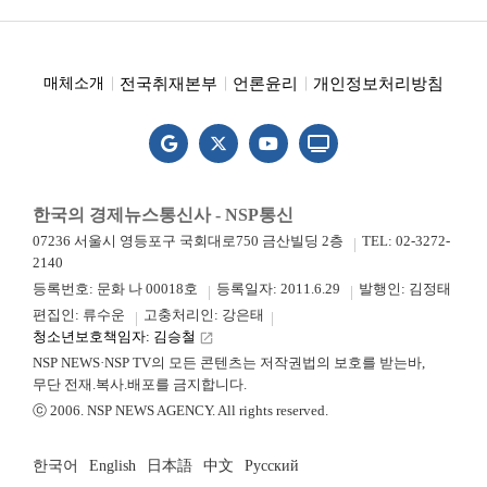
전국취재본부
언론윤리
개인정보처리방침
매체소개
한국의 경제뉴스통신사 - NSP통신
07236 서울시 영등포구 국회대로750 금산빌딩 2층
TEL: 02-3272-
2140
등록번호: 문화 나 00018호
등록일자: 2011.6.29
발행인: 김정태
편집인: 류수운
고충처리인: 강은태
청소년보호책임자: 김승철
launch
NSP NEWS·NSP TV의 모든 콘텐츠는 저작권법의 보호를 받는바,
무단 전재.복사.배포를 금지합니다.
ⓒ 2006. NSP NEWS AGENCY. All rights reserved.
한국어
English
日本語
中文
Русский