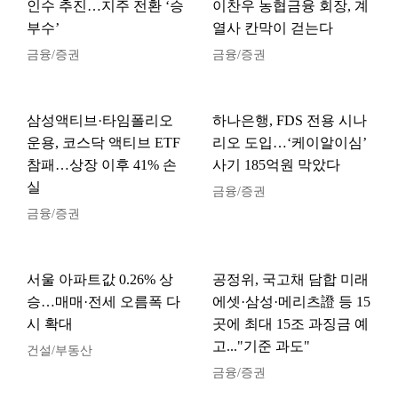
인수 추진…지주 전환 ‘승
이찬우 농협금융 회장, 계
부수’
열사 칸막이 걷는다
금융/증권
금융/증권
삼성액티브·타임폴리오
하나은행, FDS 전용 시나
운용, 코스닥 액티브 ETF
리오 도입…‘케이알이심’
참패…상장 이후 41% 손
사기 185억원 막았다
실
금융/증권
금융/증권
서울 아파트값 0.26% 상
공정위, 국고채 담합 미래
승…매매·전세 오름폭 다
에셋·삼성·메리츠證 등 15
시 확대
곳에 최대 15조 과징금 예
고..."기준 과도"
건설/부동산
금융/증권