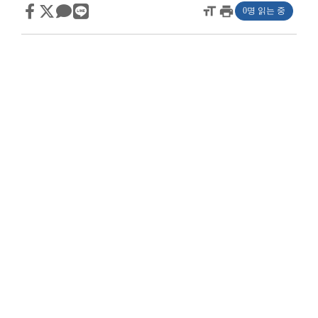
format_size
print
0명 읽는 중