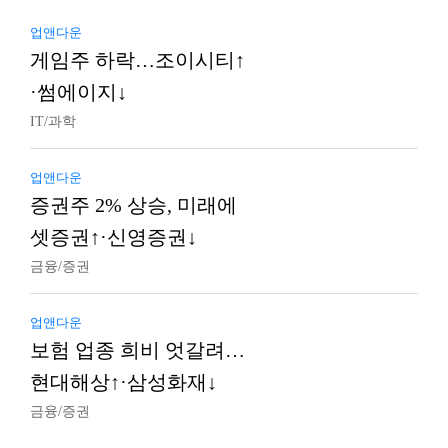
업앤다운
게임주 하락…조이시티↑
·썸에이지↓
IT/과학
업앤다운
증권주 2% 상승, 미래에
셋증권↑·신영증권↓
금융/증권
업앤다운
보험 업종 희비 엇갈려…
현대해상↑·삼성화재↓
금융/증권