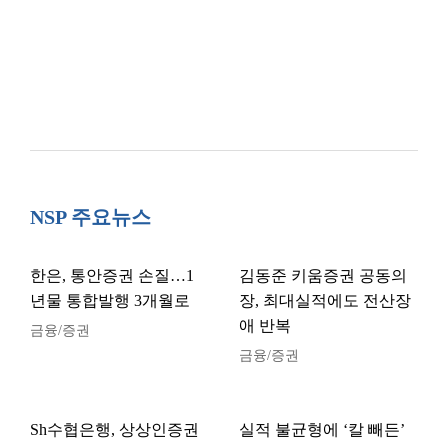
NSP 주요뉴스
한은, 통안증권 손질…1
김동준 키움증권 공동의
년물 통합발행 3개월로
장, 최대실적에도 전산장
애 반복
금융/증권
금융/증권
Sh수협은행, 상상인증권
실적 불균형에 ‘칼 빼든’