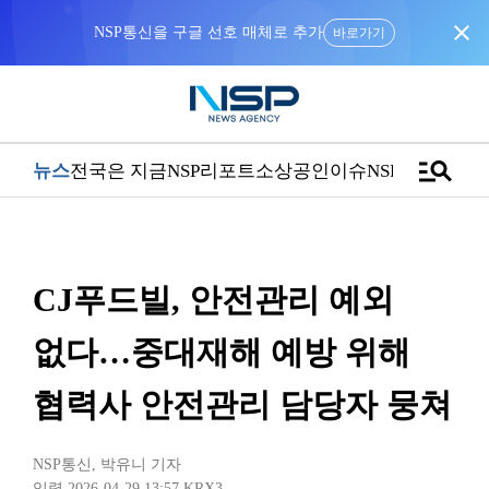
close
NSP통신을 구글 선호 매체로 추가
바로가기
manage_search
뉴스
전국은 지금
NSP리포트
소상공인
이슈
NSPTV
CJ푸드빌, 안전관리 예외
없다…중대재해 예방 위해
협력사 안전관리 담당자 뭉쳐
NSP통신
,
박유니 기자
입력 2026-04-29 13:57
KRX3