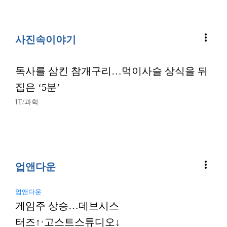
more_vert
사진속이야기
독사를 삼킨 참개구리…먹이사슬 상식을 뒤
집은 ‘5분’
IT/과학
more_vert
업앤다운
업앤다운
게임주 상승…데브시스
터즈↑·고스트스튜디오↓