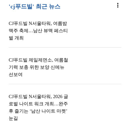
more_vert
'cj푸드빌' 최근 뉴스
CJ푸드빌 N서울타워, 여름밤
맥주 축제…남산 뷰맥 페스티
벌 개최
CJ푸드빌 제일제면소, 여름철
기력 보충 위한 보양 신메뉴
선보여
CJ푸드빌 N서울타워, 2026 글
로벌 나이트 워크 개최…완주
후 즐기는 ‘남산 나이트 마켓’
눈길