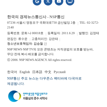
한국의 경제뉴스통신사 - NSP통신
07236 서울시 영등포구 국회대로750 금산빌딩 2층
TEL: 02-3272-
2140
등록번호: 문화 나 00018호
등록일자: 2011.6.29
발행인: 김정태
편집인: 류수운
고충처리인: 강은태
청소년보호책임자: 김승철
launch
NSP NEWS·NSP TV의 모든 콘텐츠는 저작권법의 보호를 받는바,
무단 전재.복사.배포를 금지합니다.
ⓒ 2006. NSP NEWS AGENCY. All rights reserved.
한국어
English
日本語
中文
Русский
NSP통신 주요 뉴스는 다우존스 팩티바에 다국어로
제공됩니다.