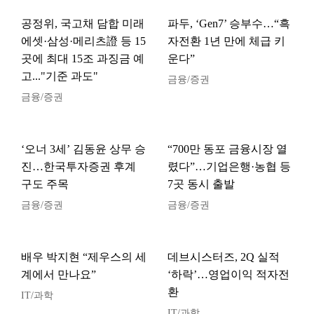
공정위, 국고채 담합 미래
파두, ‘Gen7’ 승부수…“흑
에셋·삼성·메리츠證 등 15
자전환 1년 만에 체급 키
곳에 최대 15조 과징금 예
운다”
고..."기준 과도"
금융/증권
금융/증권
‘오너 3세’ 김동윤 상무 승
“700만 동포 금융시장 열
진…한국투자증권 후계
렸다”…기업은행·농협 등
구도 주목
7곳 동시 출발
금융/증권
금융/증권
배우 박지현 “제우스의 세
데브시스터즈, 2Q 실적
계에서 만나요”
‘하락’…영업이익 적자전
환
IT/과학
IT/과학