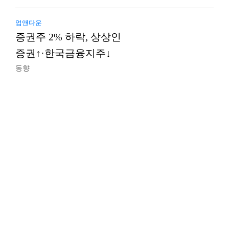
업앤다운
증권주 2% 하락, 상상인
증권↑·한국금융지주↓
동향