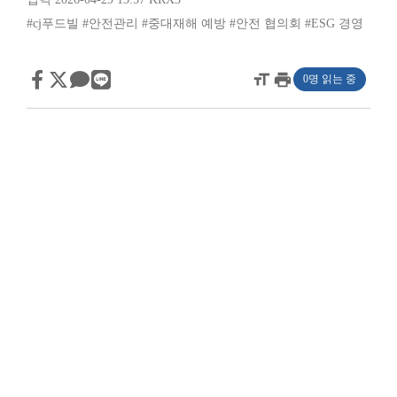
#cj푸드빌
#안전관리
#중대재해 예방
#안전 협의회
#ESG 경영
format_size
print
0명 읽는 중