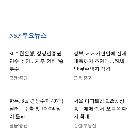
NSP 주요뉴스
Sh수협은행, 상상인증권
정부, 세제개편안에 전세
인수 추진…지주 전환 ‘승
대출까지 조인다…월세
부수’
난 무주택자 직격
금융/증권
금융/증권
한은, 6월 경상수지 497억
서울 아파트값 0.26% 상
달러…수출 첫 1000억달
승…매매·전세 오름폭 다
러 돌파
시 확대
금융/증권
건설/부동산