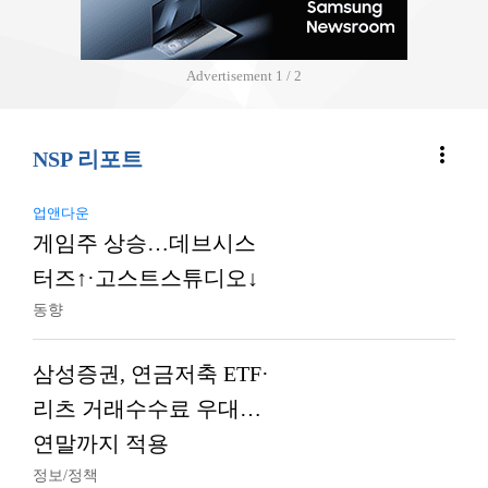
Advertisement
2 / 2
more_vert
NSP 리포트
업앤다운
게임주 상승…데브시스
터즈↑·고스트스튜디오↓
동향
삼성증권, 연금저축 ETF·
리츠 거래수수료 우대…
연말까지 적용
정보/정책