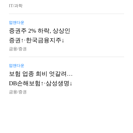
IT/과학
업앤다운
증권주 2% 하락, 상상인
증권↑·한국금융지주↓
금융/증권
업앤다운
보험 업종 희비 엇갈려…
DB손해보험↑·삼성생명↓
금융/증권