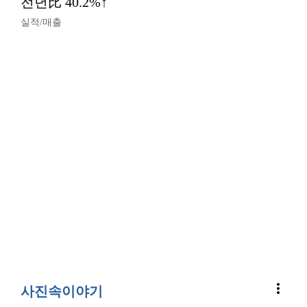
전년比 40.2%↑
실적/매출
more_vert
사진속이야기