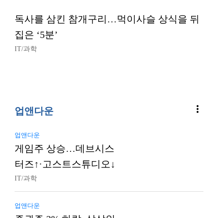
독사를 삼킨 참개구리…먹이사슬 상식을 뒤
집은 ‘5분’
IT/과학
more_vert
업앤다운
업앤다운
게임주 상승…데브시스
터즈↑·고스트스튜디오↓
IT/과학
업앤다운