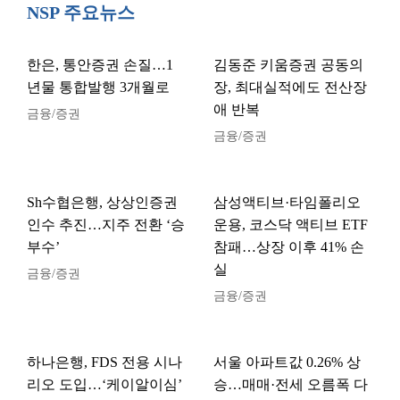
NSP 주요뉴스
한은, 통안증권 손질…1
김동준 키움증권 공동의
년물 통합발행 3개월로
장, 최대실적에도 전산장
애 반복
금융/증권
금융/증권
Sh수협은행, 상상인증권
삼성액티브·타임폴리오
인수 추진…지주 전환 ‘승
운용, 코스닥 액티브 ETF
부수’
참패…상장 이후 41% 손
실
금융/증권
금융/증권
하나은행, FDS 전용 시나
서울 아파트값 0.26% 상
리오 도입…‘케이알이심’
승…매매·전세 오름폭 다