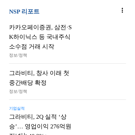
more_vert
NSP 리포트
카카오페이증권, 삼전·S
K하이닉스 등 국내주식
소수점 거래 시작
정보/정책
그라비티, 창사 이래 첫
중간배당 확정
정보/정책
기업실적
그라비티, 2Q 실적 ‘상
승’… 영업이익 276억원