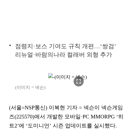
점령지·보스 기여도 규칙 개편…‘쌍검’
리뉴얼·바람의나라 컬래버 외형 추가
fullscreen
(이미지 = 넥슨)
(서울=NSP통신) 이복현 기자 = 넥슨이 넥슨게임
즈(225570)에서 개발한 모바일·PC MMORPG ‘히
트2’에 ‘도미니언’ 시즌 업데이트를 실시했다.