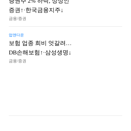
증권주 2% 하락, 상상인
증권↑·한국금융지주↓
금융/증권
업앤다운
보험 업종 희비 엇갈려…
DB손해보험↑·삼성생명↓
금융/증권