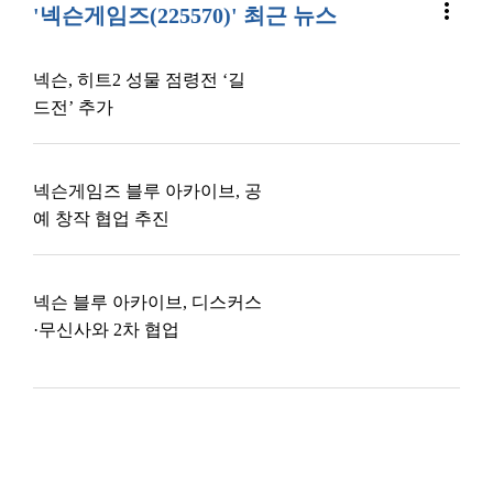
more_vert
'넥슨게임즈(225570)' 최근 뉴스
넥슨, 히트2 성물 점령전 ‘길
드전’ 추가
넥슨게임즈 블루 아카이브, 공
예 창작 협업 추진
넥슨 블루 아카이브, 디스커스
·무신사와 2차 협업