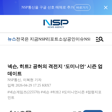
close
NSP통신을 구글 선호 매체로 추가
바로가기
manage_search
뉴스
전국은 지금
NSP리포트
소상공인
이슈
NSPTV
넥슨, 히트2 공허의 격전지 ‘도미니언’ 시즌 업
데이트
NSP통신
,
이복현 기자
입력 2026-04-29 17:25
KRX7
#넥슨게임즈(225570)
#넥슨
#히트2
#도미니언시즌
#점령지포
인트