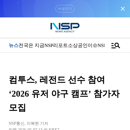
close
“우리는 독자가 구독할 수 있는 기사를 씁니다”
manage_search
뉴스
전국은 지금
NSP리포트
소상공인
이슈
NSPTV
컴투스, 레전드 선수 참여
‘2026 유저 야구 캠프’ 참가자
모집
NSP통신
,
이복현 기자
입력 2026-05-07 13:46
KRX7