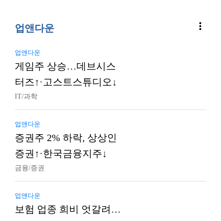
more_vert
업앤다운
업앤다운
게임주 상승…데브시스
터즈↑·고스트스튜디오↓
IT/과학
업앤다운
증권주 2% 하락, 상상인
증권↑·한국금융지주↓
금융/증권
업앤다운
보험 업종 희비 엇갈려…