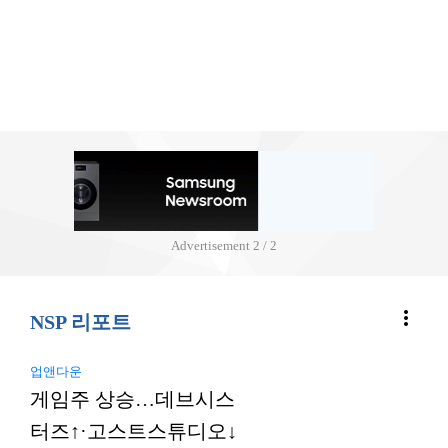
Advertisement
2 / 2
more_vert
NSP 리포트
업앤다운
게임주 상승…데브시스
터즈↑·고스트스튜디오↓