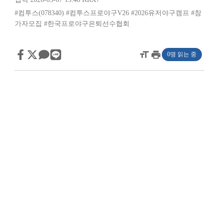
#컴투스(078340)
#컴투스프로야구V26
#2026유저야구캠프
#참
가자모집
#한국프로야구은퇴선수협회
format_size
print
0명 읽는 중