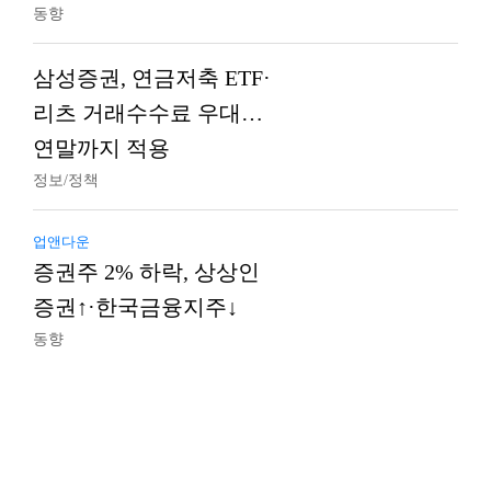
동향
삼성증권, 연금저축 ETF·
리츠 거래수수료 우대…
연말까지 적용
정보/정책
업앤다운
증권주 2% 하락, 상상인
증권↑·한국금융지주↓
동향