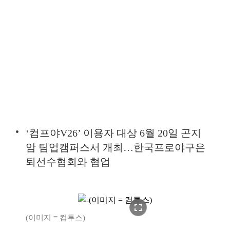
‘컴프야V26’ 이용자 대상 6월 20일 곤지
암 팀업캠퍼스서 개최…한국프로야구은
퇴선수협회와 협업
fullscreen
(이미지 = 컴투스)