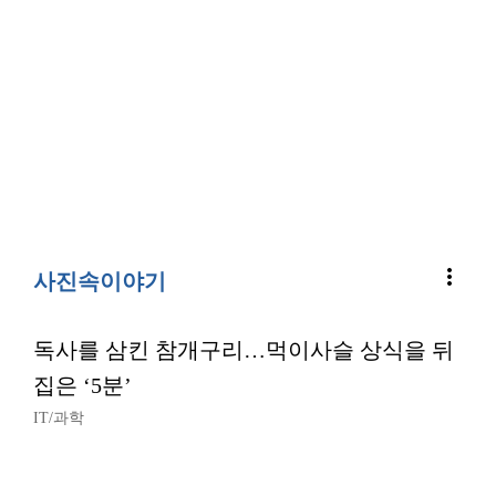
more_vert
사진속이야기
독사를 삼킨 참개구리…먹이사슬 상식을 뒤
집은 ‘5분’
IT/과학