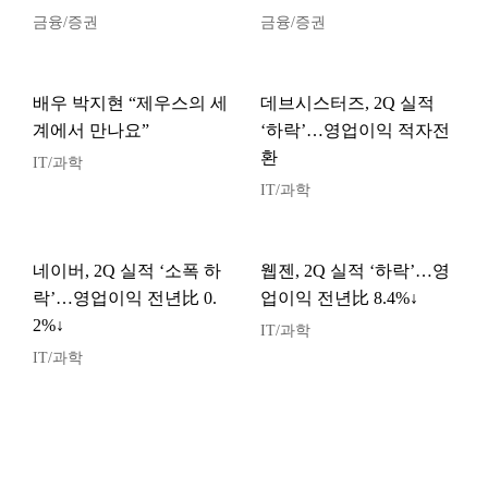
금융/증권
금융/증권
배우 박지현 “제우스의 세
데브시스터즈, 2Q 실적
계에서 만나요”
‘하락’…영업이익 적자전
환
IT/과학
IT/과학
네이버, 2Q 실적 ‘소폭 하
웹젠, 2Q 실적 ‘하락’…영
락’…영업이익 전년比 0.
업이익 전년比 8.4%↓
2%↓
IT/과학
IT/과학