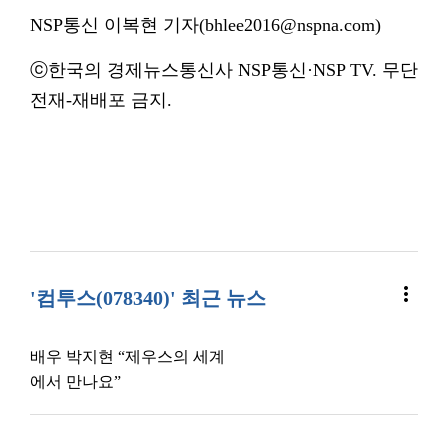
NSP통신 이복현 기자(bhlee2016@nspna.com)
ⓒ한국의 경제뉴스통신사 NSP통신·NSP TV. 무단
전재-재배포 금지.
more_vert
'컴투스(078340)' 최근 뉴스
배우 박지현 “제우스의 세계
에서 만나요”