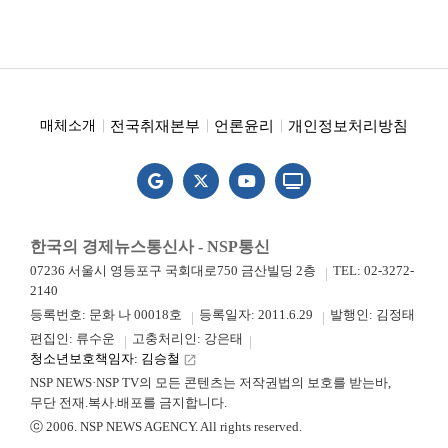
전국취재본부
언론윤리
개인정보처리방침
매체소개
한국의 경제뉴스통신사 - NSP통신
07236 서울시 영등포구 국회대로750 금산빌딩 2층
TEL: 02-3272-
2140
등록번호: 문화 나 00018호
등록일자: 2011.6.29
발행인: 김정태
편집인: 류수운
고충처리인: 강은태
청소년보호책임자: 김승철
launch
NSP NEWS·NSP TV의 모든 콘텐츠는 저작권법의 보호를 받는바,
무단 전재.복사.배포를 금지합니다.
ⓒ 2006. NSP NEWS AGENCY. All rights reserved.