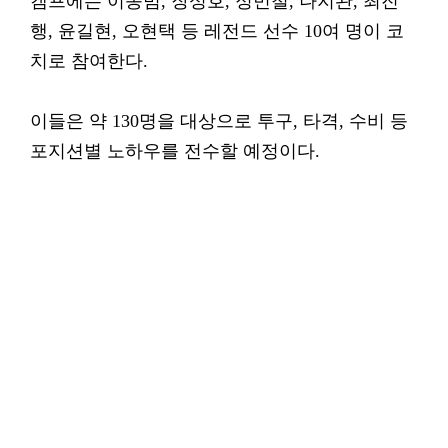
캠프에는 이종범, 장성호, 정민철, 나지완, 최진
행, 윤길현, 오현택 등 레전드 선수 10여 명이 코
치로 참여한다.
이들은 약 130명을 대상으로 투구, 타격, 수비 등
포지션별 노하우를 전수할 예정이다.