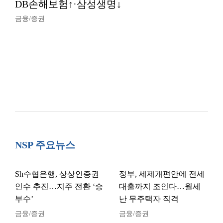
DB손해보험↑·삼성생명↓
금융/증권
NSP 주요뉴스
Sh수협은행, 상상인증권
정부, 세제개편안에 전세
인수 추진…지주 전환 ‘승
대출까지 조인다…월세
부수’
난 무주택자 직격
금융/증권
금융/증권