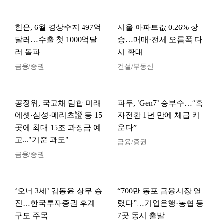
한은, 6월 경상수지 497억
서울 아파트값 0.26% 상
달러…수출 첫 1000억달
승…매매·전세 오름폭 다
러 돌파
시 확대
금융/증권
건설/부동산
공정위, 국고채 담합 미래
파두, ‘Gen7’ 승부수…“흑
에셋·삼성·메리츠證 등 15
자전환 1년 만에 체급 키
곳에 최대 15조 과징금 예
운다”
고..."기준 과도"
금융/증권
금융/증권
‘오너 3세’ 김동윤 상무 승
“700만 동포 금융시장 열
진…한국투자증권 후계
렸다”…기업은행·농협 등
구도 주목
7곳 동시 출발