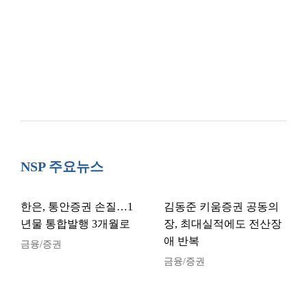
NSP 주요뉴스
한은, 통안증권 손질…1
김동준 키움증권 공동의
년물 통합발행 3개월로
장, 최대실적에도 전산장
애 반복
금융/증권
금융/증권