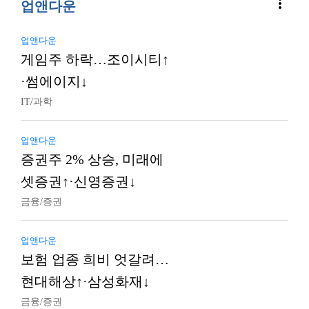
more_vert
업앤다운
업앤다운
게임주 하락…조이시티↑
·썸에이지↓
IT/과학
업앤다운
증권주 2% 상승, 미래에
셋증권↑·신영증권↓
금융/증권
업앤다운
보험 업종 희비 엇갈려…
현대해상↑·삼성화재↓
금융/증권