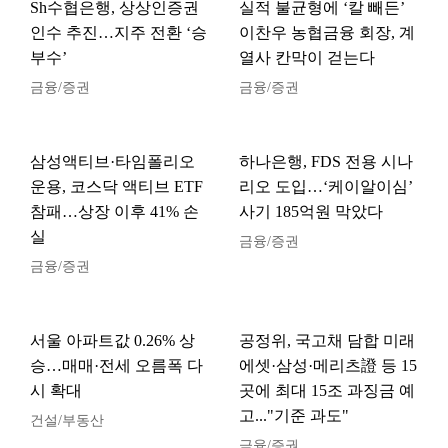
Sh수협은행, 상상인증권
실적 불균형에 ‘칼 빼든’
인수 추진…지주 전환 ‘승
이찬우 농협금융 회장, 계
부수’
열사 칸막이 걷는다
금융/증권
금융/증권
삼성액티브·타임폴리오
하나은행, FDS 전용 시나
운용, 코스닥 액티브 ETF
리오 도입…‘케이알이심’
참패…상장 이후 41% 손
사기 185억원 막았다
실
금융/증권
금융/증권
서울 아파트값 0.26% 상
공정위, 국고채 담합 미래
승…매매·전세 오름폭 다
에셋·삼성·메리츠證 등 15
시 확대
곳에 최대 15조 과징금 예
고..."기준 과도"
건설/부동산
금융/증권