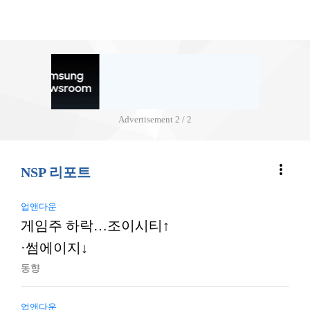
Advertisement
2 / 2
more_vert
NSP 리포트
업앤다운
게임주 하락…조이시티↑
·썸에이지↓
동향
업앤다운