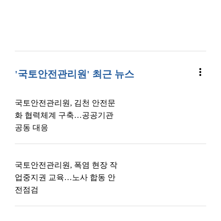
more_vert
'국토안전관리원' 최근 뉴스
국토안전관리원, 김천 안전문
화 협력체계 구축…공공기관
공동 대응
국토안전관리원, 폭염 현장 작
업중지권 교육…노사 합동 안
전점검