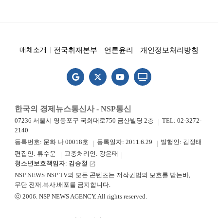
전국취재본부
언론윤리
개인정보처리방침
매체소개
한국의 경제뉴스통신사 - NSP통신
07236 서울시 영등포구 국회대로750 금산빌딩 2층
TEL: 02-3272-
2140
등록번호: 문화 나 00018호
등록일자: 2011.6.29
발행인: 김정태
편집인: 류수운
고충처리인: 강은태
청소년보호책임자: 김승철
launch
NSP NEWS·NSP TV의 모든 콘텐츠는 저작권법의 보호를 받는바,
무단 전재.복사.배포를 금지합니다.
ⓒ 2006. NSP NEWS AGENCY. All rights reserved.