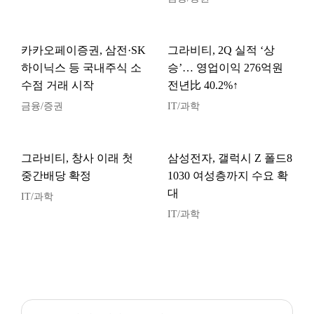
카카오페이증권, 삼전·SK
그라비티, 2Q 실적 ‘상
하이닉스 등 국내주식 소
승’… 영업이익 276억원
수점 거래 시작
전년比 40.2%↑
금융/증권
IT/과학
그라비티, 창사 이래 첫
삼성전자, 갤럭시 Z 폴드8
중간배당 확정
1030 여성층까지 수요 확
대
IT/과학
IT/과학