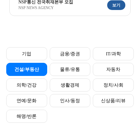
NSP통신 전국취재본부 모집
보기
NSP NEWS AGENCY
기업
금융/증권
IT/과학
건설/부동산
물류/유통
자동차
의학/건강
생활경제
정치/사회
연예/문화
인사/동정
신상품/리뷰
해명/반론