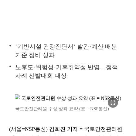
‘기반시설 건강진단서’ 발간·예산 배분
기준 정비 성과
노후도·위험성·기후취약성 반영…정책
사례 선발대회 대상
fullscreen
국토안전관리원 수상 성과 요약 (표 = NSP통신)
(서울=NSP통신) 김희진 기자 = 국토안전관리원