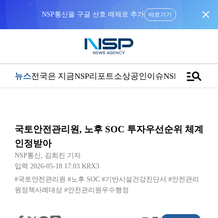
close
바로가기
manage_search
뉴스
전국은 지금
NSP리포트
소상공인
이슈
NSPTV
국토안전관리원, 노후 SOC 투자우선순위 체계
인정받아
NSP통신
,
김희진 기자
입력 2026-05-18 17:03
KRX3
#국토안전관리원
#노후 SOC
#기반시설건강진단서
#안전관리
원정책사례대상
#안전관리원우수행정