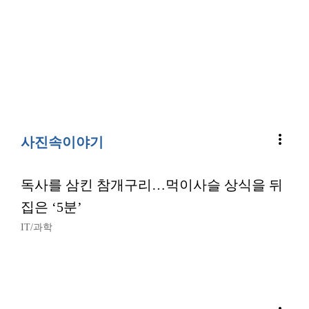
more_vert
사진속이야기
독사를 삼킨 참개구리…먹이사슬 상식을 뒤
집은 ‘5분’
IT/과학