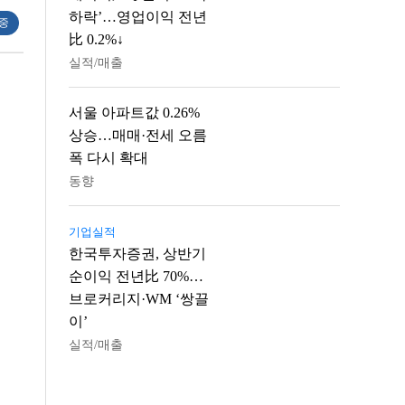
하락’…영업이익 전년
 중
比 0.2%↓
실적/매출
서울 아파트값 0.26%
상승…매매·전세 오름
폭 다시 확대
동향
기업실적
한국투자증권, 상반기
순이익 전년比 70%…
브로커리지·WM ‘쌍끌
이’
실적/매출