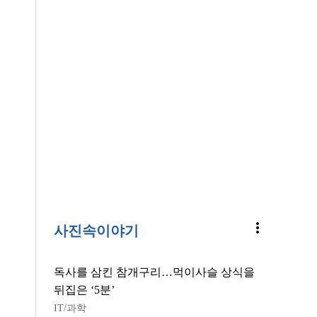
more_vert
사진속이야기
독사를 삼킨 참개구리…먹이사슬 상식을
뒤집은 ‘5분’
IT/과학