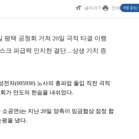
format_size
print
글자크기
인쇄
0명 읽는
일 평택 공청회 거쳐 20일 극적 타결 이행
리스크 파급력 인지한 결단…상생 가치 증
성전자(005930) 노사의 총파업 돌입 직전 극적
회가 안도의 한숨을 내쉬었다.
소공연)는 지난 20일 양측이 임금협상 잠정 합
논평을 냈다.