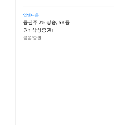
업앤다운
증권주 2% 상승, SK증
권↑·삼성증권↓
금융/증권