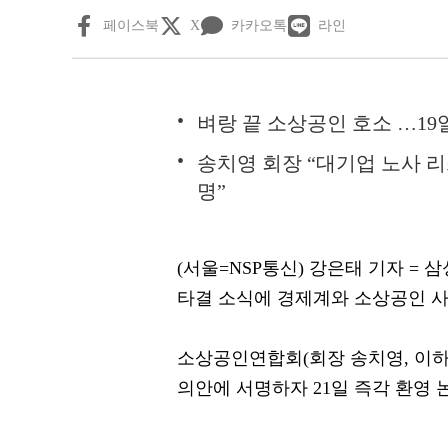
페이스북
X
카카오톡
라인
벼랑 끝 소상공인 호소 …19
송치영 회장 “대기업 노사 
명”
(서울=NSP통신) 강은태 기자 = 삼
타결 소식에 경제계와 소상공인 사
소상공인연합회(회장 송치영, 이하 
의안에 서명하자 21일 즉각 환영 