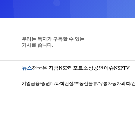
우리는 독자가 구독할 수 있는
기사를 씁니다.
뉴스
전국은 지금
NSP리포트
소상공인
이슈
NSPTV
기업
금융/증권
IT/과학
건설/부동산
물류/유통
자동차
의학/