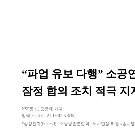
“파업 유보 다행” 소공
잠정 합의 조치 적극 지
NSP통신
,
강은태 기자
입력 2026-05-21 19:07
KRD5
#삼성전자(005930)
#소상공인연합회
#노사협상 타결
#송치영