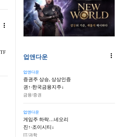
more_vert
TF
more_vert
업앤다운
업앤다운
증권주 상승, 상상인증
권↑·한국금융지주↓
금융/증권
업앤다운
게임주 하락…네오리
진↑·조이시티↓
IT/과학