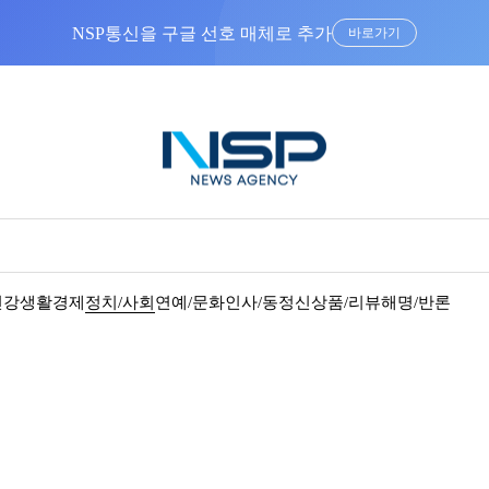
NSP통신을 구글 선호 매체로 추가
바로가기
건강
생활경제
정치/사회
연예/문화
인사/동정
신상품/리뷰
해명/반론