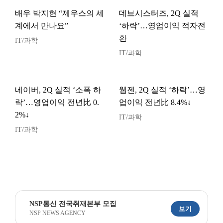
배우 박지현 “제우스의 세
데브시스터즈, 2Q 실적
계에서 만나요”
‘하락’…영업이익 적자전
환
IT/과학
IT/과학
네이버, 2Q 실적 ‘소폭 하
웹젠, 2Q 실적 ‘하락’…영
락’…영업이익 전년比 0.
업이익 전년比 8.4%↓
2%↓
IT/과학
IT/과학
NSP통신 전국취재본부 모집
보기
NSP NEWS AGENCY