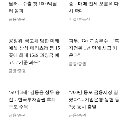
달러…수출 첫 1000억달
승…매매·전세 오름폭 다
러 돌파
시 확대
금융/증권
건설/부동산
공정위, 국고채 담합 미래
파두, ‘Gen7’ 승부수…“흑
에셋·삼성·메리츠證 등 15
자전환 1년 만에 체급 키
곳에 최대 15조 과징금 예
운다”
고..."기준 과도"
금융/증권
금융/증권
‘오너 3세’ 김동윤 상무 승
“700만 동포 금융시장 열
진…한국투자증권 후계
렸다”…기업은행·농협 등
구도 주목
7곳 동시 출발
금융/증권
금융/증권