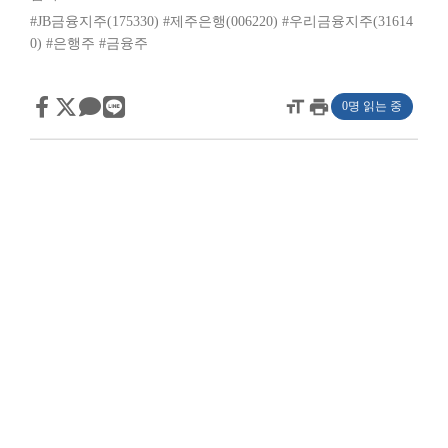
#JB금융지주(175330)
#제주은행(006220)
#우리금융지주(31614
0)
#은행주
#금융주
format_size
print
0명 읽는 중