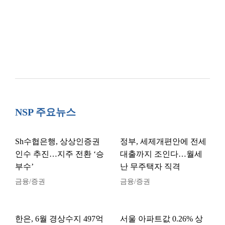
NSP 주요뉴스
Sh수협은행, 상상인증권
정부, 세제개편안에 전세
인수 추진…지주 전환 ‘승
대출까지 조인다…월세
부수’
난 무주택자 직격
금융/증권
금융/증권
한은, 6월 경상수지 497억
서울 아파트값 0.26% 상