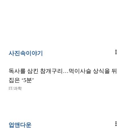
more_vert
사진속이야기
독사를 삼킨 참개구리…먹이사슬 상식을 뒤
집은 ‘5분’
IT/과학
more_vert
업앤다운