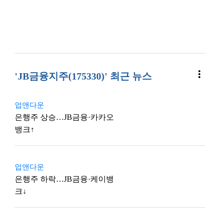
more_vert
'JB금융지주(175330)' 최근 뉴스
업앤다운
은행주 상승…JB금융·카카오
뱅크↑
업앤다운
은행주 하락…JB금융·케이뱅
크↓