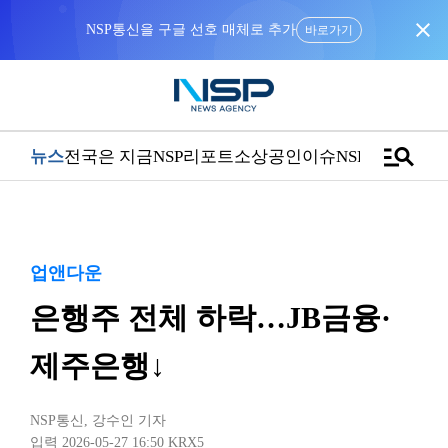
close
NSP통신을 구글 선호 매체로 추가
바로가기
manage_search
뉴스
전국은 지금
NSP리포트
소상공인
이슈
NSPTV
업앤다운
은행주 전체 하락…JB금융·
제주은행↓
NSP통신
,
강수인 기자
입력 2026-05-27 16:50
KRX5