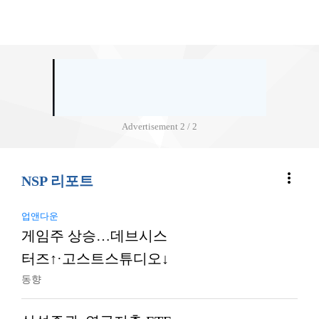
Advertisement
2 / 2
more_vert
NSP 리포트
업앤다운
게임주 상승…데브시스
터즈↑·고스트스튜디오↓
동향