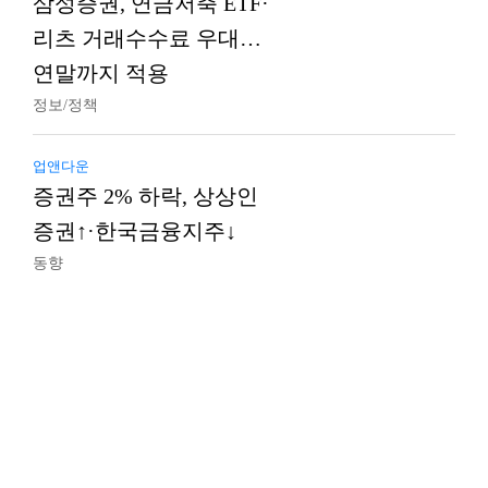
삼성증권, 연금저축 ETF·
리츠 거래수수료 우대…
연말까지 적용
정보/정책
업앤다운
증권주 2% 하락, 상상인
증권↑·한국금융지주↓
동향