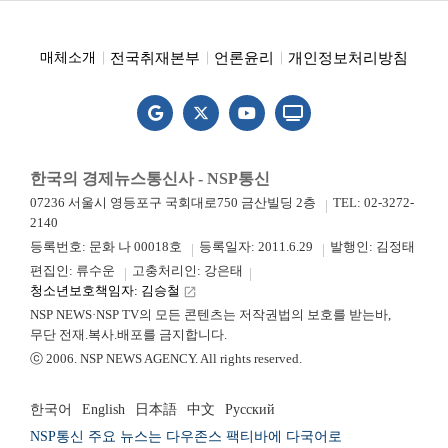
전국취재본부
언론윤리
개인정보처리방침
매체소개
한국의 경제뉴스통신사 - NSP통신
07236 서울시 영등포구 국회대로750 금산빌딩 2층
TEL: 02-3272-
2140
등록번호: 문화 나 00018호
등록일자: 2011.6.29
발행인: 김정태
편집인: 류수운
고충처리인: 강은태
청소년보호책임자: 김승철
launch
NSP NEWS·NSP TV의 모든 콘텐츠는 저작권법의 보호를 받는바,
무단 전재.복사.배포를 금지합니다.
ⓒ 2006. NSP NEWS AGENCY. All rights reserved.
한국어
English
日本語
中文
Русский
NSP통신 주요 뉴스는 다우존스 팩티바에 다국어로