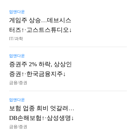
업앤다운
게임주 상승…데브시스
터즈↑·고스트스튜디오↓
IT/과학
업앤다운
증권주 2% 하락, 상상인
증권↑·한국금융지주↓
금융/증권
업앤다운
보험 업종 희비 엇갈려…
DB손해보험↑·삼성생명↓
금융/증권