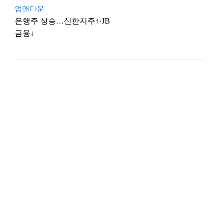
업앤다운
은행주 상승…신한지주↑·JB
금융↓