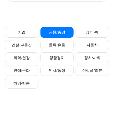
기업
금융/증권
IT/과학
건설/부동산
물류/유통
자동차
의학/건강
생활경제
정치/사회
연예/문화
인사/동정
신상품/리뷰
해명/반론