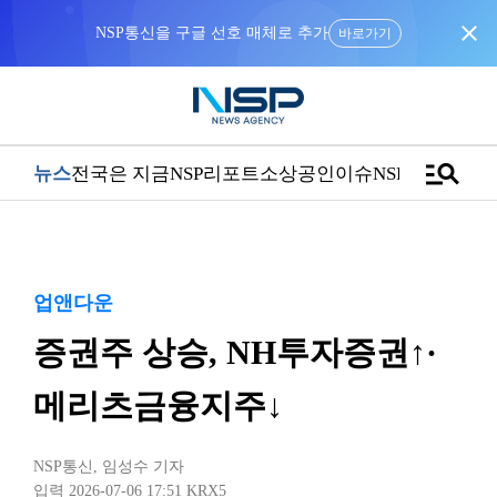
close
NSP통신을 구글 선호 매체로 추가
바로가기
manage_search
뉴스
전국은 지금
NSP리포트
소상공인
이슈
NSPTV
업앤다운
증권주 상승, NH투자증권↑·
메리츠금융지주↓
NSP통신
,
임성수 기자
입력 2026-07-06 17:51
KRX5