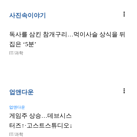
more_vert
사진속이야기
독사를 삼킨 참개구리…먹이사슬 상식을 뒤
집은 ‘5분’
IT/과학
more_vert
업앤다운
업앤다운
게임주 상승…데브시스
터즈↑·고스트스튜디오↓
IT/과학