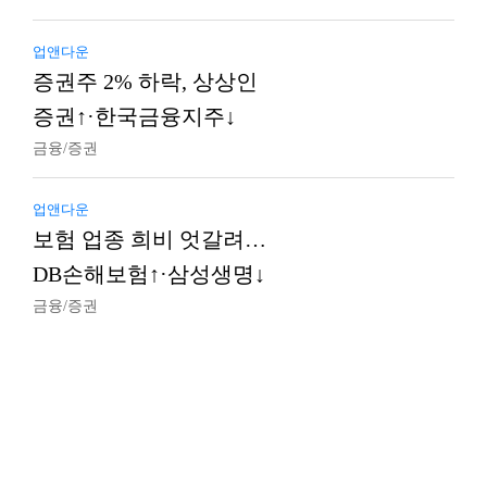
업앤다운
증권주 2% 하락, 상상인
증권↑·한국금융지주↓
금융/증권
업앤다운
보험 업종 희비 엇갈려…
DB손해보험↑·삼성생명↓
금융/증권