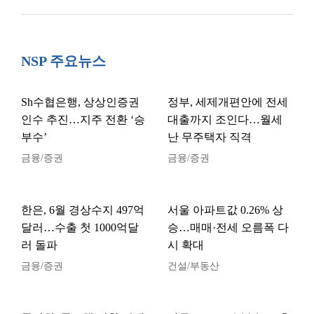
NSP 주요뉴스
Sh수협은행, 상상인증권
정부, 세제개편안에 전세
인수 추진…지주 전환 ‘승
대출까지 조인다…월세
부수’
난 무주택자 직격
금융/증권
금융/증권
한은, 6월 경상수지 497억
서울 아파트값 0.26% 상
달러…수출 첫 1000억달
승…매매·전세 오름폭 다
러 돌파
시 확대
금융/증권
건설/부동산