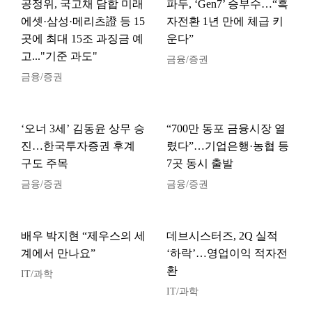
공정위, 국고채 담합 미래
파두, ‘Gen7’ 승부수…“흑
에셋·삼성·메리츠證 등 15
자전환 1년 만에 체급 키
곳에 최대 15조 과징금 예
운다”
고..."기준 과도"
금융/증권
금융/증권
‘오너 3세’ 김동윤 상무 승
“700만 동포 금융시장 열
진…한국투자증권 후계
렸다”…기업은행·농협 등
구도 주목
7곳 동시 출발
금융/증권
금융/증권
배우 박지현 “제우스의 세
데브시스터즈, 2Q 실적
계에서 만나요”
‘하락’…영업이익 적자전
환
IT/과학
IT/과학