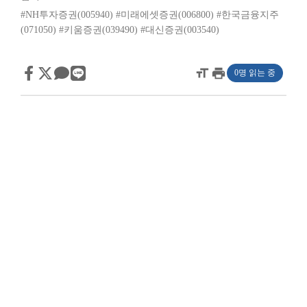
#NH투자증권(005940)
#미래에셋증권(006800)
#한국금융지주
(071050)
#키움증권(039490)
#대신증권(003540)
format_size
print
0명 읽는 중