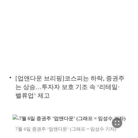
[업앤다운 브리핑]코스피는 하락, 증권주
는 상승…투자자 보호 기조 속 ‘리테일·
밸류업’ 제고
fullscreen
7월 6일 증권주 ‘업앤다운’ (그래프 = 임성수 기자)