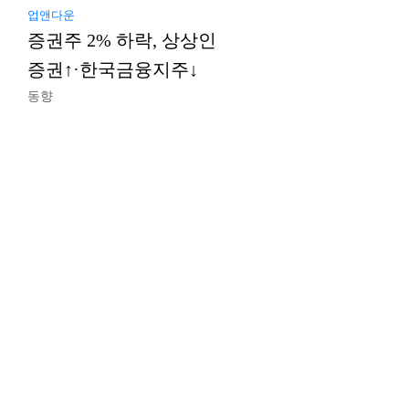
업앤다운
증권주 2% 하락, 상상인
증권↑·한국금융지주↓
동향