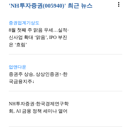
more_vert
'NH투자증권(005940)' 최근 뉴스
증권업계기상도
8월 첫째 주 맑음 우세…실적·
신사업 확대 ‘맑음’, IPO 부진
은 ‘흐림’
업앤다운
증권주 상승, 상상인증권↑·한
국금융지주↓
NH투자증권·한국경제연구학
회, AI 금융 정책 세미나 열어