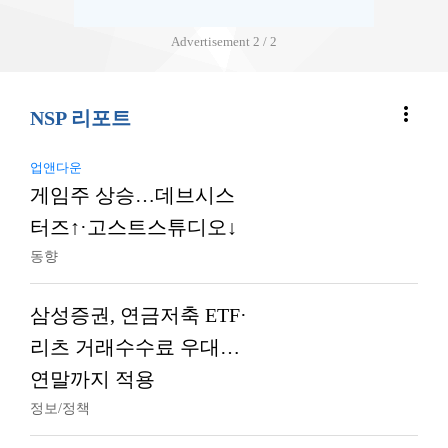
Advertisement
2 / 2
more_vert
NSP 리포트
업앤다운
게임주 상승…데브시스
터즈↑·고스트스튜디오↓
동향
삼성증권, 연금저축 ETF·
리츠 거래수수료 우대…
연말까지 적용
정보/정책