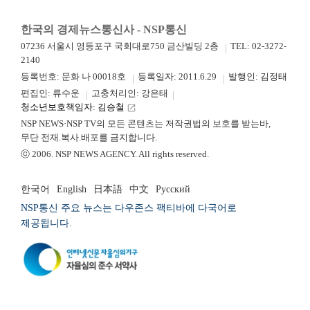
한국의 경제뉴스통신사 - NSP통신
07236 서울시 영등포구 국회대로750 금산빌딩 2층
TEL: 02-3272-
2140
등록번호: 문화 나 00018호
등록일자: 2011.6.29
발행인: 김정태
편집인: 류수운
고충처리인: 강은태
청소년보호책임자: 김승철
launch
NSP NEWS·NSP TV의 모든 콘텐츠는 저작권법의 보호를 받는바,
무단 전재.복사.배포를 금지합니다.
ⓒ 2006. NSP NEWS AGENCY. All rights reserved.
한국어
English
日本語
中文
Русский
NSP통신 주요 뉴스는 다우존스 팩티바에 다국어로
제공됩니다.