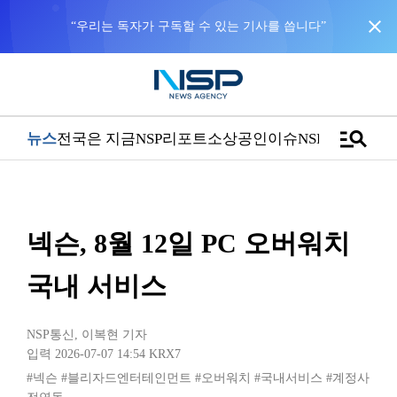
close
“우리는 독자가 구독할 수 있는 기사를 씁니다”
manage_search
뉴스
전국은 지금
NSP리포트
소상공인
이슈
NSPTV
넥슨, 8월 12일 PC 오버워치
국내 서비스
NSP통신
,
이복현 기자
입력 2026-07-07 14:54
KRX7
#넥슨
#블리자드엔터테인먼트
#오버워치
#국내서비스
#계정사