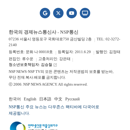
한국의 경제뉴스통신사 - NSP통신
07236 서울시 영등포구 국회대로750 금산빌딩 2층
TEL: 02-3272-
2140
등록번호: 문화 나 00018호
등록일자: 2011.6.29
발행인: 김정태
편집인: 류수운
고충처리인: 강은태
청소년보호책임자: 김승철
launch
NSP NEWS·NSP TV의 모든 콘텐츠는 저작권법의 보호를 받는바,
무단 전재.복사.배포를 금지합니다.
ⓒ 2006. NSP NEWS AGENCY. All rights reserved.
한국어
English
日本語
中文
Русский
NSP통신 주요 뉴스는 다우존스 팩티바에 다국어로
제공됩니다.