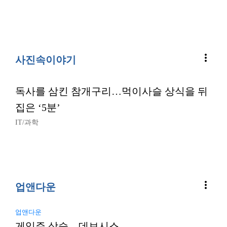
more_vert
사진속이야기
독사를 삼킨 참개구리…먹이사슬 상식을 뒤
집은 ‘5분’
IT/과학
more_vert
업앤다운
업앤다운
게임주 상승…데브시스