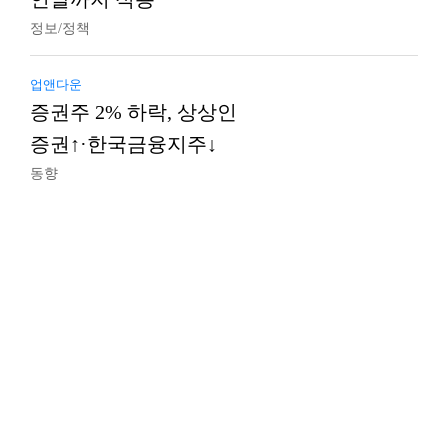
정보/정책
업앤다운
증권주 2% 하락, 상상인
증권↑·한국금융지주↓
동향