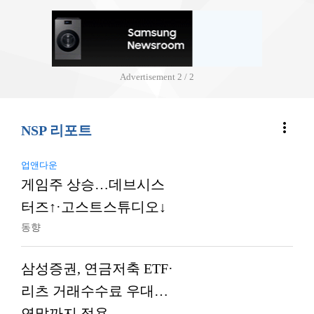
Advertisement
2 / 2
more_vert
NSP 리포트
업앤다운
게임주 상승…데브시스
터즈↑·고스트스튜디오↓
동향
삼성증권, 연금저축 ETF·
리츠 거래수수료 우대…
연말까지 적용