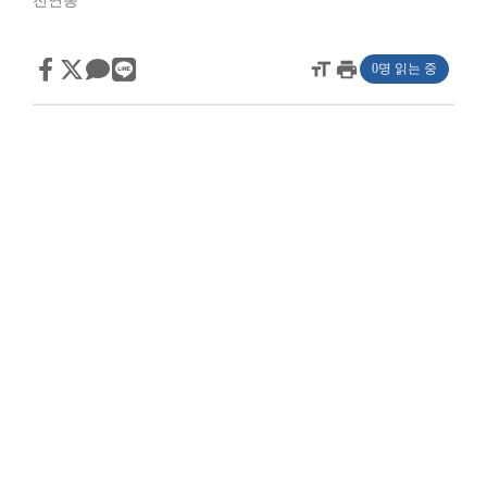
전연동
format_size
print
0명 읽는 중