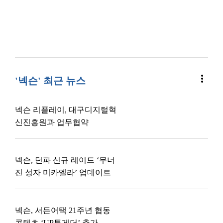
more_vert
'넥슨' 최근 뉴스
넥슨 리플레이, 대구디지털혁
신진흥원과 업무협약
넥슨, 던파 신규 레이드 ‘무너
진 성자 미카엘라’ 업데이트
넥슨, 서든어택 21주년 협동
콘텐츠 ‘UP투게더’ 추가