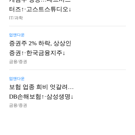
터즈↑·고스트스튜디오↓
IT/과학
업앤다운
증권주 2% 하락, 상상인
증권↑·한국금융지주↓
금융/증권
업앤다운
보험 업종 희비 엇갈려…
DB손해보험↑·삼성생명↓
금융/증권