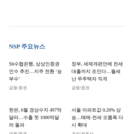
NSP 주요뉴스
Sh수협은행, 상상인증권
정부, 세제개편안에 전세
인수 추진…지주 전환 ‘승
대출까지 조인다…월세
부수’
난 무주택자 직격
금융/증권
금융/증권
한은, 6월 경상수지 497억
서울 아파트값 0.26% 상
달러…수출 첫 1000억달
승…매매·전세 오름폭 다
러 돌파
시 확대
금융/증권
건설/부동산