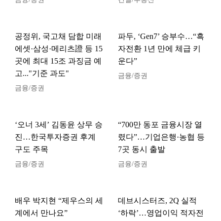
공정위, 국고채 담합 미래
파두, ‘Gen7’ 승부수…“흑
에셋·삼성·메리츠證 등 15
자전환 1년 만에 체급 키
곳에 최대 15조 과징금 예
운다”
고..."기준 과도"
금융/증권
금융/증권
‘오너 3세’ 김동윤 상무 승
“700만 동포 금융시장 열
진…한국투자증권 후계
렸다”…기업은행·농협 등
구도 주목
7곳 동시 출발
금융/증권
금융/증권
배우 박지현 “제우스의 세
데브시스터즈, 2Q 실적
계에서 만나요”
‘하락’…영업이익 적자전