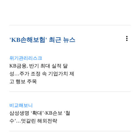
more_vert
'KB손해보험' 최근 뉴스
위기관리리스크
KB금융, 반기 최대 실적 달
성…주가 조정 속 기업가치 제
고 행보 주목
비교해보니
삼성생명 ‘확대’·KB손보 ‘철
수’…엇갈린 해외전략