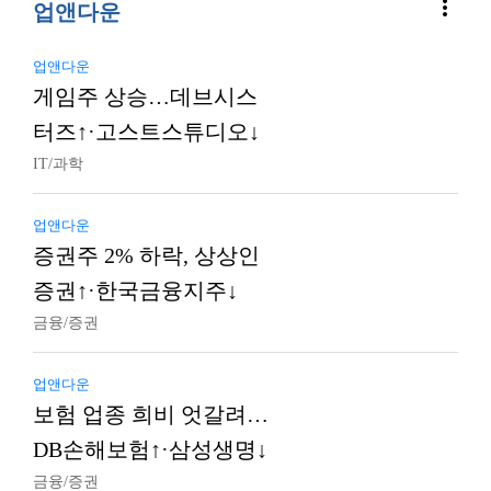
more_vert
업앤다운
업앤다운
게임주 상승…데브시스
터즈↑·고스트스튜디오↓
IT/과학
업앤다운
증권주 2% 하락, 상상인
증권↑·한국금융지주↓
금융/증권
업앤다운
보험 업종 희비 엇갈려…
DB손해보험↑·삼성생명↓
금융/증권