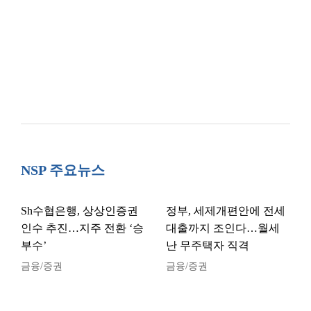
NSP 주요뉴스
Sh수협은행, 상상인증권
정부, 세제개편안에 전세
인수 추진…지주 전환 ‘승
대출까지 조인다…월세
부수’
난 무주택자 직격
금융/증권
금융/증권