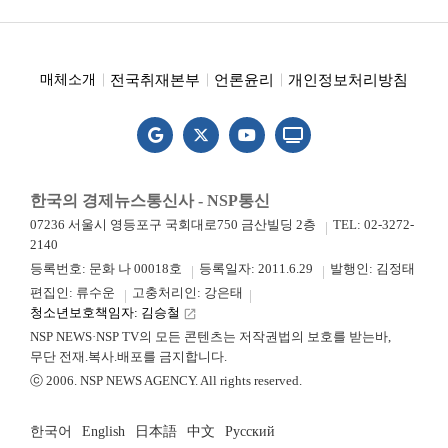
전국취재본부
언론윤리
개인정보처리방침
매체소개
한국의 경제뉴스통신사 - NSP통신
07236 서울시 영등포구 국회대로750 금산빌딩 2층
TEL: 02-3272-
2140
등록번호: 문화 나 00018호
등록일자: 2011.6.29
발행인: 김정태
편집인: 류수운
고충처리인: 강은태
청소년보호책임자: 김승철
launch
NSP NEWS·NSP TV의 모든 콘텐츠는 저작권법의 보호를 받는바,
무단 전재.복사.배포를 금지합니다.
ⓒ 2006. NSP NEWS AGENCY. All rights reserved.
한국어
English
日本語
中文
Русский