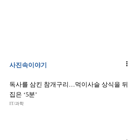
more_vert
사진속이야기
독사를 삼킨 참개구리…먹이사슬 상식을 뒤
집은 ‘5분’
IT/과학