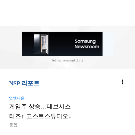
Advertisement
2 / 2
more_vert
NSP 리포트
업앤다운
게임주 상승…데브시스
터즈↑·고스트스튜디오↓
동향