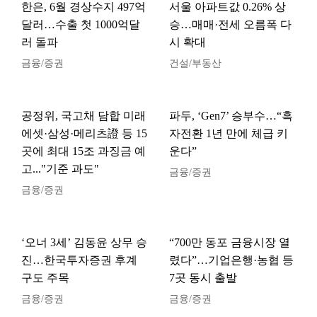
한은, 6월 경상수지 497억
서울 아파트값 0.26% 상
달러…수출 첫 1000억달
승…매매·전세 오름폭 다
러 돌파
시 확대
금융/증권
건설/부동산
공정위, 국고채 담합 미래
파두, ‘Gen7’ 승부수…“흑
에셋·삼성·메리츠證 등 15
자전환 1년 만에 체급 키
곳에 최대 15조 과징금 예
운다”
고..."기준 과도"
금융/증권
금융/증권
‘오너 3세’ 김동윤 상무 승
“700만 동포 금융시장 열
진…한국투자증권 후계
렸다”…기업은행·농협 등
구도 주목
7곳 동시 출발
금융/증권
금융/증권