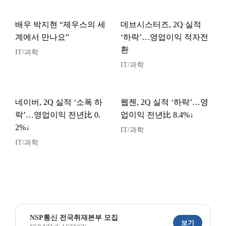
배우 박지현 “제우스의 세
데브시스터즈, 2Q 실적
계에서 만나요”
‘하락’…영업이익 적자전
환
IT/과학
IT/과학
네이버, 2Q 실적 ‘소폭 하
웹젠, 2Q 실적 ‘하락’…영
락’…영업이익 전년比 0.
업이익 전년比 8.4%↓
2%↓
IT/과학
IT/과학
NSP통신 전국취재본부 모집
보기