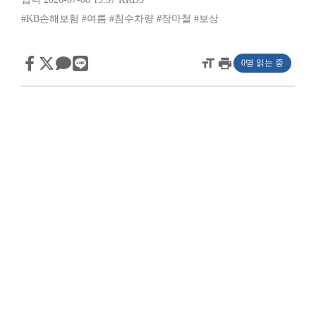
#KB손해보험
#여름
#침수차량
#장마철
#보상
format_size
print
0명 읽는 중