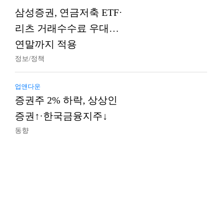
삼성증권, 연금저축 ETF·
리츠 거래수수료 우대…
연말까지 적용
정보/정책
업앤다운
증권주 2% 하락, 상상인
증권↑·한국금융지주↓
동향