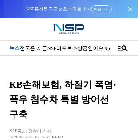
close
NSP통신을 구글 선호 매체로 추가
바로가기
manage_search
뉴스
전국은 지금
NSP리포트
소상공인
이슈
NSPTV
KB손해보험, 하절기 폭염·
폭우 침수차 특별 방어선
구축
NSP통신
,
정송이 기자
입력 2026-07-08 15:57
KRD3