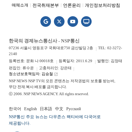
전국취재본부
언론윤리
개인정보처리방침
매체소개
한국의 경제뉴스통신사 - NSP통신
07236 서울시 영등포구 국회대로750 금산빌딩 2층
TEL: 02-3272-
2140
등록번호: 문화 나 00018호
등록일자: 2011.6.29
발행인: 김정태
편집인: 류수운
고충처리인: 강은태
청소년보호책임자: 김승철
launch
NSP NEWS·NSP TV의 모든 콘텐츠는 저작권법의 보호를 받는바,
무단 전재.복사.배포를 금지합니다.
ⓒ 2006. NSP NEWS AGENCY. All rights reserved.
한국어
English
日本語
中文
Русский
NSP통신 주요 뉴스는 다우존스 팩티바에 다국어로
제공됩니다.