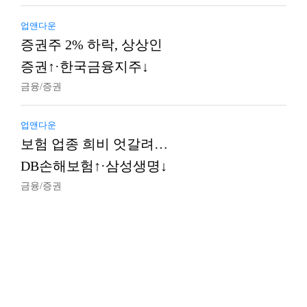
업앤다운
증권주 2% 하락, 상상인
증권↑·한국금융지주↓
금융/증권
업앤다운
보험 업종 희비 엇갈려…
DB손해보험↑·삼성생명↓
금융/증권