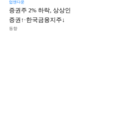
업앤다운
증권주 2% 하락, 상상인
증권↑·한국금융지주↓
동향