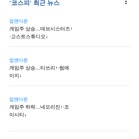
more_vert
'코스피' 최근 뉴스
업앤다운
게임주 상승…데브시스터즈↑
·고스트스튜디오↓
업앤다운
게임주 상승…티쓰리↑·썸에
이지↓
업앤다운
게임주 하락…네오리진↑·조
이시티↓