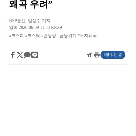
왜곡 우려”
NSP통신
,
임성수 기자
입력 2026-06-09 11:53
KRX9
#코스피
#코스닥
#변동성
#금융위기
#투자왜곡
format_size
print
0명 읽는 중