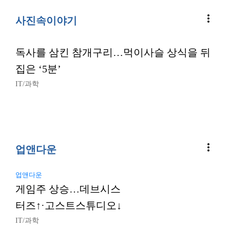
more_vert
사진속이야기
독사를 삼킨 참개구리…먹이사슬 상식을 뒤
집은 ‘5분’
IT/과학
more_vert
업앤다운
업앤다운
게임주 상승…데브시스
터즈↑·고스트스튜디오↓
IT/과학