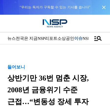
close
“우리는 독자가 구독할 수 있는 기사를 씁니다”
manage_search
뉴스
전국은 지금
NSP리포트
소상공인
이슈
NSPTV
들어보니
상반기만 36번 멈춘 시장,
2008년 금융위기 수준
근접…“변동성 장세 투자