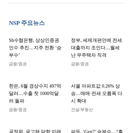
NSP 주요뉴스
Sh수협은행, 상상인증권
정부, 세제개편안에 전세
인수 추진…지주 전환 ‘승
대출까지 조인다…월세
부수’
난 무주택자 직격
금융/증권
금융/증권
한은, 6월 경상수지 497억
서울 아파트값 0.26% 상
달러…수출 첫 1000억달
승…매매·전세 오름폭 다
러 돌파
시 확대
금융/증권
건설/부동산
공정위, 국고채 담합 미래
파두, ‘Gen7’ 승부수…“흑