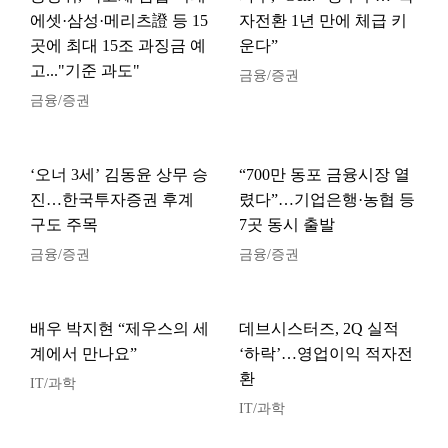
에셋·삼성·메리츠證 등 15
자전환 1년 만에 체급 키
곳에 최대 15조 과징금 예
운다”
고..."기준 과도"
금융/증권
금융/증권
‘오너 3세’ 김동윤 상무 승
“700만 동포 금융시장 열
진…한국투자증권 후계
렸다”…기업은행·농협 등
구도 주목
7곳 동시 출발
금융/증권
금융/증권
배우 박지현 “제우스의 세
데브시스터즈, 2Q 실적
계에서 만나요”
‘하락’…영업이익 적자전
환
IT/과학
IT/과학