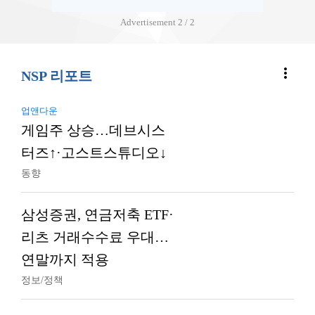
Advertisement
2 / 2
more_vert
NSP 리포트
업앤다운
게임주 상승…데브시스
터즈↑·고스트스튜디오↓
동향
삼성증권, 연금저축 ETF·
리츠 거래수수료 우대…
연말까지 적용
정보/정책