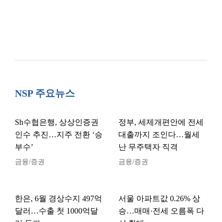
NSP 주요뉴스
Sh수협은행, 상상인증권
정부, 세제개편안에 전세
인수 추진…지주 전환 ‘승
대출까지 조인다…월세
부수’
난 무주택자 직격
금융/증권
금융/증권
한은, 6월 경상수지 497억
서울 아파트값 0.26% 상
달러…수출 첫 1000억달
승…매매·전세 오름폭 다