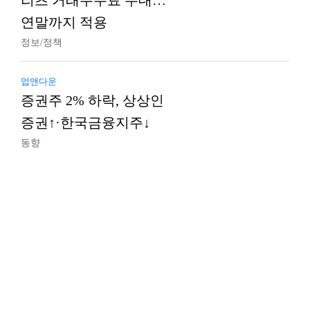
리츠 거래수수료 우대…
연말까지 적용
정보/정책
업앤다운
증권주 2% 하락, 상상인
증권↑·한국금융지주↓
동향