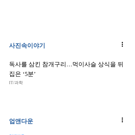
more_vert
사진속이야기
독사를 삼킨 참개구리…먹이사슬 상식을 뒤
집은 ‘5분’
IT/과학
more_vert
업앤다운