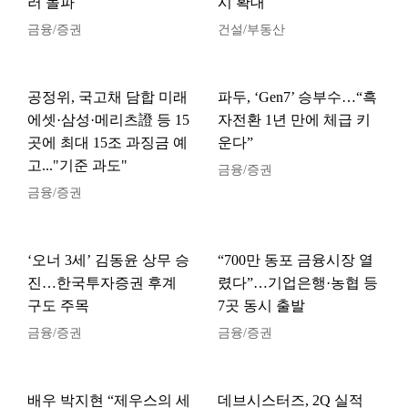
러 돌파
시 확대
금융/증권
건설/부동산
공정위, 국고채 담합 미래
파두, ‘Gen7’ 승부수…“흑
에셋·삼성·메리츠證 등 15
자전환 1년 만에 체급 키
곳에 최대 15조 과징금 예
운다”
고..."기준 과도"
금융/증권
금융/증권
‘오너 3세’ 김동윤 상무 승
“700만 동포 금융시장 열
진…한국투자증권 후계
렸다”…기업은행·농협 등
구도 주목
7곳 동시 출발
금융/증권
금융/증권
배우 박지현 “제우스의 세
데브시스터즈, 2Q 실적