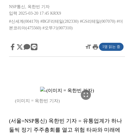
NSP통신
,
옥한빈 기자
입력 2025-03-20 17:45
KRX9
#신세계(004170)
#BGF리테일(282330)
#GS리테일(007070)
#더
본코리아(475560)
#오뚜기(007310)
format_size
print
1명 읽는 중
fullscreen
(이미지 = 옥한빈 기자)
(서울=NSP통신) 옥한빈 기자 = 유통업계가 하나
둘씩 정기 주주총회를 열고 위험 타파와 미래에