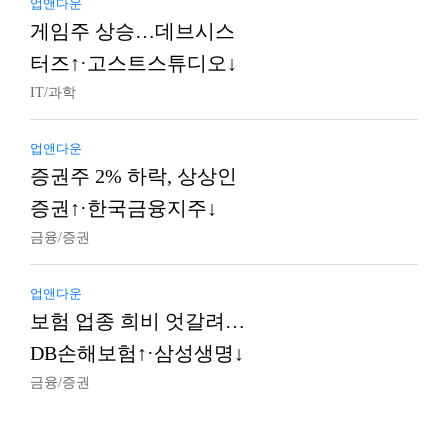
업앤다운
게임주 상승…데브시스
터즈↑·고스트스튜디오↓
IT/과학
업앤다운
증권주 2% 하락, 상상인
증권↑·한국금융지주↓
금융/증권
업앤다운
보험 업종 희비 엇갈려…
DB손해보험↑·삼성생명↓
금융/증권