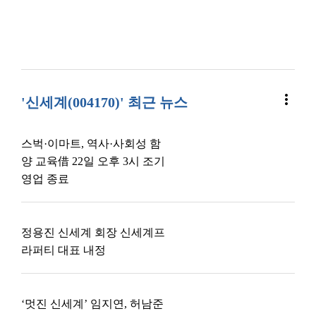
more_vert
'신세계(004170)' 최근 뉴스
스벅·이마트, 역사·사회성 함
양 교육借 22일 오후 3시 조기
영업 종료
정용진 신세계 회장 신세계프
라퍼티 대표 내정
‘멋진 신세계’ 임지연, 허남준