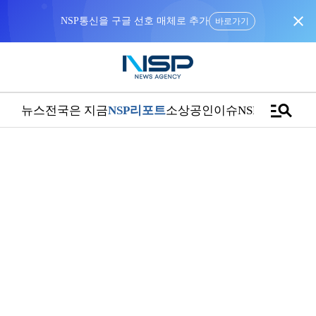
close
NSP통신을 구글 선호 매체로 추가
바로가기
manage_search
뉴스
전국은 지금
NSP리포트
소상공인
이슈
NSPTV