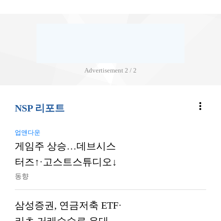
Advertisement
2 / 2
more_vert
NSP 리포트
업앤다운
게임주 상승…데브시스
터즈↑·고스트스튜디오↓
동향
삼성증권, 연금저축 ETF·