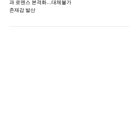
과 로맨스 본격화…대체불가
존재감 발산