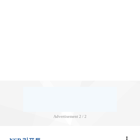
Advertisement
2 / 2
more_vert