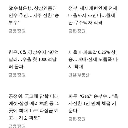
Sh수협은행, 상상인증권
정부, 세제개편안에 전세
인수 추진…지주 전환 ‘승
대출까지 조인다…월세
부수’
난 무주택자 직격
금융/증권
금융/증권
한은, 6월 경상수지 497억
서울 아파트값 0.26% 상
달러…수출 첫 1000억달
승…매매·전세 오름폭 다
러 돌파
시 확대
금융/증권
건설/부동산
공정위, 국고채 담합 미래
파두, ‘Gen7’ 승부수…“흑
에셋·삼성·메리츠證 등 15
자전환 1년 만에 체급 키
곳에 최대 15조 과징금 예
운다”
고..."기준 과도"
금융/증권
금융/증권