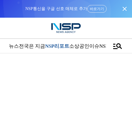
close
바로가기
manage_search
뉴스
전국은 지금
NSP리포트
소상공인
이슈
NSPTV