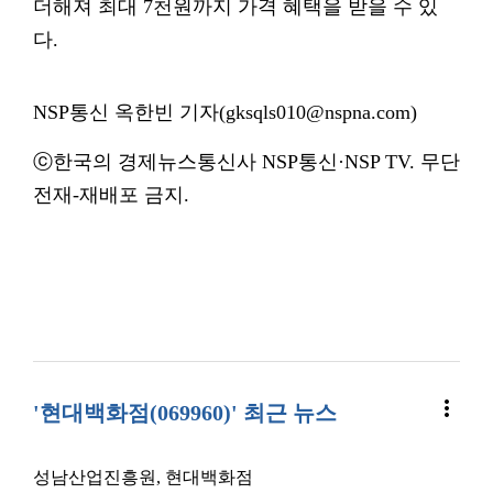
더해져 최대 7천원까지 가격 혜택을 받을 수 있
다.
NSP통신 옥한빈 기자(gksqls010@nspna.com)
ⓒ한국의 경제뉴스통신사 NSP통신·NSP TV. 무단
전재-재배포 금지.
more_vert
'현대백화점(069960)' 최근 뉴스
성남산업진흥원, 현대백화점