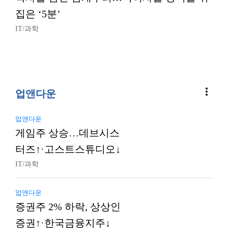
집은 ‘5분’
IT/과학
more_vert
업앤다운
업앤다운
게임주 상승…데브시스
터즈↑·고스트스튜디오↓
IT/과학
업앤다운
증권주 2% 하락, 상상인
증권↑·한국금융지주↓