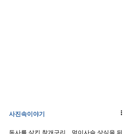
more_vert
사진속이야기
독사를 삼킨 참개구리…먹이사슬 상식을 뒤