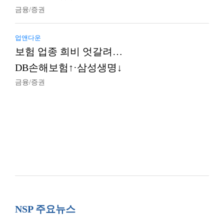
금융/증권
업앤다운
보험 업종 희비 엇갈려…
DB손해보험↑·삼성생명↓
금융/증권
NSP 주요뉴스