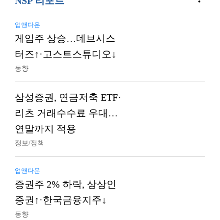
NSP 리포트
업앤다운
게임주 상승…데브시스
터즈↑·고스트스튜디오↓
동향
삼성증권, 연금저축 ETF·
리츠 거래수수료 우대…
연말까지 적용
정보/정책
업앤다운
증권주 2% 하락, 상상인
증권↑·한국금융지주↓
동향