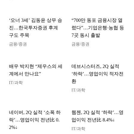
‘오너 3세’ 김동윤 상무 승
“700만 동포 금융시장 열
진…한국투자증권 후계
렸다”…기업은행·농협 등
구도 주목
7곳 동시 출발
금융/증권
금융/증권
배우 박지현 “제우스의 세
데브시스터즈, 2Q 실적
계에서 만나요”
‘하락’…영업이익 적자전
환
IT/과학
IT/과학
네이버, 2Q 실적 ‘소폭 하
웹젠, 2Q 실적 ‘하락’…영
락’…영업이익 전년比 0.
업이익 전년比 8.4%↓
2%↓
IT/과학