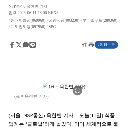
NSP통신
,
옥한빈 기자
입력 2025-06-11 18:06
KRX5
#현대백화점(069960)
#삼양식품(003230)
#롯데웰푸드(280360)
#CJ제일제당(097950)
#SPC
format_size
print
0명 읽는 중
fullscreen
(표 = 옥한빈 기자)
(서울=NSP통신) 옥한빈 기자 = 오늘(11일) 식품
업계는 ‘글로벌’하게 놀았다. 이미 세계적으로 불