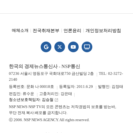
전국취재본부
언론윤리
개인정보처리방침
매체소개
한국의 경제뉴스통신사 - NSP통신
07236 서울시 영등포구 국회대로750 금산빌딩 2층
TEL: 02-3272-
2140
등록번호: 문화 나 00018호
등록일자: 2011.6.29
발행인: 김정태
편집인: 류수운
고충처리인: 강은태
청소년보호책임자: 김승철
launch
NSP NEWS·NSP TV의 모든 콘텐츠는 저작권법의 보호를 받는바,
무단 전재.복사.배포를 금지합니다.
ⓒ 2006. NSP NEWS AGENCY. All rights reserved.