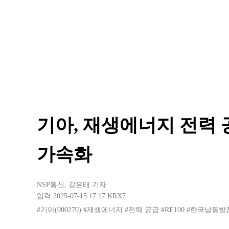
기아, 재생에너지 전력 공
가속화
NSP통신
,
강은태 기자
입력 2025-07-15 17:17
KRX7
#기아(000270)
#재생에너지
#전력 공급
#RE100
#한국남동발