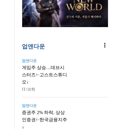
more_vert
업앤다운
업앤다운
게임주 상승…데브시
스터즈↑·고스트스튜디
오↓
IT/과학
업앤다운
증권주 2% 하락, 상상
인증권↑·한국금융지주
↓