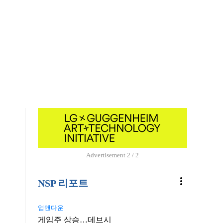
Advertisement
1 / 2
more_vert
NSP 리포트
업앤다운
게임주 상승…데브시