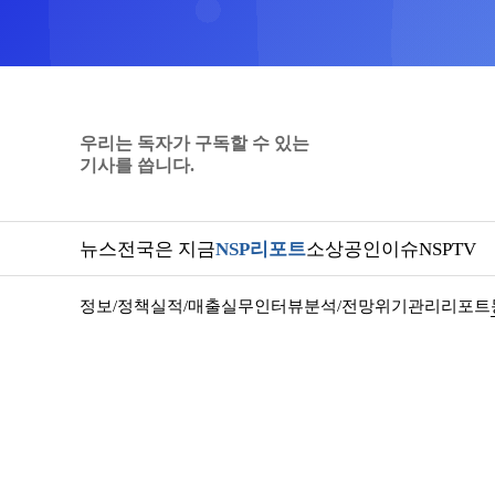
우리는 독자가 구독할 수 있는
기사를 씁니다.
뉴스
전국은 지금
NSP리포트
소상공인
이슈
NSPTV
정보/정책
실적/매출
실무인터뷰
분석/전망
위기관리
리포트