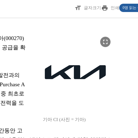
format_size
print
글자크기
인쇄
0명 읽는
000270)
fullscreen
 공급을 확
동발전과의
rchase A
장 중 최초로
 전력을 도
기아 CI (사진 = 기아)
기간동안 고