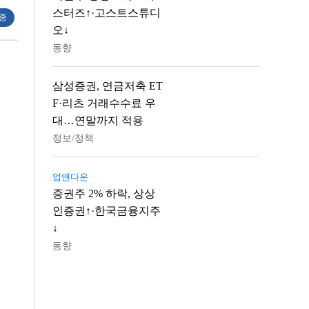
스터즈↑·고스트스튜디
 중
오↓
동향
삼성증권, 연금저축 ET
F·리츠 거래수수료 우
대…연말까지 적용
정보/정책
업앤다운
증권주 2% 하락, 상상
인증권↑·한국금융지주
↓
동향