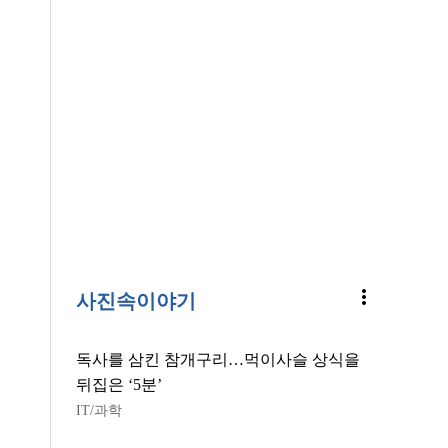
more_vert
사진속이야기
독사를 삼킨 참개구리…먹이사슬 상식을
뒤집은 ‘5분’
IT/과학