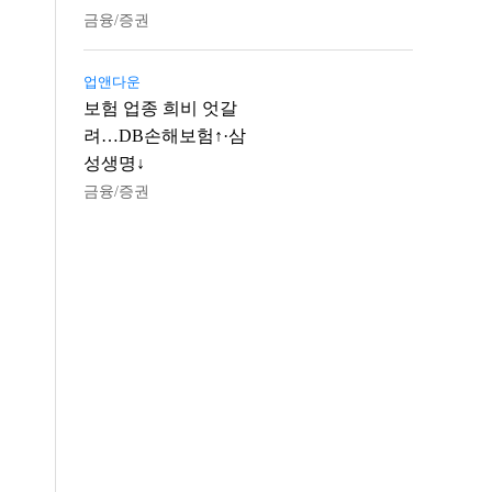
금융/증권
업앤다운
보험 업종 희비 엇갈
려…DB손해보험↑·삼
성생명↓
금융/증권