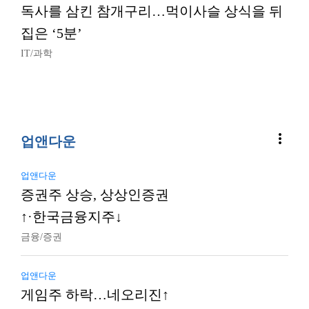
독사를 삼킨 참개구리…먹이사슬 상식을 뒤
집은 ‘5분’
IT/과학
more_vert
업앤다운
업앤다운
증권주 상승, 상상인증권
↑·한국금융지주↓
금융/증권
업앤다운
게임주 하락…네오리진↑