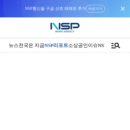
close
NSP통신을 구글 선호 매체로 추가
바로가기
manage_search
뉴스
전국은 지금
NSP리포트
소상공인
이슈
NSPTV