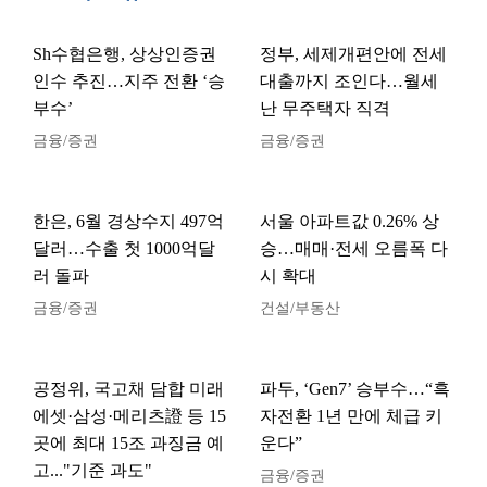
Sh수협은행, 상상인증권
정부, 세제개편안에 전세
인수 추진…지주 전환 ‘승
대출까지 조인다…월세
부수’
난 무주택자 직격
금융/증권
금융/증권
한은, 6월 경상수지 497억
서울 아파트값 0.26% 상
달러…수출 첫 1000억달
승…매매·전세 오름폭 다
러 돌파
시 확대
금융/증권
건설/부동산
공정위, 국고채 담합 미래
파두, ‘Gen7’ 승부수…“흑
에셋·삼성·메리츠證 등 15
자전환 1년 만에 체급 키
곳에 최대 15조 과징금 예
운다”
고..."기준 과도"
금융/증권