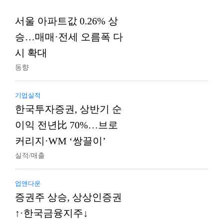
서울 아파트값 0.26% 상
승…매매·전세 오름폭 다
시 확대
동향
기업실적
한국투자증권, 상반기 순
이익 전년比 70%…브로
커리지·WM ‘쌍끌이’
실적/매출
업앤다운
증권주 상승, 상상인증권
↑·한국금융지주↓