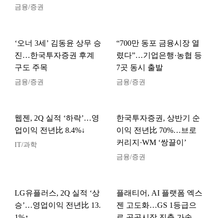
금융/증권
‘오너 3세’ 김동윤 상무 승
“700만 동포 금융시장 열
진…한국투자증권 후계
렸다”…기업은행·농협 등
구도 주목
7곳 동시 출발
금융/증권
금융/증권
웹젠, 2Q 실적 ‘하락’…영
한국투자증권, 상반기 순
업이익 전년比 8.4%↓
이익 전년比 70%…브로
커리지·WM ‘쌍끌이’
IT/과학
금융/증권
LG유플러스, 2Q 실적 ‘상
플래티어, AI 플랫폼 엑스
승’…영업이익 전년比 13.
젠 고도화…GS 1등급으
1%↑
로 공공시장 진출 가속