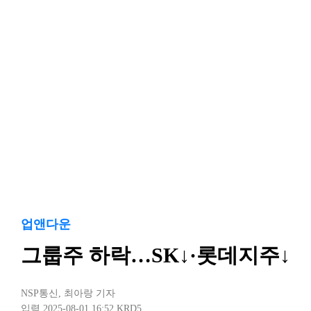
업앤다운
그룹주 하락…SK↓·롯데지주↓
NSP통신
,
최아랑 기자
입력 2025-08-01 16:52
KRD5