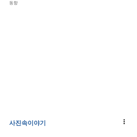
동향
more_vert
사진속이야기