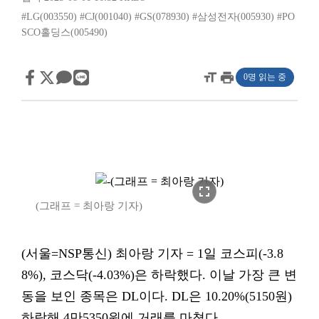
#LG(003550)
#CJ(001040)
#GS(078930)
#삼성전자(005930)
#PO
SCO홀딩스(005490)
format_size
print
0명 읽는 중
fullscreen
(그래프 = 최아랑 기자)
(서울=NSP통신) 최아랑 기자 = 1일 코스피(-3.8
8%), 코스닥(-4.03%)은 하락했다. 이날 가장 큰 변
동을 보인 종목은 DL이다. DL은 10.20%(5150원)
하락해 4만5350원에 거래를 마쳤다.