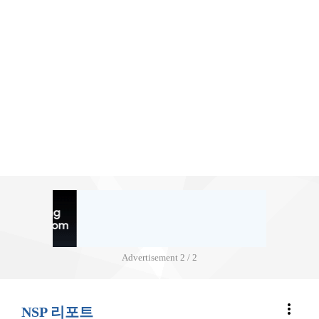
Advertisement
2 / 2
more_vert
NSP 리포트