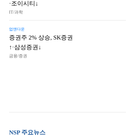
·조이시티↓
IT/과학
업앤다운
증권주 2% 상승, SK증권
↑·삼성증권↓
금융/증권
NSP 주요뉴스