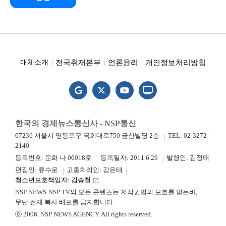
전국취재본부
언론윤리
개인정보처리방침
매체소개
한국의 경제뉴스통신사 - NSP통신
07236 서울시 영등포구 국회대로750 금산빌딩 2층
TEL: 02-3272-
2140
등록번호: 문화 나 00018호
등록일자: 2011.6.29
발행인: 김정태
편집인: 류수운
고충처리인: 강은태
청소년보호책임자: 김승철
launch
NSP NEWS·NSP TV의 모든 콘텐츠는 저작권법의 보호를 받는바,
무단 전재.복사.배포를 금지합니다.
ⓒ 2006. NSP NEWS AGENCY. All rights reserved.