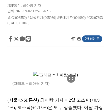
NSP통신
,
최아랑 기자
입력 2025-09-02 17:57
KRX5
#LG(003550)
#삼성전자(005930)
#롯데지주(004990)
#GS(07893
0)
#CJ(001040)
format_size
print
0명 읽는 중
fullscreen
(그래프 = 최아랑 기자)
(서울=NSP통신) 최아랑 기자 = 2일 코스피(+0.9
4%), 코스닥(+1.15%)은 모두 상승했다. 이날 가장