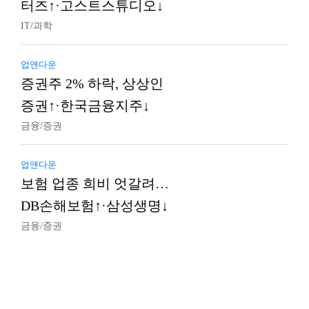
터즈↑·고스트스튜디오↓
IT/과학
업앤다운
증권주 2% 하락, 상상인
증권↑·한국금융지주↓
금융/증권
업앤다운
보험 업종 희비 엇갈려…
DB손해보험↑·삼성생명↓
금융/증권