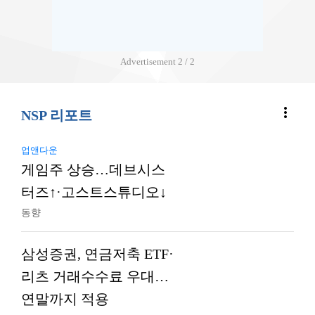
Advertisement
2 / 2
more_vert
NSP 리포트
업앤다운
게임주 상승…데브시스
터즈↑·고스트스튜디오↓
동향
삼성증권, 연금저축 ETF·
리츠 거래수수료 우대…
연말까지 적용