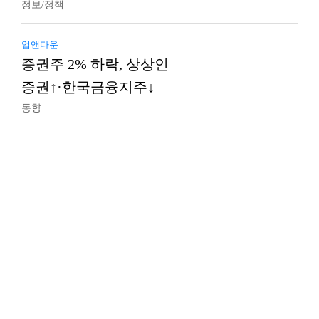
정보/정책
업앤다운
증권주 2% 하락, 상상인
증권↑·한국금융지주↓
동향