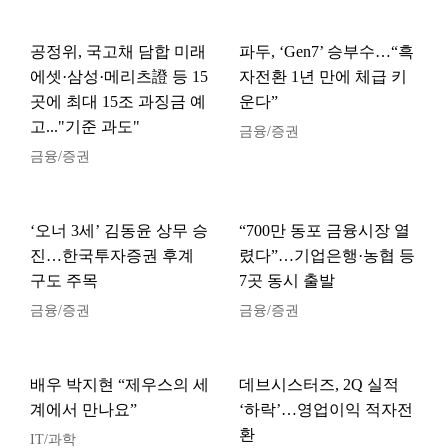
공정위, 국고채 담합 미래
파두, ‘Gen7’ 승부수…“흑
에셋·삼성·메리츠證 등 15
자전환 1년 만에 체급 키
곳에 최대 15조 과징금 예
운다”
고..."기준 과도"
금융/증권
금융/증권
‘오너 3세’ 김동윤 상무 승
“700만 동포 금융시장 열
진…한국투자증권 후계
렸다”…기업은행·농협 등
구도 주목
7곳 동시 출발
금융/증권
금융/증권
배우 박지현 “제우스의 세
데브시스터즈, 2Q 실적
계에서 만나요”
‘하락’…영업이익 적자전
환
IT/과학