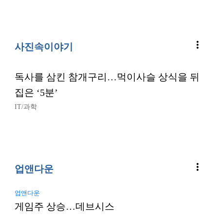
more_vert
사진속이야기
독사를 삼킨 참개구리…먹이사슬 상식을 뒤
집은 ‘5분’
IT/과학
more_vert
업앤다운
업앤다운
게임주 상승…데브시스