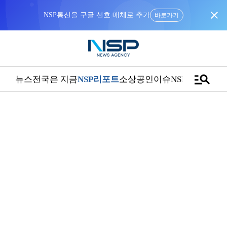
close
NSP통신을 구글 선호 매체로 추가
바로가기
manage_search
뉴스
전국은 지금
NSP리포트
소상공인
이슈
NSPTV