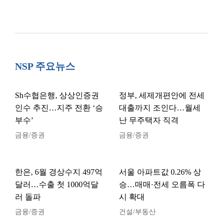
NSP 주요뉴스
Sh수협은행, 상상인증권
정부, 세제개편안에 전세
인수 추진…지주 전환 ‘승
대출까지 조인다…월세
부수’
난 무주택자 직격
금융/증권
금융/증권
한은, 6월 경상수지 497억
서울 아파트값 0.26% 상
달러…수출 첫 1000억달
승…매매·전세 오름폭 다
러 돌파
시 확대
금융/증권
건설/부동산