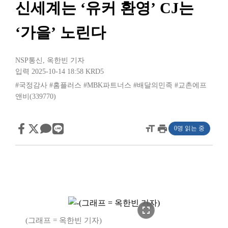
신세계는 ‘유커 환영’ CJ는
‘가을’ 노린다
NSP통신
,
옥한빈 기자
입력 2025-10-14 18:58
KRD5
#국정감사
#홈플러스
#MBK파트너스
#배달의민족
#교촌에프
앤비(339770)
format_size
print
0명 읽는 중
fullscreen
(그래프 = 옥한빈 기자)