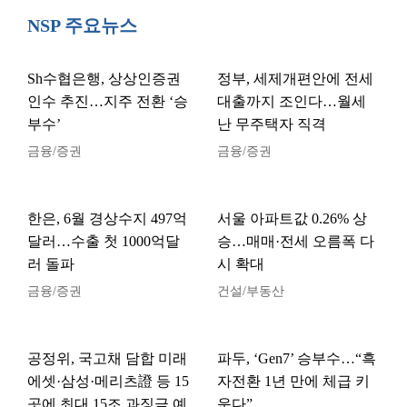
NSP 주요뉴스
Sh수협은행, 상상인증권
정부, 세제개편안에 전세
인수 추진…지주 전환 ‘승
대출까지 조인다…월세
부수’
난 무주택자 직격
금융/증권
금융/증권
한은, 6월 경상수지 497억
서울 아파트값 0.26% 상
달러…수출 첫 1000억달
승…매매·전세 오름폭 다
러 돌파
시 확대
금융/증권
건설/부동산
공정위, 국고채 담합 미래
파두, ‘Gen7’ 승부수…“흑
에셋·삼성·메리츠證 등 15
자전환 1년 만에 체급 키
곳에 최대 15조 과징금 예
운다”