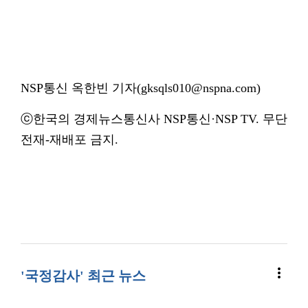
NSP통신 옥한빈 기자(gksqls010@nspna.com)
ⓒ한국의 경제뉴스통신사 NSP통신·NSP TV. 무단
전재-재배포 금지.
more_vert
'국정감사' 최근 뉴스