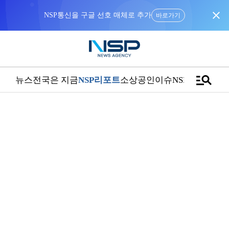
close
NSP통신을 구글 선호 매체로 추가
바로가기
manage_search
뉴스
전국은 지금
NSP리포트
소상공인
이슈
NSPTV