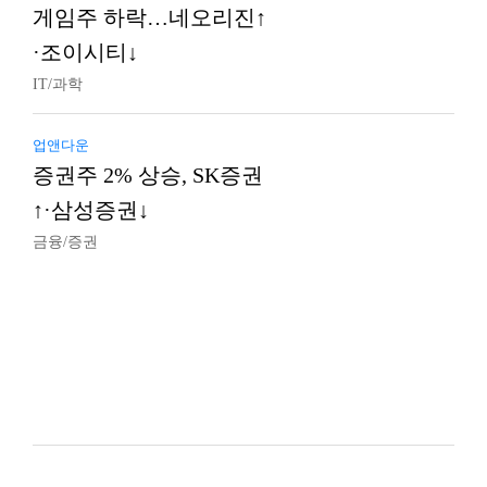
게임주 하락…네오리진↑
·조이시티↓
IT/과학
업앤다운
증권주 2% 상승, SK증권
↑·삼성증권↓
금융/증권