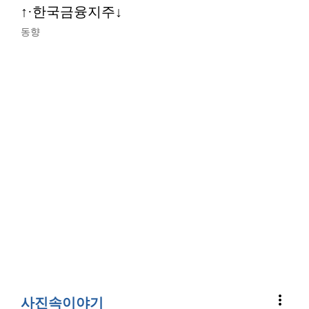
↑·한국금융지주↓
동향
more_vert
사진속이야기