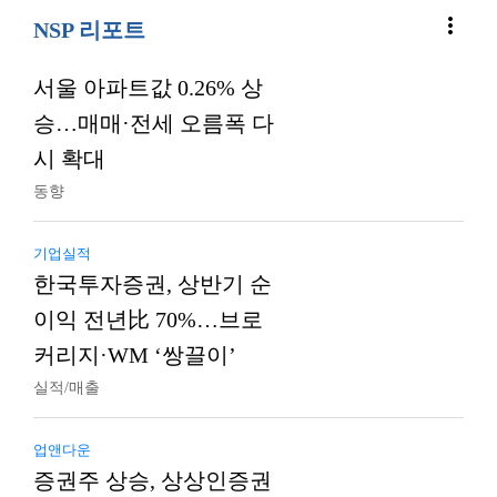
more_vert
NSP 리포트
서울 아파트값 0.26% 상
승…매매·전세 오름폭 다
시 확대
동향
기업실적
한국투자증권, 상반기 순
이익 전년比 70%…브로
커리지·WM ‘쌍끌이’
실적/매출
업앤다운
증권주 상승, 상상인증권