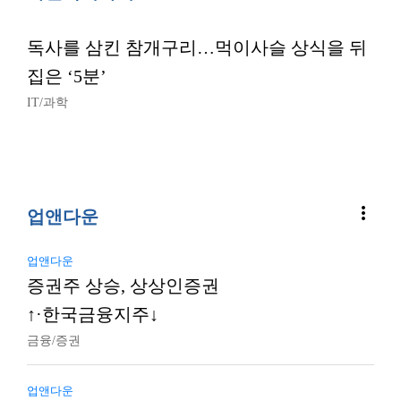
독사를 삼킨 참개구리…먹이사슬 상식을 뒤
집은 ‘5분’
IT/과학
more_vert
업앤다운
업앤다운
증권주 상승, 상상인증권
↑·한국금융지주↓
금융/증권
업앤다운