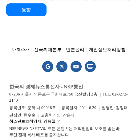
동향
전국취재본부
언론윤리
개인정보처리방침
매체소개
한국의 경제뉴스통신사 - NSP통신
07236 서울시 영등포구 국회대로750 금산빌딩 2층
TEL: 02-3272-
2140
등록번호: 문화 나 00018호
등록일자: 2011.6.29
발행인: 김정태
편집인: 류수운
고충처리인: 강은태
청소년보호책임자: 김승철
launch
NSP NEWS·NSP TV의 모든 콘텐츠는 저작권법의 보호를 받는바,
무단 전재.복사.배포를 금지합니다.