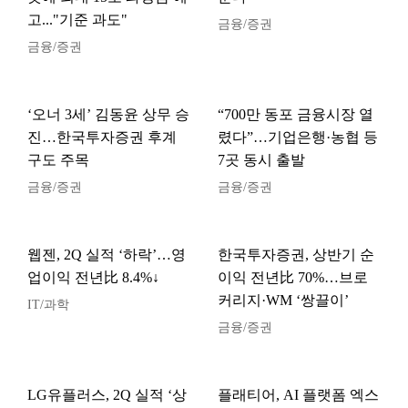
고..."기준 과도"
금융/증권
금융/증권
‘오너 3세’ 김동윤 상무 승
“700만 동포 금융시장 열
진…한국투자증권 후계
렸다”…기업은행·농협 등
구도 주목
7곳 동시 출발
금융/증권
금융/증권
웹젠, 2Q 실적 ‘하락’…영
한국투자증권, 상반기 순
업이익 전년比 8.4%↓
이익 전년比 70%…브로
커리지·WM ‘쌍끌이’
IT/과학
금융/증권
LG유플러스, 2Q 실적 ‘상
플래티어, AI 플랫폼 엑스