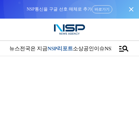
close
NSP통신을 구글 선호 매체로 추가
바로가기
manage_search
뉴스
전국은 지금
NSP리포트
소상공인
이슈
NSPTV