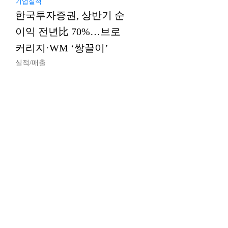
기업실적
한국투자증권, 상반기 순
이익 전년比 70%…브로
커리지·WM ‘쌍끌이’
실적/매출