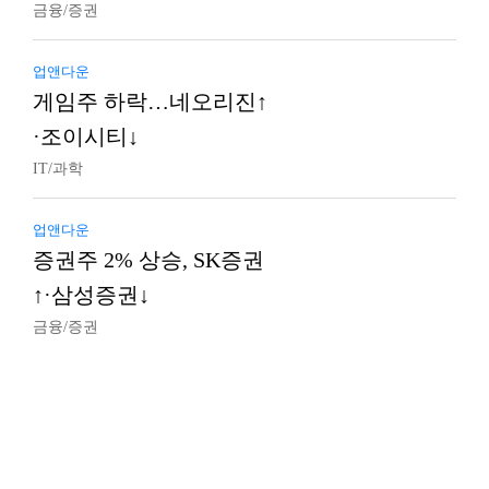
금융/증권
업앤다운
게임주 하락…네오리진↑
·조이시티↓
IT/과학
업앤다운
증권주 2% 상승, SK증권
↑·삼성증권↓
금융/증권