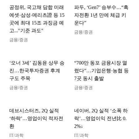
공정위, 국고채 담합 미래
파두, ‘Gen7’ 승부수…“흑
에셋·삼성·메리츠證 등 15
자전환 1년 만에 체급 키
곳에 최대 15조 과징금 예
운다”
고..."기준 과도"
금융/증권
금융/증권
‘오너 3세’ 김동윤 상무 승
“700만 동포 금융시장 열
진…한국투자증권 후계
렸다”…기업은행·농협 등
구도 주목
7곳 동시 출발
금융/증권
금융/증권
데브시스터즈, 2Q 실적
네이버, 2Q 실적 ‘소폭 하
‘하락’…영업이익 적자전
락’…영업이익 전년比 0.
환
2%↓
IT/과학
IT/과학