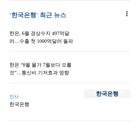
more_vert
'한국은행' 최근 뉴스
한은, 6월 경상수지 497억달
러…수출 첫 1000억달러 돌파
한은 “8월 물가 7월보다 오를
것”…통신비 기저효과 영향
한국은행
인사
한국은행