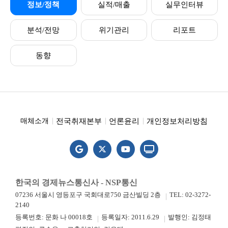
정보/정책
실적/매출
실무인터뷰
분석/전망
위기관리
리포트
동향
전국취재본부
언론윤리
개인정보처리방침
매체소개
한국의 경제뉴스통신사 - NSP통신
07236 서울시 영등포구 국회대로750 금산빌딩 2층
TEL: 02-3272-
2140
등록번호: 문화 나 00018호
등록일자: 2011.6.29
발행인: 김정태