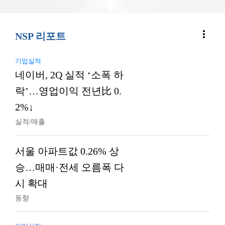
more_vert
NSP 리포트
기업실적
네이버, 2Q 실적 ‘소폭 하
락’…영업이익 전년比 0.
2%↓
실적/매출
서울 아파트값 0.26% 상
승…매매·전세 오름폭 다
시 확대
동향