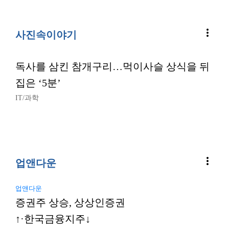
more_vert
사진속이야기
독사를 삼킨 참개구리…먹이사슬 상식을 뒤
집은 ‘5분’
IT/과학
more_vert
업앤다운
업앤다운
증권주 상승, 상상인증권
↑·한국금융지주↓