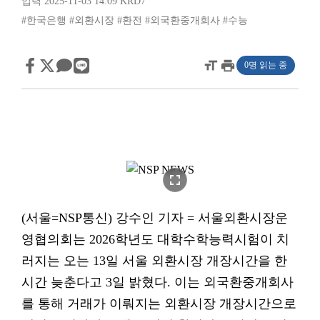
입력 2025-11-03 14:09
KRD7
#한국은행
#외환시장
#환전
#외국환중개회사
#수능
format_size
print
0명 읽는 중
fullscreen
(서울=NSP통신) 강수인 기자 = 서울외환시장운
영협의회는 2026학년도 대학수학능력시험이 치
러지는 오는 13일 서울 외환시장 개장시간을 한
시간 늦춘다고 3일 밝혔다. 이는 외국환중개회사
를 통해 거래가 이뤄지는 외환시장 개장시간으로