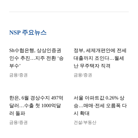
NSP 주요뉴스
Sh수협은행, 상상인증권
정부, 세제개편안에 전세
인수 추진…지주 전환 ‘승
대출까지 조인다…월세
부수’
난 무주택자 직격
금융/증권
금융/증권
한은, 6월 경상수지 497억
서울 아파트값 0.26% 상
달러…수출 첫 1000억달
승…매매·전세 오름폭 다
러 돌파
시 확대
금융/증권
건설/부동산