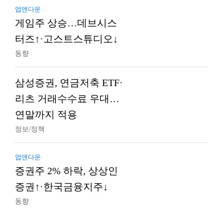
업앤다운
게임주 상승…데브시스
터즈↑·고스트스튜디오↓
동향
삼성증권, 연금저축 ETF·
리츠 거래수수료 우대…
연말까지 적용
정보/정책
업앤다운
증권주 2% 하락, 상상인
증권↑·한국금융지주↓
동향