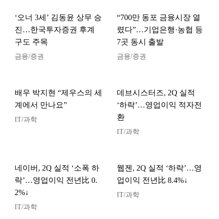
‘오너 3세’ 김동윤 상무 승
“700만 동포 금융시장 열
진…한국투자증권 후계
렸다”…기업은행·농협 등
구도 주목
7곳 동시 출발
금융/증권
금융/증권
배우 박지현 “제우스의 세
데브시스터즈, 2Q 실적
계에서 만나요”
‘하락’…영업이익 적자전
환
IT/과학
IT/과학
네이버, 2Q 실적 ‘소폭 하
웹젠, 2Q 실적 ‘하락’…영
락’…영업이익 전년比 0.
업이익 전년比 8.4%↓
2%↓
IT/과학
IT/과학