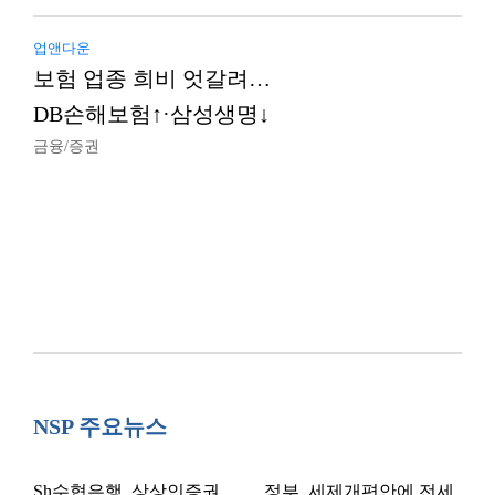
업앤다운
보험 업종 희비 엇갈려…
DB손해보험↑·삼성생명↓
금융/증권
NSP 주요뉴스
Sh수협은행, 상상인증권
정부, 세제개편안에 전세