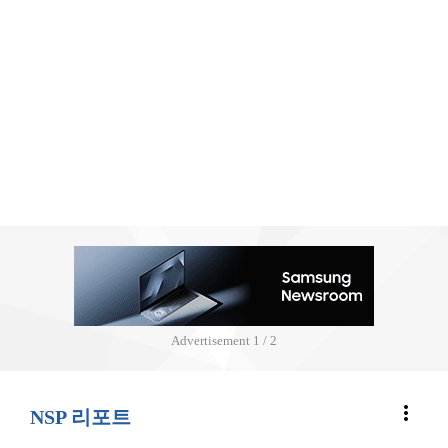
Advertisement
2 / 2
more_vert
NSP 리포트