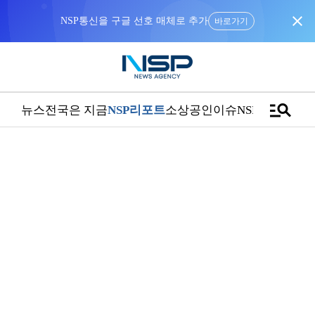
close
NSP통신을 구글 선호 매체로 추가
바로가기
manage_search
뉴스
전국은 지금
NSP리포트
소상공인
이슈
NSPTV