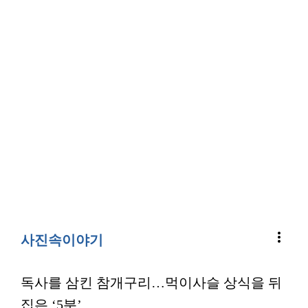
more_vert
사진속이야기
독사를 삼킨 참개구리…먹이사슬 상식을 뒤
집은 ‘5분’