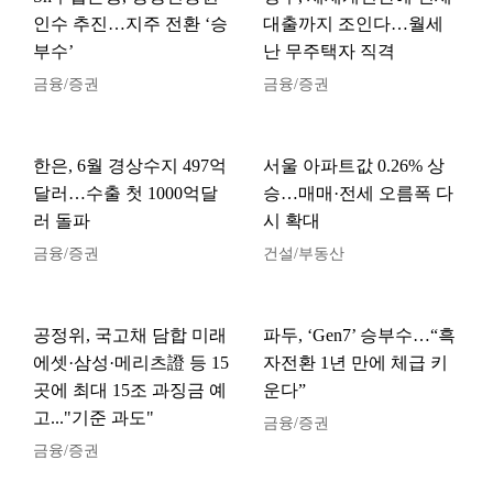
인수 추진…지주 전환 ‘승
대출까지 조인다…월세
부수’
난 무주택자 직격
금융/증권
금융/증권
한은, 6월 경상수지 497억
서울 아파트값 0.26% 상
달러…수출 첫 1000억달
승…매매·전세 오름폭 다
러 돌파
시 확대
금융/증권
건설/부동산
공정위, 국고채 담합 미래
파두, ‘Gen7’ 승부수…“흑
에셋·삼성·메리츠證 등 15
자전환 1년 만에 체급 키
곳에 최대 15조 과징금 예
운다”
고..."기준 과도"
금융/증권
금융/증권