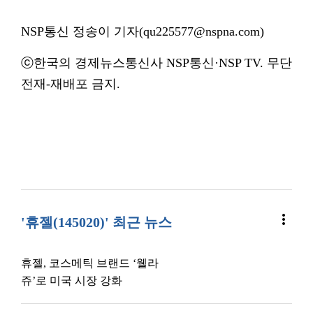
NSP통신 정송이 기자(qu225577@nspna.com)
ⓒ한국의 경제뉴스통신사 NSP통신·NSP TV. 무단
전재-재배포 금지.
more_vert
'휴젤(145020)' 최근 뉴스
휴젤, 코스메틱 브랜드 ‘웰라
쥬’로 미국 시장 강화