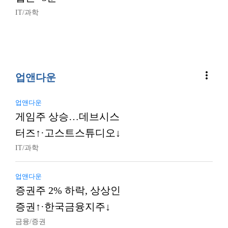
IT/과학
more_vert
업앤다운
업앤다운
게임주 상승…데브시스
터즈↑·고스트스튜디오↓
IT/과학
업앤다운
증권주 2% 하락, 상상인
증권↑·한국금융지주↓
금융/증권