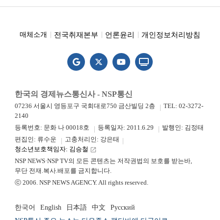
전국취재본부
언론윤리
개인정보처리방침
매체소개
한국의 경제뉴스통신사 - NSP통신
07236 서울시 영등포구 국회대로750 금산빌딩 2층
TEL: 02-3272-
2140
등록번호: 문화 나 00018호
등록일자: 2011.6.29
발행인: 김정태
편집인: 류수운
고충처리인: 강은태
청소년보호책임자: 김승철
launch
NSP NEWS·NSP TV의 모든 콘텐츠는 저작권법의 보호를 받는바,
무단 전재.복사.배포를 금지합니다.
ⓒ 2006. NSP NEWS AGENCY. All rights reserved.
한국어
English
日本語
中文
Русский