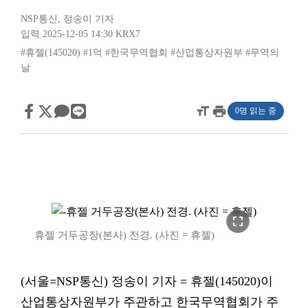
NSP통신
,
정송이 기자
입력 2025-12-05 14:30
KRX7
#휴젤(145020)
#1억
#한국무역협회
#산업통상자원부
#무역의
날
format_size
print
0명 읽는 중
fullscreen
휴젤 거두공장(본사) 전경. (사진 = 휴젤)
(서울=NSP통신) 정송이 기자 = 휴젤(145020)이
산업통상자원부가 주관하고 한국무역협회가 주