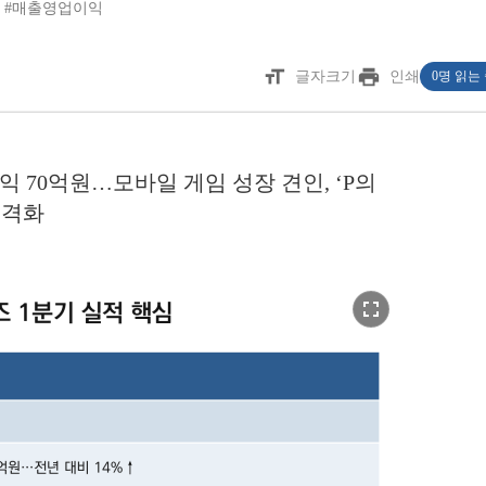
#매출영업이익
format_size
print
글자크기
인쇄
0명 읽는
이익 70억원…모바일 게임 성장 견인, ‘P의
본격화
fullscreen