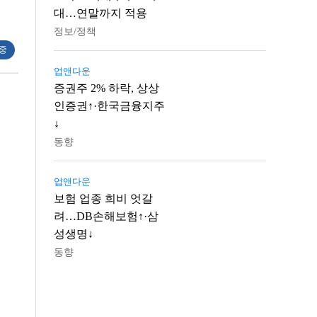
대…연말까지 적용
정보/정책
 중
업앤다운
증권주 2% 하락, 상상
인증권↑·한국금융지주
↓
동향
업앤다운
보험 업종 희비 엇갈
려…DB손해보험↑·삼
성생명↓
동향