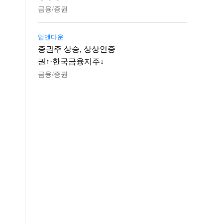
금융/증권
업앤다운
증권주 상승, 상상인증
권↑·한국금융지주↓
금융/증권