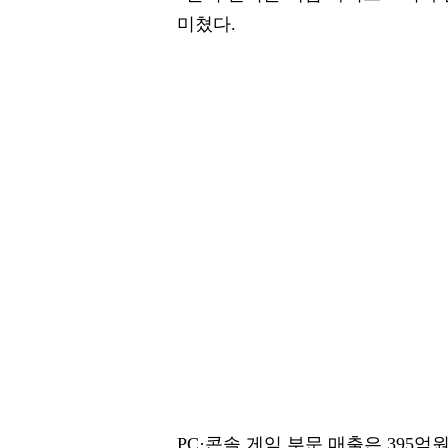
미쳤다.
PC·콘솔 게임 부문 매출은 395억원