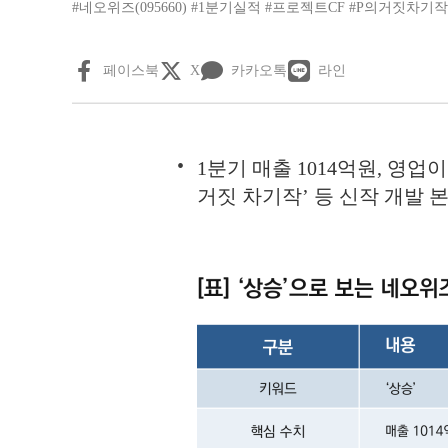
#네오위즈(095660)
#1분기실적
#프로젝트CF
#P의거짓차기작
페이스북
X
카카오톡
라인
1분기 매출 1014억원, 영업
거짓 차기작’ 등 신작 개발 