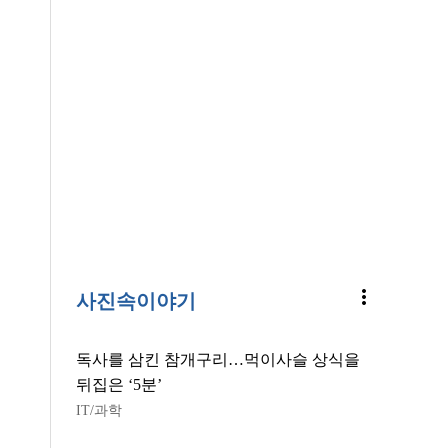
more_vert
사진속이야기
독사를 삼킨 참개구리…먹이사슬 상식을
뒤집은 ‘5분’
IT/과학