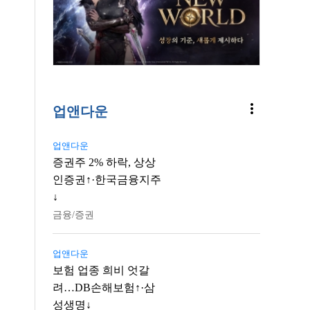
more_vert
업앤다운
업앤다운
증권주 2% 하락, 상상
인증권↑·한국금융지주
↓
금융/증권
업앤다운
보험 업종 희비 엇갈
려…DB손해보험↑·삼
성생명↓