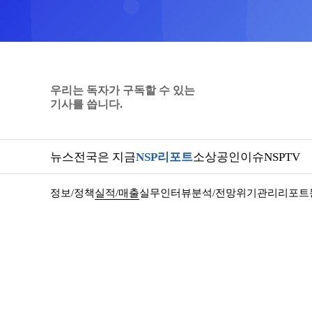
우리는 독자가 구독할 수 있는
기사를 씁니다.
뉴스
전국은 지금
NSP리포트
소상공인
이슈
NSPTV
정보/정책
실적/매출
실무인터뷰
분석/전망
위기관리
리포트