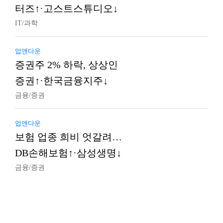
터즈↑·고스트스튜디오↓
IT/과학
업앤다운
증권주 2% 하락, 상상인
증권↑·한국금융지주↓
금융/증권
업앤다운
보험 업종 희비 엇갈려…
DB손해보험↑·삼성생명↓
금융/증권