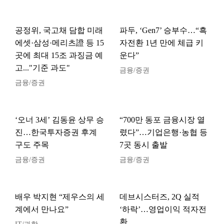
공정위, 국고채 담합 미래
파두, ‘Gen7’ 승부수…“흑
에셋·삼성·메리츠證 등 15
자전환 1년 만에 체급 키
곳에 최대 15조 과징금 예
운다”
고..."기준 과도"
금융/증권
금융/증권
‘오너 3세’ 김동윤 상무 승
“700만 동포 금융시장 열
진…한국투자증권 후계
렸다”…기업은행·농협 등
구도 주목
7곳 동시 출발
금융/증권
금융/증권
배우 박지현 “제우스의 세
데브시스터즈, 2Q 실적
계에서 만나요”
‘하락’…영업이익 적자전
환