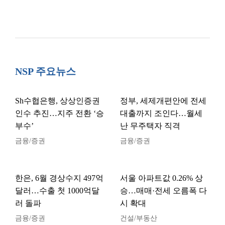
NSP 주요뉴스
Sh수협은행, 상상인증권
정부, 세제개편안에 전세
인수 추진…지주 전환 ‘승
대출까지 조인다…월세
부수’
난 무주택자 직격
금융/증권
금융/증권
한은, 6월 경상수지 497억
서울 아파트값 0.26% 상
달러…수출 첫 1000억달
승…매매·전세 오름폭 다
러 돌파
시 확대
금융/증권
건설/부동산