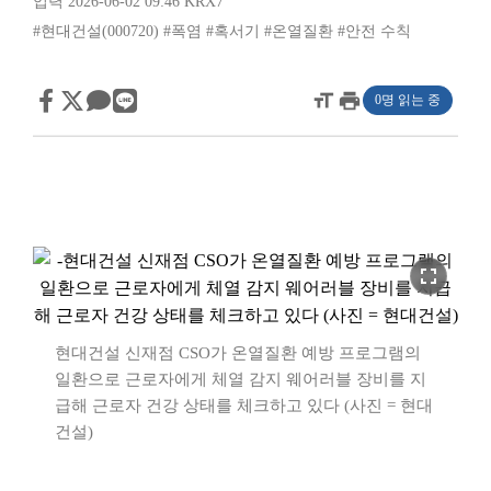
입력 2026-06-02 09:46
KRX7
#현대건설(000720)
#폭염
#혹서기
#온열질환
#안전 수칙
format_size
print
0명 읽는 중
fullscreen
현대건설 신재점 CSO가 온열질환 예방 프로그램의
일환으로 근로자에게 체열 감지 웨어러블 장비를 지
급해 근로자 건강 상태를 체크하고 있다 (사진 = 현대
건설)