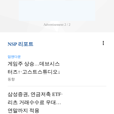
Advertisement
2 / 2
more_vert
NSP 리포트
업앤다운
게임주 상승…데브시스
터즈↑·고스트스튜디오↓
동향
삼성증권, 연금저축 ETF·
리츠 거래수수료 우대…
연말까지 적용