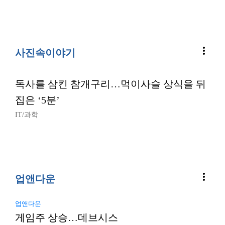
more_vert
사진속이야기
독사를 삼킨 참개구리…먹이사슬 상식을 뒤
집은 ‘5분’
IT/과학
more_vert
업앤다운
업앤다운
게임주 상승…데브시스