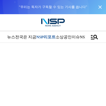
close
“우리는 독자가 구독할 수 있는 기사를 씁니다”
manage_search
뉴스
전국은 지금
NSP리포트
소상공인
이슈
NSPTV