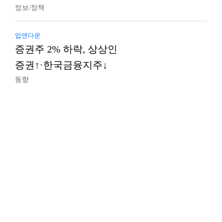
정보/정책
업앤다운
증권주 2% 하락, 상상인
증권↑·한국금융지주↓
동향