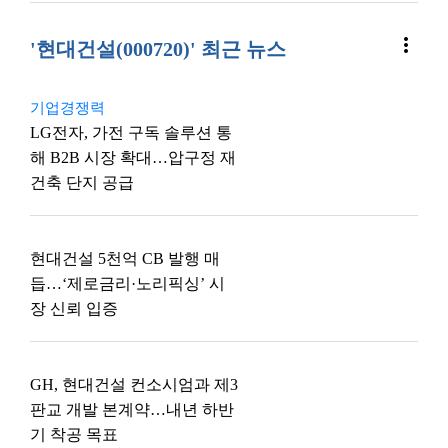
more_vert
'현대건설(000720)' 최근 뉴스
기업경쟁력
LG전자, 가전 구독 솔루션 통
해 B2B 시장 확대…압구정 재
건축 단지 공급
현대건설 5천억 CB 발행 매
듭…‘제로금리·노리픽싱’ 시
장 신뢰 입증
GH, 현대건설 컨소시엄과 제3
판교 개발 본계약…내년 하반
기 착공 목표