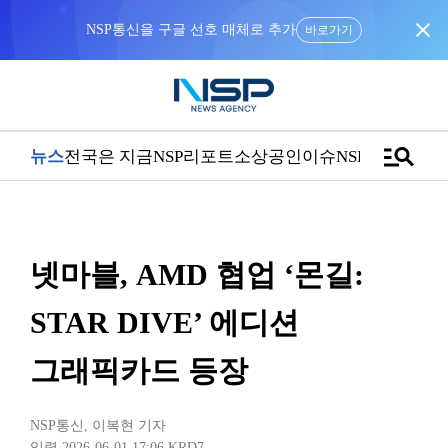
close
NSP통신을 구글 선호 매체로 추가
바로가기
manage_search
뉴스
전국은 지금
NSP리포트
소상공인
이슈
NSPTV
넷마블, AMD 협업 ‘몬길:
STAR DIVE’ 에디션
그래픽카드 등장
NSP통신
,
이복현 기자
입력 2026-06-01 17:06
KRD7