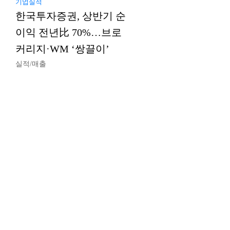
기업실적
한국투자증권, 상반기 순
이익 전년比 70%…브로
커리지·WM ‘쌍끌이’
실적/매출