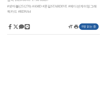
#넷마블(251270)
#AMD
#몬길STARDIVE
#에디션게이밍그래
픽카드
#RDNA4
format_size
print
0명 읽는 중