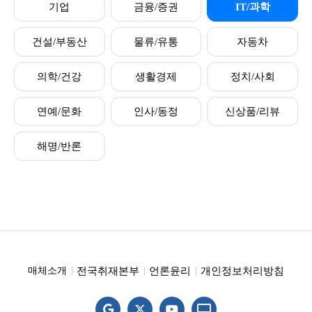
기업
금융/증권
IT/과학
건설/부동산
물류/유통
자동차
의학/건강
생활경제
정치/사회
연예/문화
인사/동정
신상품/리뷰
해명/반론
전국취재본부
언론윤리
개인정보처리방침
매체소개