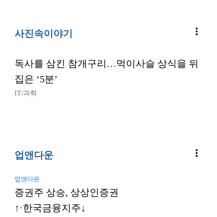
more_vert
사진속이야기
독사를 삼킨 참개구리…먹이사슬 상식을 뒤
집은 ‘5분’
IT/과학
more_vert
업앤다운
업앤다운
증권주 상승, 상상인증권
↑·한국금융지주↓