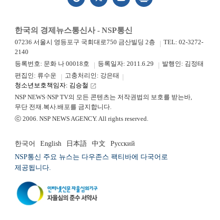
한국의 경제뉴스통신사 - NSP통신
07236 서울시 영등포구 국회대로750 금산빌딩 2층
TEL: 02-3272-
2140
등록번호: 문화 나 00018호
등록일자: 2011.6.29
발행인: 김정태
편집인: 류수운
고충처리인: 강은태
청소년보호책임자: 김승철
launch
NSP NEWS·NSP TV의 모든 콘텐츠는 저작권법의 보호를 받는바,
무단 전재.복사.배포를 금지합니다.
ⓒ 2006. NSP NEWS AGENCY. All rights reserved.
한국어
English
日本語
中文
Русский
NSP통신 주요 뉴스는 다우존스 팩티바에 다국어로
제공됩니다.