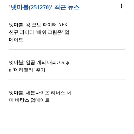
more_vert
'넷마블(251270)' 최근 뉴스
넷마블, 킹 오브 파이터 AFK
신규 파이터 ‘애쉬 크림존’ 업
데이트
넷마블, 일곱 개의 대죄: Origi
n ‘데리엘리’ 추가
넷마블, 세븐나이츠 리버스 서
머 바캉스 업데이트