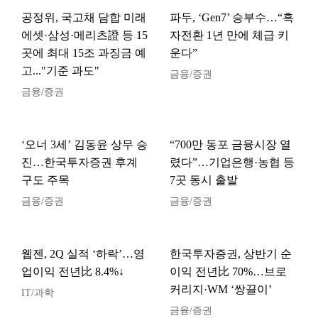
공정위, 국고채 담합 미래
파두, ‘Gen7’ 승부수…“흑
에셋·삼성·메리츠證 등 15
자전환 1년 만에 체급 키
곳에 최대 15조 과징금 예
운다”
고..."기준 과도"
금융/증권
금융/증권
‘오너 3세’ 김동윤 상무 승
“700만 동포 금융시장 열
진…한국투자증권 후계
렸다”…기업은행·농협 등
구도 주목
7곳 동시 출발
금융/증권
금융/증권
웹젠, 2Q 실적 ‘하락’…영
한국투자증권, 상반기 순
업이익 전년比 8.4%↓
이익 전년比 70%…브로
커리지·WM ‘쌍끌이’
IT/과학
금융/증권