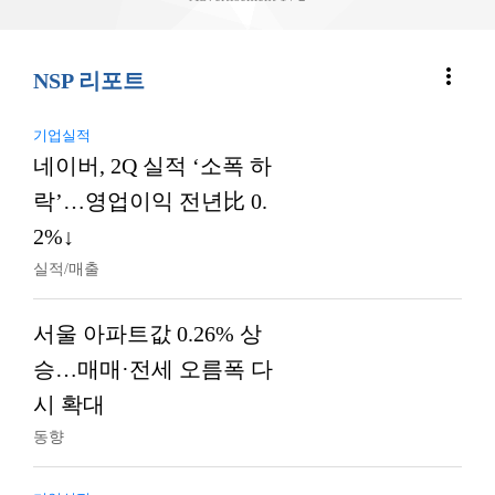
more_vert
NSP 리포트
기업실적
네이버, 2Q 실적 ‘소폭 하
락’…영업이익 전년比 0.
2%↓
실적/매출
서울 아파트값 0.26% 상
승…매매·전세 오름폭 다
시 확대
동향