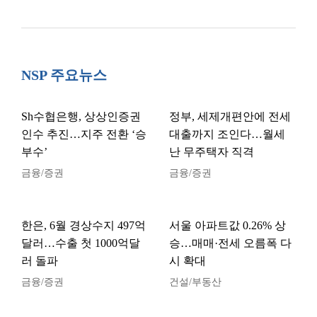
NSP 주요뉴스
Sh수협은행, 상상인증권
정부, 세제개편안에 전세
인수 추진…지주 전환 ‘승
대출까지 조인다…월세
부수’
난 무주택자 직격
금융/증권
금융/증권
한은, 6월 경상수지 497억
서울 아파트값 0.26% 상
달러…수출 첫 1000억달
승…매매·전세 오름폭 다
러 돌파
시 확대
금융/증권
건설/부동산