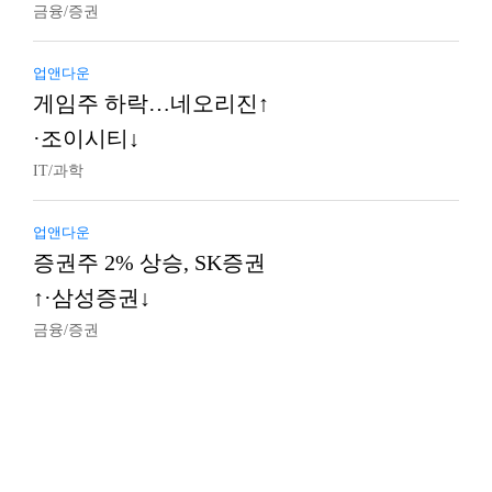
금융/증권
업앤다운
게임주 하락…네오리진↑
·조이시티↓
IT/과학
업앤다운
증권주 2% 상승, SK증권
↑·삼성증권↓
금융/증권