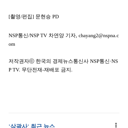
[촬영/편집] 문현승 PD
NSP통신/NSP TV 차연양 기자, chayang2@nspna.c
om
저작권자ⓒ 한국의 경제뉴스통신사 NSP통신·NS
P TV. 무단전재-재배포 금지.
more_vert
'삼광사' 최근 뉴스