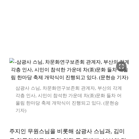
fullscreen
삼광사 스님, 차문화연구보존회 관계자, 부산의 각계
각층 인사, 시민이 참석한 가운데 차(茶)문화 들차 어
울림 한마당 축제 개막식이 진행되고 있다. (문현승
기자)
주지인 무원스님을 비롯해 삼광사 스님과, 김미