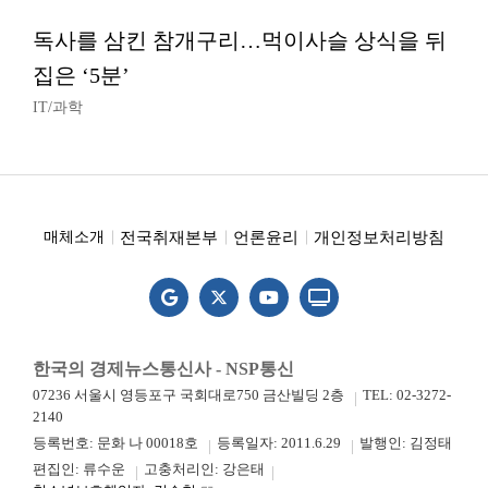
독사를 삼킨 참개구리…먹이사슬 상식을 뒤
집은 ‘5분’
IT/과학
전국취재본부
언론윤리
개인정보처리방침
매체소개
한국의 경제뉴스통신사 - NSP통신
07236 서울시 영등포구 국회대로750 금산빌딩 2층
TEL: 02-3272-
2140
등록번호: 문화 나 00018호
등록일자: 2011.6.29
발행인: 김정태
편집인: 류수운
고충처리인: 강은태