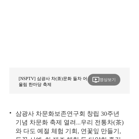
ondemand_video
[NSPTV] 삼광사 차(茶)문화 들차 어
영상보기
울림 한마당 축제
삼광사 차문화보존연구회 창립 30주년
기념 차문화 축제 열려...우리 전통차(茶)
와 다도 예절 체험 기회, 연꽃잎 만들기,