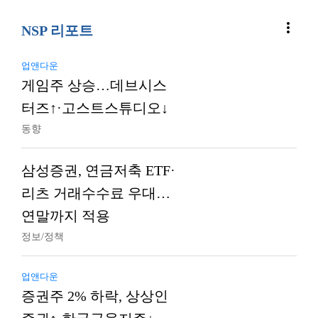
more_vert
NSP 리포트
업앤다운
게임주 상승…데브시스
터즈↑·고스트스튜디오↓
동향
삼성증권, 연금저축 ETF·
리츠 거래수수료 우대…
연말까지 적용
정보/정책
업앤다운
증권주 2% 하락, 상상인