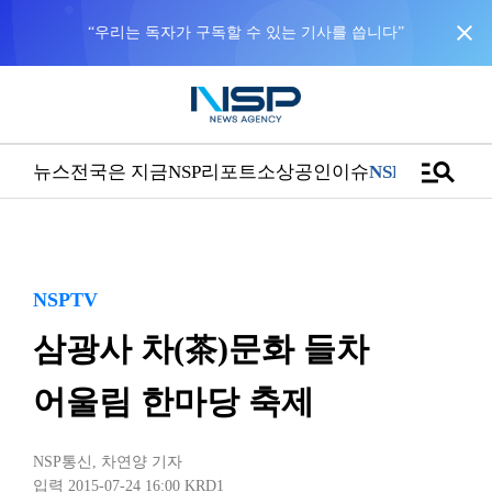
close
“우리는 독자가 구독할 수 있는 기사를 씁니다”
manage_search
뉴스
전국은 지금
NSP리포트
소상공인
이슈
NSPTV
NSPTV
삼광사 차(茶)문화 들차
어울림 한마당 축제
NSP통신
,
차연양 기자
입력 2015-07-24 16:00
KRD1