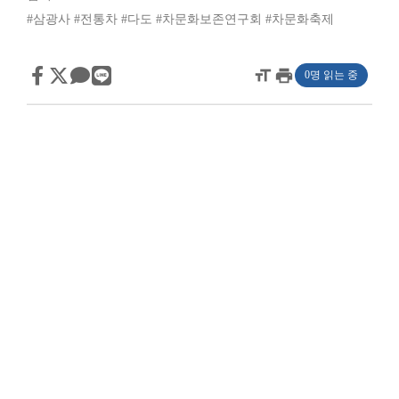
#삼광사
#전통차
#다도
#차문화보존연구회
#차문화축제
format_size
print
0명 읽는 중