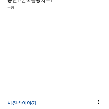
증권↑·한국금융지주↓
동향
more_vert
사진속이야기