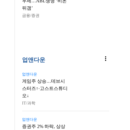
우세…ABL생명 ‘비온
뒤갬’
금융/증권
more_vert
업앤다운
업앤다운
게임주 상승…데브시
스터즈↑·고스트스튜디
오↓
IT/과학
업앤다운
증권주 2% 하락, 상상