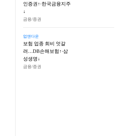
인증권↑·한국금융지주
↓
금융/증권
업앤다운
보험 업종 희비 엇갈
려…DB손해보험↑·삼
성생명↓
금융/증권