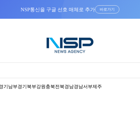
NSP통신을 구글 선호 매체로 추가
바로가기
경기남부
경기북부
강원
충북
전북
경남
경남서부
제주