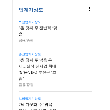
more_vert
업계기상도
보험업계기상도
8월 첫째 주 전반적 ‘맑
음’
금융/증권
증권업계기상도
8월 첫째 주 맑음 우
세…실적·신사업 확대
‘맑음’, IPO 부진은 ‘흐
림’
금융/증권
보험업계기상도
7월 다섯째 주 ‘맑음’