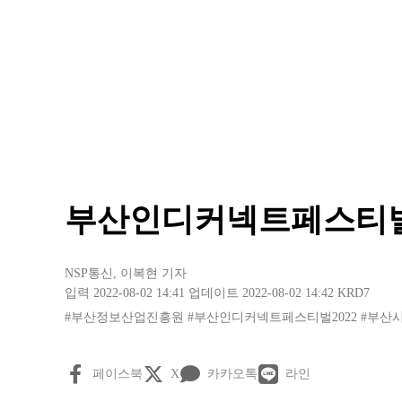
부산인디커넥트페스티벌 2
NSP통신
,
이복현 기자
입력 2022-08-02 14:41
업데이트 2022-08-02 14:42
KRD7
#부산정보산업진흥원
#부산인디커넥트페스티벌2022
#부산
페이스북
X
카카오톡
라인