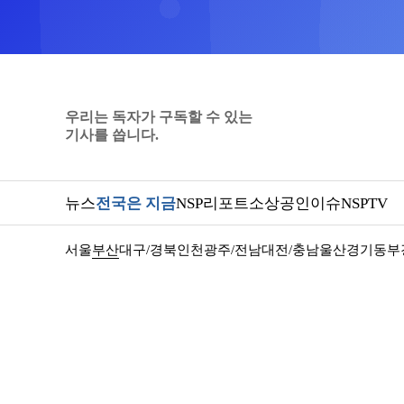
우리는 독자가 구독할 수 있는
기사를 씁니다.
뉴스
전국은 지금
NSP리포트
소상공인
이슈
NSPTV
서울
부산
대구/경북
인천
광주/전남
대전/충남
울산
경기동부