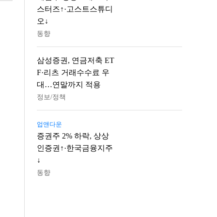
스터즈↑·고스트스튜디
오↓
동향
삼성증권, 연금저축 ET
F·리츠 거래수수료 우
대…연말까지 적용
정보/정책
업앤다운
증권주 2% 하락, 상상
인증권↑·한국금융지주
↓
동향