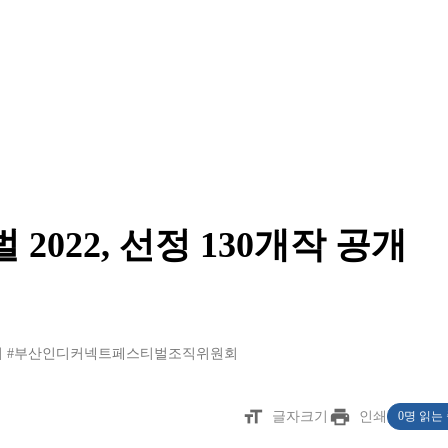
022, 선정 130개작 공개
시
#부산인디커넥트페스티벌조직위원회
format_size
print
글자크기
인쇄
0명 읽는