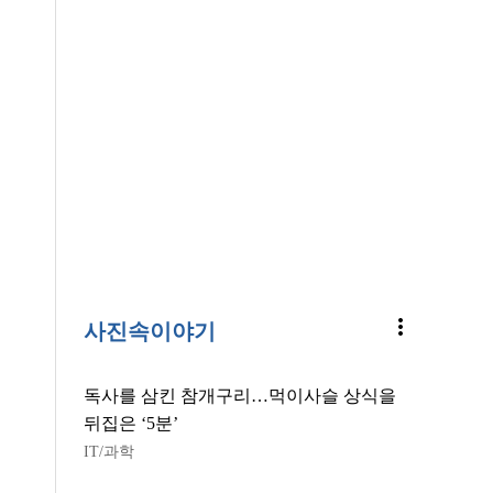
more_vert
사진속이야기
독사를 삼킨 참개구리…먹이사슬 상식을
뒤집은 ‘5분’
IT/과학