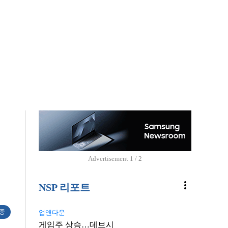
Advertisement
1 / 2
more_vert
NSP 리포트
 중
업앤다운
게임주 상승…데브시