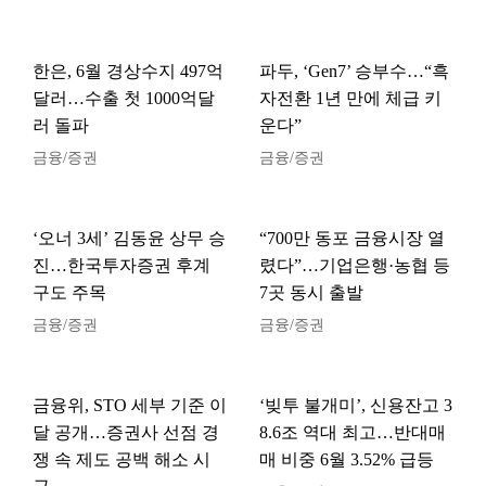
한은, 6월 경상수지 497억
파두, ‘Gen7’ 승부수…“흑
달러…수출 첫 1000억달
자전환 1년 만에 체급 키
러 돌파
운다”
금융/증권
금융/증권
‘오너 3세’ 김동윤 상무 승
“700만 동포 금융시장 열
진…한국투자증권 후계
렸다”…기업은행·농협 등
구도 주목
7곳 동시 출발
금융/증권
금융/증권
금융위, STO 세부 기준 이
‘빚투 불개미’, 신용잔고 3
달 공개…증권사 선점 경
8.6조 역대 최고…반대매
쟁 속 제도 공백 해소 시
매 비중 6월 3.52% 급등