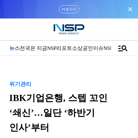
close
바로가기
manage_search
뉴스
전국은 지금
NSP리포트
소상공인
이슈
NSPTV
위기관리
IBK기업은행, 스텝 꼬인
‘쇄신’…일단 ‘하반기
인사’부터