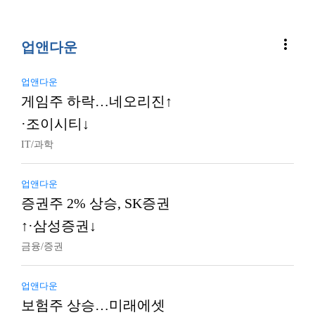
more_vert
업앤다운
업앤다운
게임주 하락…네오리진↑
·조이시티↓
IT/과학
업앤다운
증권주 2% 상승, SK증권
↑·삼성증권↓
금융/증권
업앤다운
보험주 상승…미래에셋