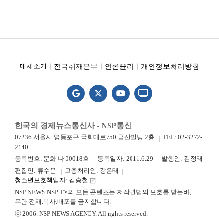
전국취재본부
언론윤리
개인정보처리방침
매체소개
한국의 경제뉴스통신사 - NSP통신
07236 서울시 영등포구 국회대로750 금산빌딩 2층
TEL: 02-3272-
2140
등록번호: 문화 나 00018호
등록일자: 2011.6.29
발행인: 김정태
편집인: 류수운
고충처리인: 강은태
청소년보호책임자: 김승철
launch
NSP NEWS·NSP TV의 모든 콘텐츠는 저작권법의 보호를 받는바,
무단 전재.복사.배포를 금지합니다.
ⓒ 2006. NSP NEWS AGENCY. All rights reserved.