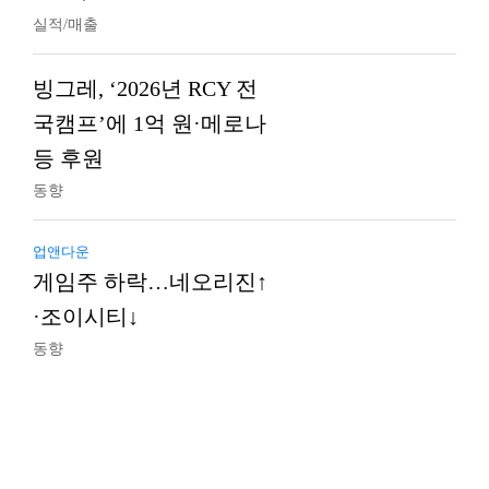
실적/매출
빙그레, ‘2026년 RCY 전
국캠프’에 1억 원·메로나
등 후원
동향
업앤다운
게임주 하락…네오리진↑
·조이시티↓
동향