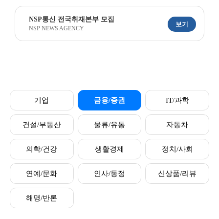
NSP통신 전국취재본부 모집
보기
NSP NEWS AGENCY
기업
금융/증권
IT/과학
건설/부동산
물류/유통
자동차
의학/건강
생활경제
정치/사회
연예/문화
인사/동정
신상품/리뷰
해명/반론