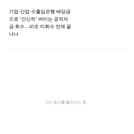
기업·산업·수출입은행 배당금
으로 ‘간신히’ 버티는 공적자
금 회수…45조 미회수 언제 끝
나나
G03 광고를 불러오는 중...