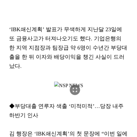
‘IBK쇄신계획’ 발표가 무색하게 지난달 23일에
또 금융사고가 터져나오기도 했다. 기업은행의
한 지역 지점장과 팀장급 약 6명이 수년간 부당대
출을 한 뒤 이자와 배당이익을 챙긴 사실이 드러
났다.
fullscreen
◆부당대출 연루자 색출 ‘미적미적’…당장 내주
하반기 인사
김 행장은 ‘IBK쇄신계획’의 첫 문장에 “이번 일에