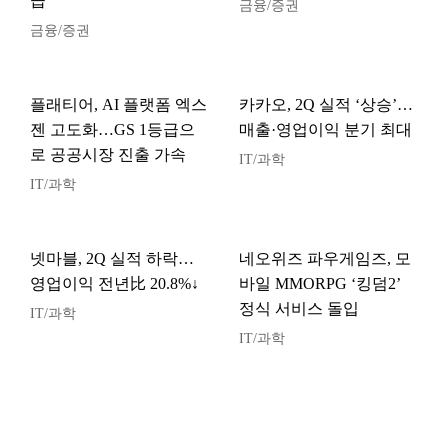
급
금융/증권
금융/증권
플래티어, AI 플랫폼 엑스
카카오, 2Q 실적 ‘상승’…
젠 고도화…GS 1등급으
매출·영업이익 분기 최대
로 공공시장 진출 가속
IT/과학
IT/과학
넷마블, 2Q 실적 하락…
네오위즈 파우게임즈, 모
영업이익 전년比 20.8%↓
바일 MMORPG ‘킹덤2’
정식 서비스 돌입
IT/과학
IT/과학