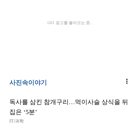
G01 광고를 불러오는 중...
more_vert
사진속이야기
독사를 삼킨 참개구리…먹이사슬 상식을 뒤
집은 ‘5분’
IT/과학