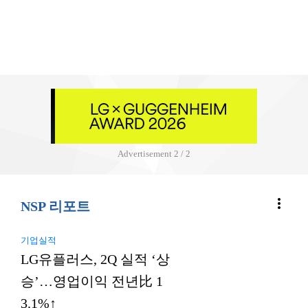
Advertisement
2 / 2
more_vert
NSP 리포트
기업실적
LG유플러스, 2Q 실적 ‘상
승’…영업이익 전년比 1
3.1%↑