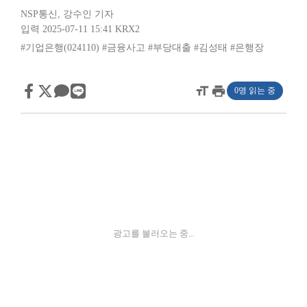
NSP통신
,
강수인 기자
입력 2025-07-11 15:41
KRX2
#기업은행(024110)
#금융사고
#부당대출
#김성태
#은행장
format_size
print
0명 읽는 중
광고를 불러오는 중...