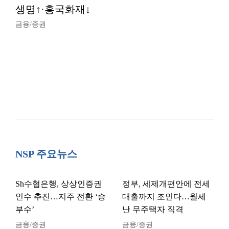
생명↑·흥국화재↓
금융/증권
NSP 주요뉴스
Sh수협은행, 상상인증권
정부, 세제개편안에 전세
인수 추진…지주 전환 ‘승
대출까지 조인다…월세
부수’
난 무주택자 직격
금융/증권
금융/증권