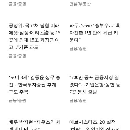
금융/증권
건설/부동산
공정위, 국고채 담합 미래
파두, ‘Gen7’ 승부수…“흑
에셋·삼성·메리츠證 등 15
자전환 1년 만에 체급 키
곳에 최대 15조 과징금 예
운다”
고..."기준 과도"
금융/증권
금융/증권
‘오너 3세’ 김동윤 상무 승
“700만 동포 금융시장 열
진…한국투자증권 후계
렸다”…기업은행·농협 등
구도 주목
7곳 동시 출발
금융/증권
금융/증권
배우 박지현 “제우스의 세
데브시스터즈, 2Q 실적
계에서 만나요”
‘하락’…영업이익 적자전