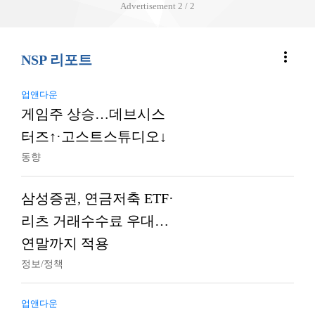
Advertisement
2 / 2
more_vert
NSP 리포트
업앤다운
게임주 상승…데브시스
터즈↑·고스트스튜디오↓
동향
삼성증권, 연금저축 ETF·
리츠 거래수수료 우대…
연말까지 적용
정보/정책
업앤다운