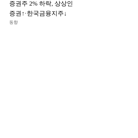
증권주 2% 하락, 상상인
증권↑·한국금융지주↓
동향