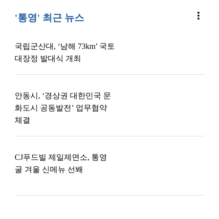
more_vert
'통영' 최근 뉴스
국립군산대, ‘남해 73km’ 국토
대장정 발대식 개최
안동시, ‘경상권 대한민국 문
화도시 공동발전’ 업무협약
체결
CJ푸드빌 제일제면소, 통영
굴 겨울 신메뉴 선봬