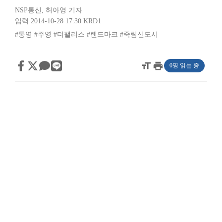
NSP통신
,
허아영 기자
입력 2014-10-28 17:30
KRD1
#통영
#주영
#더팰리스
#랜드마크
#죽림신도시
format_size
print
0명 읽는 중