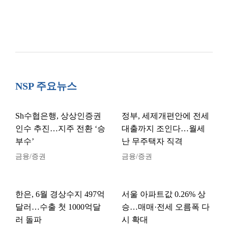
NSP 주요뉴스
Sh수협은행, 상상인증권
정부, 세제개편안에 전세
인수 추진…지주 전환 ‘승
대출까지 조인다…월세
부수’
난 무주택자 직격
금융/증권
금융/증권
한은, 6월 경상수지 497억
서울 아파트값 0.26% 상
달러…수출 첫 1000억달
승…매매·전세 오름폭 다
러 돌파
시 확대