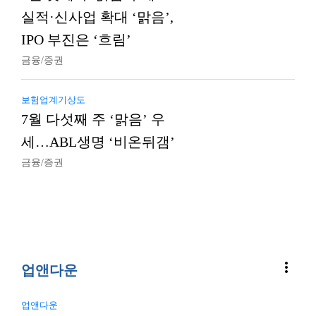
실적·신사업 확대 ‘맑음’,
IPO 부진은 ‘흐림’
금융/증권
보험업계기상도
7월 다섯째 주 ‘맑음’ 우
세…ABL생명 ‘비온뒤갬’
금융/증권
more_vert
업앤다운
업앤다운