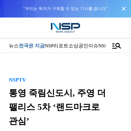
close
“우리는 독자가 구독할 수 있는 기사를 씁니다”
manage_search
뉴스
전국은 지금
NSP리포트
소상공인
이슈
NSPTV
NSPTV
통영 죽림신도시, 주영 더
팰리스 5차 ‘랜드마크로
관심’