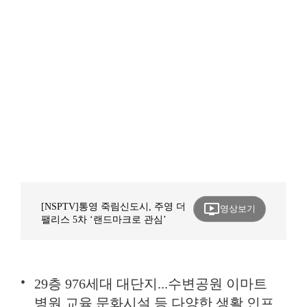
ondemand_video
[NSPTV]통영 죽림신도시, 주영 더
영상보기
팰리스 5차 ‘랜드마크로 관심’
29층 976세대 대단지...수변공원 이마트
병원 교육 문화시설 등 다양한 생활 인프