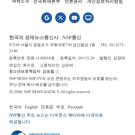
전국취재본부
언론윤리
개인정보처리방침
매체소개
한국의 경제뉴스통신사 - NSP통신
07236 서울시 영등포구 국회대로750 금산빌딩 2층
TEL: 02-3272-
2140
등록번호: 문화 나 00018호
등록일자: 2011.6.29
발행인: 김정태
편집인: 류수운
고충처리인: 강은태
청소년보호책임자: 김승철
launch
NSP NEWS·NSP TV의 모든 콘텐츠는 저작권법의 보호를 받는바,
무단 전재.복사.배포를 금지합니다.
ⓒ 2006. NSP NEWS AGENCY. All rights reserved.
한국어
English
日本語
中文
Русский
NSP통신 주요 뉴스는 다우존스 팩티바에 다국어로
제공됩니다.