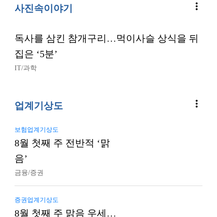
more_vert
사진속이야기
독사를 삼킨 참개구리…먹이사슬 상식을 뒤
집은 ‘5분’
IT/과학
more_vert
업계기상도
보험업계기상도
8월 첫째 주 전반적 ‘맑
음’
금융/증권
증권업계기상도
8월 첫째 주 맑음 우세…