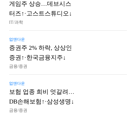
게임주 상승…데브시스
터즈↑·고스트스튜디오↓
IT/과학
업앤다운
증권주 2% 하락, 상상인
증권↑·한국금융지주↓
금융/증권
업앤다운
보험 업종 희비 엇갈려…
DB손해보험↑·삼성생명↓
금융/증권