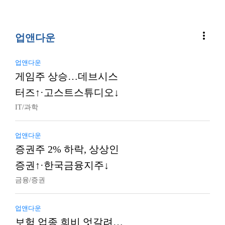
more_vert
업앤다운
업앤다운
게임주 상승…데브시스
터즈↑·고스트스튜디오↓
IT/과학
업앤다운
증권주 2% 하락, 상상인
증권↑·한국금융지주↓
금융/증권
업앤다운
보험 업종 희비 엇갈려…