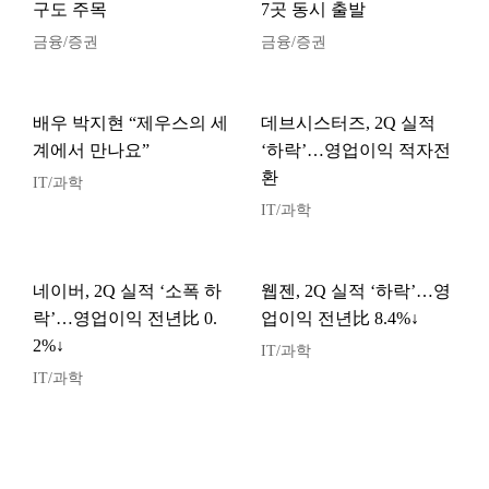
구도 주목
7곳 동시 출발
금융/증권
금융/증권
배우 박지현 “제우스의 세
데브시스터즈, 2Q 실적
계에서 만나요”
‘하락’…영업이익 적자전
환
IT/과학
IT/과학
네이버, 2Q 실적 ‘소폭 하
웹젠, 2Q 실적 ‘하락’…영
락’…영업이익 전년比 0.
업이익 전년比 8.4%↓
2%↓
IT/과학
IT/과학