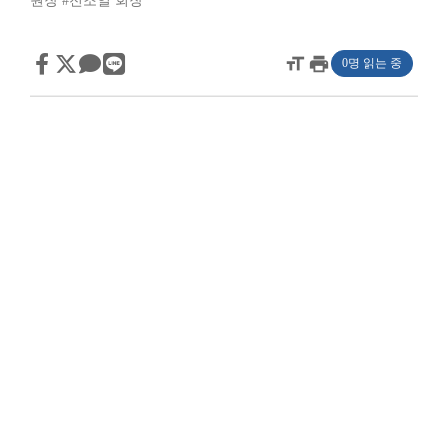
원장
#전조일 회장
format_size
print
0명 읽는 중