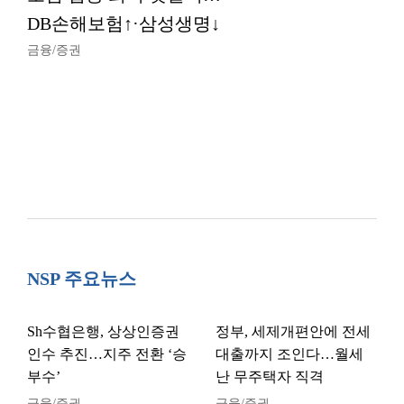
DB손해보험↑·삼성생명↓
금융/증권
NSP 주요뉴스
Sh수협은행, 상상인증권
정부, 세제개편안에 전세
인수 추진…지주 전환 ‘승
대출까지 조인다…월세
부수’
난 무주택자 직격
금융/증권
금융/증권