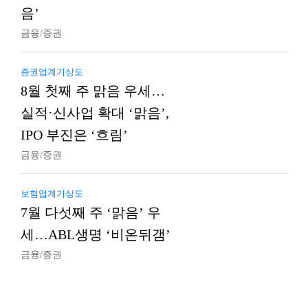
음’
금융/증권
증권업계기상도
8월 첫째 주 맑음 우세…
실적·신사업 확대 ‘맑음’,
IPO 부진은 ‘흐림’
금융/증권
보험업계기상도
7월 다섯째 주 ‘맑음’ 우
세…ABL생명 ‘비온뒤갬’
금융/증권