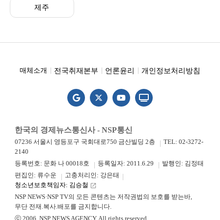
제주
전국취재본부
언론윤리
개인정보처리방침
매체소개
한국의 경제뉴스통신사 - NSP통신
07236 서울시 영등포구 국회대로750 금산빌딩 2층
TEL: 02-3272-
2140
등록번호: 문화 나 00018호
등록일자: 2011.6.29
발행인: 김정태
편집인: 류수운
고충처리인: 강은태
청소년보호책임자: 김승철
launch
NSP NEWS·NSP TV의 모든 콘텐츠는 저작권법의 보호를 받는바,
무단 전재.복사.배포를 금지합니다.
ⓒ 2006. NSP NEWS AGENCY. All rights reserved.