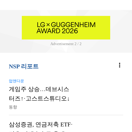
Advertisement
2 / 2
more_vert
NSP 리포트
업앤다운
게임주 상승…데브시스
터즈↑·고스트스튜디오↓
동향
삼성증권, 연금저축 ETF·