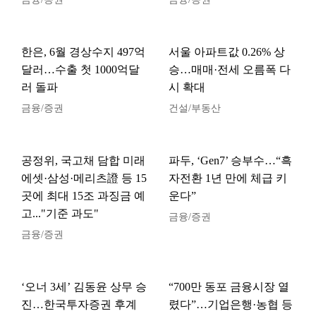
한은, 6월 경상수지 497억
서울 아파트값 0.26% 상
달러…수출 첫 1000억달
승…매매·전세 오름폭 다
러 돌파
시 확대
금융/증권
건설/부동산
공정위, 국고채 담합 미래
파두, ‘Gen7’ 승부수…“흑
에셋·삼성·메리츠證 등 15
자전환 1년 만에 체급 키
곳에 최대 15조 과징금 예
운다”
고..."기준 과도"
금융/증권
금융/증권
‘오너 3세’ 김동윤 상무 승
“700만 동포 금융시장 열
진…한국투자증권 후계
렸다”…기업은행·농협 등