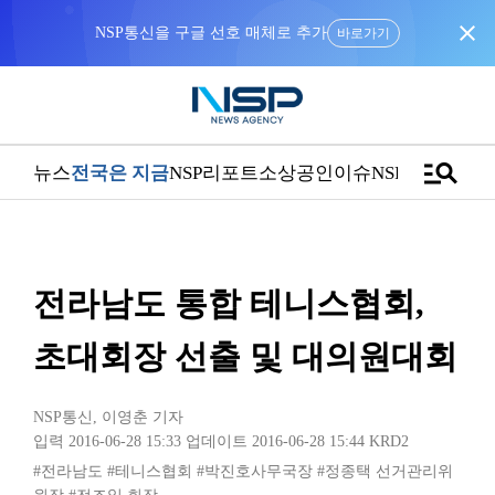
close
NSP통신을 구글 선호 매체로 추가
바로가기
manage_search
뉴스
전국은 지금
NSP리포트
소상공인
이슈
NSPTV
전라남도 통합 테니스협회,
초대회장 선출 및 대의원대회
NSP통신
,
이영춘 기자
입력 2016-06-28 15:33
업데이트 2016-06-28 15:44
KRD2
#전라남도
#테니스협회
#박진호사무국장
#정종택 선거관리위