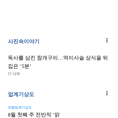
more_vert
사진속이야기
독사를 삼킨 참개구리…먹이사슬 상식을 뒤
집은 ‘5분’
IT/과학
more_vert
업계기상도
보험업계기상도
8월 첫째 주 전반적 ‘맑