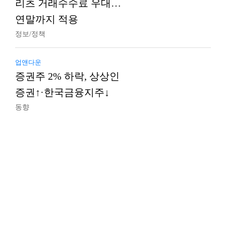
리츠 거래수수료 우대…
연말까지 적용
정보/정책
업앤다운
증권주 2% 하락, 상상인
증권↑·한국금융지주↓
동향