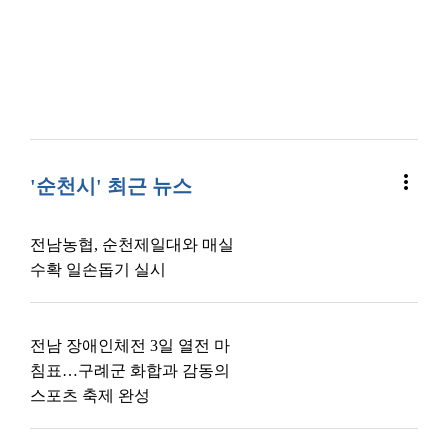
more_vert
'순천시' 최근 뉴스
전남농협, 순천제일대와 매실
수확 일손돕기 실시
전남 장애인체전 3일 열전 마
침표…구례군 화합과 감동의
스포츠 축제 완성