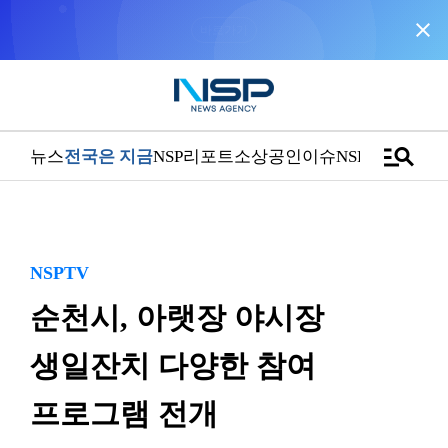
close
“우리는 독자가 구독할 수 있는 기사를 씁니다”
manage_search
뉴스
전국은 지금
NSP리포트
소상공인
이슈
NSPTV
NSPTV
순천시, 아랫장 야시장
생일잔치 다양한 참여
프로그램 전개