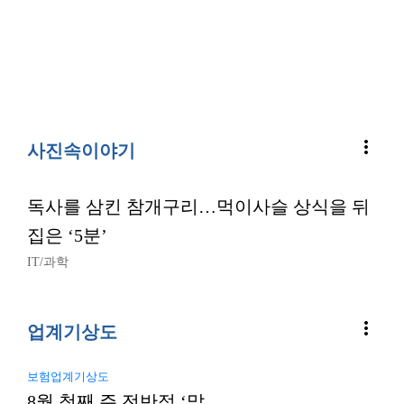
more_vert
사진속이야기
독사를 삼킨 참개구리…먹이사슬 상식을 뒤
집은 ‘5분’
IT/과학
more_vert
업계기상도
보험업계기상도
8월 첫째 주 전반적 ‘맑