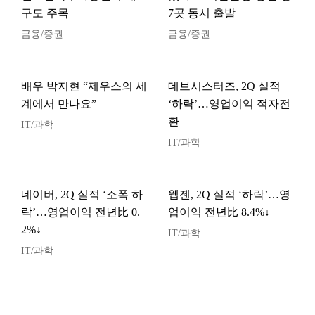
구도 주목
7곳 동시 출발
금융/증권
금융/증권
배우 박지현 “제우스의 세
데브시스터즈, 2Q 실적
계에서 만나요”
‘하락’…영업이익 적자전
환
IT/과학
IT/과학
네이버, 2Q 실적 ‘소폭 하
웹젠, 2Q 실적 ‘하락’…영
락’…영업이익 전년比 0.
업이익 전년比 8.4%↓
2%↓
IT/과학
IT/과학