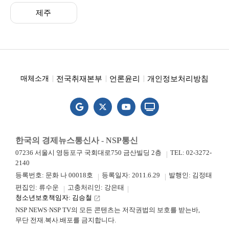
제주
전국취재본부
언론윤리
개인정보처리방침
매체소개
한국의 경제뉴스통신사 - NSP통신
07236 서울시 영등포구 국회대로750 금산빌딩 2층
TEL: 02-3272-
2140
등록번호: 문화 나 00018호
등록일자: 2011.6.29
발행인: 김정태
편집인: 류수운
고충처리인: 강은태
청소년보호책임자: 김승철
launch
NSP NEWS·NSP TV의 모든 콘텐츠는 저작권법의 보호를 받는바,
무단 전재.복사.배포를 금지합니다.