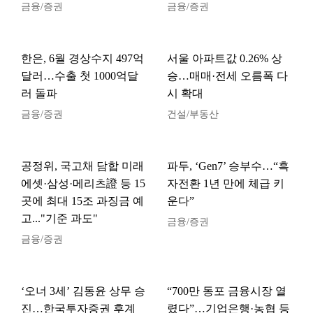
금융/증권
금융/증권
한은, 6월 경상수지 497억
서울 아파트값 0.26% 상
달러…수출 첫 1000억달
승…매매·전세 오름폭 다
러 돌파
시 확대
금융/증권
건설/부동산
공정위, 국고채 담합 미래
파두, ‘Gen7’ 승부수…“흑
에셋·삼성·메리츠證 등 15
자전환 1년 만에 체급 키
곳에 최대 15조 과징금 예
운다”
고..."기준 과도"
금융/증권
금융/증권
‘오너 3세’ 김동윤 상무 승
“700만 동포 금융시장 열
진…한국투자증권 후계
렸다”…기업은행·농협 등