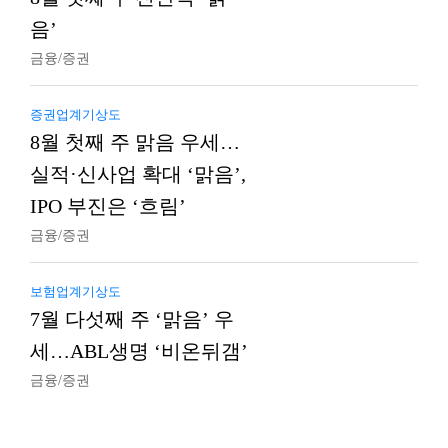
음’
금융/증권
증권업계기상도
8월 첫째 주 맑음 우세…
실적·신사업 확대 ‘맑음’,
IPO 부진은 ‘흐림’
금융/증권
보험업계기상도
7월 다섯째 주 ‘맑음’ 우
세…ABL생명 ‘비온뒤갬’
금융/증권