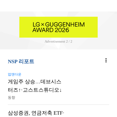
Advertisement
2 / 2
more_vert
NSP 리포트
업앤다운
게임주 상승…데브시스
터즈↑·고스트스튜디오↓
동향
삼성증권, 연금저축 ETF·