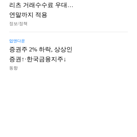
리츠 거래수수료 우대…
연말까지 적용
정보/정책
업앤다운
증권주 2% 하락, 상상인
증권↑·한국금융지주↓
동향