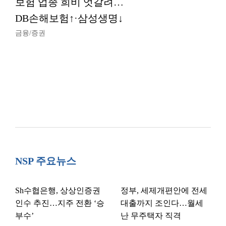
보험 업종 희비 엇갈려…
DB손해보험↑·삼성생명↓
금융/증권
NSP 주요뉴스
Sh수협은행, 상상인증권
정부, 세제개편안에 전세
인수 추진…지주 전환 ‘승
대출까지 조인다…월세
부수’
난 무주택자 직격