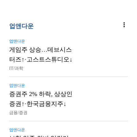
more_vert
업앤다운
업앤다운
게임주 상승…데브시스
터즈↑·고스트스튜디오↓
IT/과학
업앤다운
증권주 2% 하락, 상상인
증권↑·한국금융지주↓
금융/증권
업앤다운