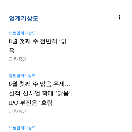
more_vert
업계기상도
보험업계기상도
8월 첫째 주 전반적 ‘맑
음’
금융/증권
증권업계기상도
8월 첫째 주 맑음 우세…
실적·신사업 확대 ‘맑음’,
IPO 부진은 ‘흐림’
금융/증권
보험업계기상도