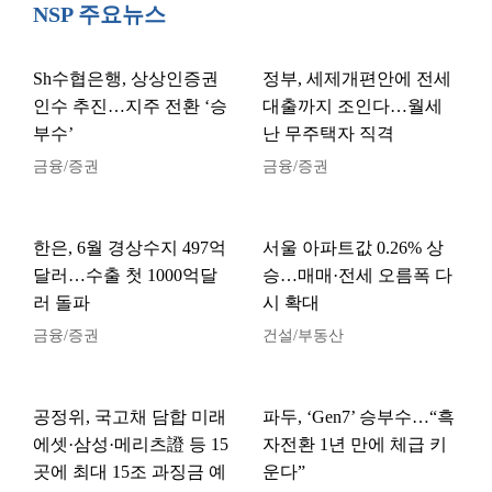
NSP 주요뉴스
Sh수협은행, 상상인증권
정부, 세제개편안에 전세
인수 추진…지주 전환 ‘승
대출까지 조인다…월세
부수’
난 무주택자 직격
금융/증권
금융/증권
한은, 6월 경상수지 497억
서울 아파트값 0.26% 상
달러…수출 첫 1000억달
승…매매·전세 오름폭 다
러 돌파
시 확대
금융/증권
건설/부동산
공정위, 국고채 담합 미래
파두, ‘Gen7’ 승부수…“흑
에셋·삼성·메리츠證 등 15
자전환 1년 만에 체급 키
곳에 최대 15조 과징금 예
운다”