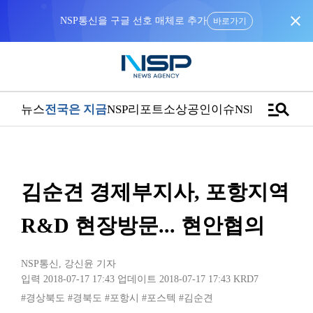
close
NSP통신을 구글 선호 매체로 추가
바로가기
manage_search
뉴스
전국은 지금
NSP리포트
소상공인
이슈
NSPTV
김순견 경제부지사, 포항지역
R&D 현장방문... 현안협의
NSP통신
,
강신윤 기자
입력 2018-07-17 17:43
업데이트 2018-07-17 17:43
KRD7
#경상북도
#경북도
#포항시
#포스텍
#김순견