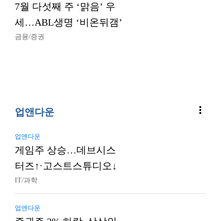
7월 다섯째 주 ‘맑음’ 우
세…ABL생명 ‘비온뒤갬’
금융/증권
more_vert
업앤다운
업앤다운
게임주 상승…데브시스
터즈↑·고스트스튜디오↓
IT/과학
업앤다운