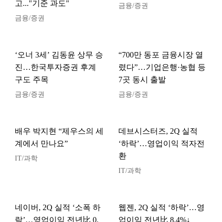
고..."기준 과도"
금융/증권
금융/증권
‘오너 3세’ 김동윤 상무 승
“700만 동포 금융시장 열
진…한국투자증권 후계
렸다”…기업은행·농협 등
구도 주목
7곳 동시 출발
금융/증권
금융/증권
배우 박지현 “제우스의 세
데브시스터즈, 2Q 실적
계에서 만나요”
‘하락’…영업이익 적자전
환
IT/과학
IT/과학
네이버, 2Q 실적 ‘소폭 하
웹젠, 2Q 실적 ‘하락’…영
락’…영업이익 전년比 0.
업이익 전년比 8.4%↓