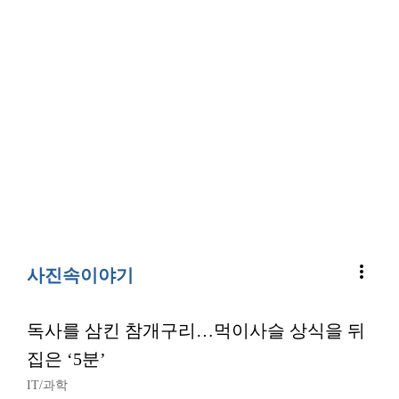
more_vert
사진속이야기
독사를 삼킨 참개구리…먹이사슬 상식을 뒤
집은 ‘5분’
IT/과학