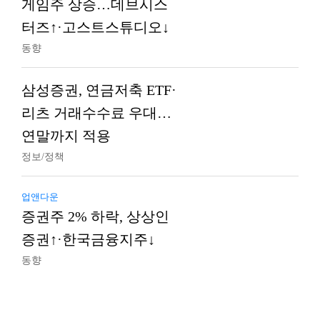
게임주 상승…데브시스
터즈↑·고스트스튜디오↓
동향
삼성증권, 연금저축 ETF·
리츠 거래수수료 우대…
연말까지 적용
정보/정책
업앤다운
증권주 2% 하락, 상상인
증권↑·한국금융지주↓
동향