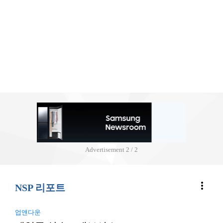
Advertisement
2 / 2
more_vert
NSP 리포트
업앤다운