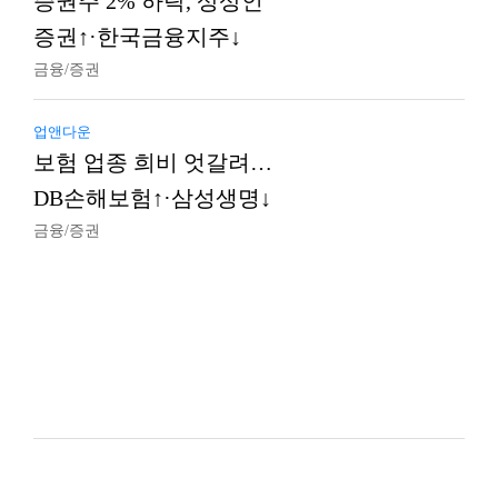
증권주 2% 하락, 상상인
증권↑·한국금융지주↓
금융/증권
업앤다운
보험 업종 희비 엇갈려…
DB손해보험↑·삼성생명↓
금융/증권