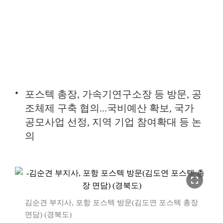
포스텍 총장, 가속기연구소장 등 방문, 공
조체제 구축 협의...국비예산 확보, 국가
공모사업 선정, 지역 기업 참여확대 등 논
의
fullscreen
김순견 부지사, 포항 포스텍 방문(김도연 포스텍 총장
면담) (경북도)