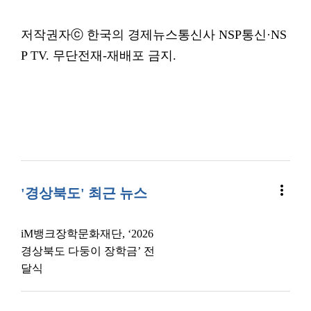
저작권자ⓒ 한국의 경제뉴스통신사 NSP통신·NS
P TV. 무단전재-재배포 금지.
more_vert
'경상북도' 최근 뉴스
iM뱅크장학문화재단, ‘2026
경상북도 다둥이 장학금’ 전
달식