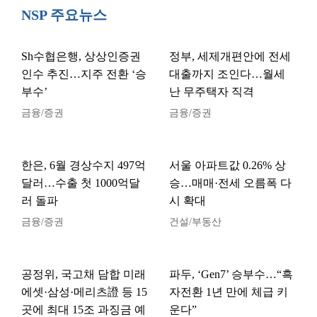
NSP 주요뉴스
Sh수협은행, 상상인증권
정부, 세제개편안에 전세
인수 추진…지주 전환 ‘승
대출까지 조인다…월세
부수’
난 무주택자 직격
금융/증권
금융/증권
한은, 6월 경상수지 497억
서울 아파트값 0.26% 상
달러…수출 첫 1000억달
승…매매·전세 오름폭 다
러 돌파
시 확대
금융/증권
건설/부동산
공정위, 국고채 담합 미래
파두, ‘Gen7’ 승부수…“흑
에셋·삼성·메리츠證 등 15
자전환 1년 만에 체급 키
곳에 최대 15조 과징금 예
운다”