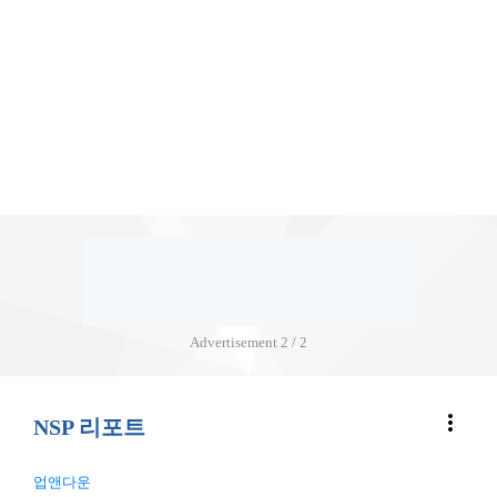
Advertisement
2 / 2
more_vert
NSP 리포트
업앤다운