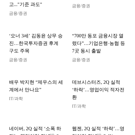
고..."기준 과도"
금융/증권
금융/증권
‘오너 3세’ 김동윤 상무 승
“700만 동포 금융시장 열
진…한국투자증권 후계
렸다”…기업은행·농협 등
구도 주목
7곳 동시 출발
금융/증권
금융/증권
배우 박지현 “제우스의 세
데브시스터즈, 2Q 실적
계에서 만나요”
‘하락’…영업이익 적자전
환
IT/과학
IT/과학
네이버, 2Q 실적 ‘소폭 하
웹젠, 2Q 실적 ‘하락’…영