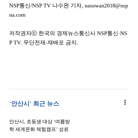
NSP통신/NSP TV 나수완 기자, nasuwan2018@nsp
na.com
저작권자ⓒ 한국의 경제뉴스통신사 NSP통신·NS
P TV. 무단전재-재배포 금지.
more_vert
'안산시' 최근 뉴스
안산시, 초등생 대상 ‘여름방
학 세계문화 체험캠프’ 성료