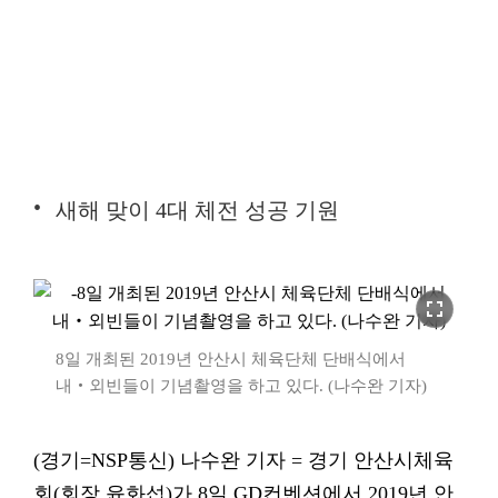
새해 맞이 4대 체전 성공 기원
fullscreen
8일 개최된 2019년 안산시 체육단체 단배식에서
내‧외빈들이 기념촬영을 하고 있다. (나수완 기자)
(경기=NSP통신) 나수완 기자 = 경기 안산시체육
회(회장 윤화섭)가 8일 GD컨벤션에서 2019년 안