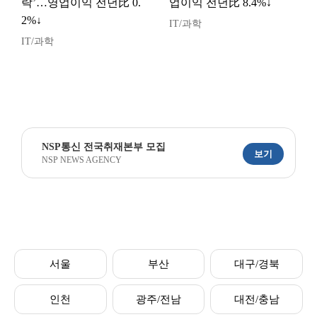
락’…영업이익 전년比 0.
업이익 전년比 8.4%↓
2%↓
IT/과학
IT/과학
NSP통신 전국취재본부 모집
보기
NSP NEWS AGENCY
서울
부산
대구/경북
인천
광주/전남
대전/충남