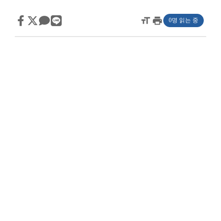
format_size
print
0명 읽는 중