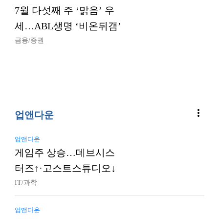
7월 다섯째 주 ‘맑음’ 우
세…ABL생명 ‘비온뒤갬’
금융/증권
more_vert
업앤다운
업앤다운
게임주 상승…데브시스
터즈↑·고스트스튜디오↓
IT/과학
업앤다운