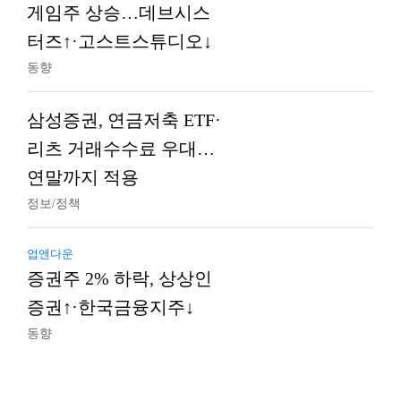
게임주 상승…데브시스
터즈↑·고스트스튜디오↓
동향
삼성증권, 연금저축 ETF·
리츠 거래수수료 우대…
연말까지 적용
정보/정책
업앤다운
증권주 2% 하락, 상상인
증권↑·한국금융지주↓
동향