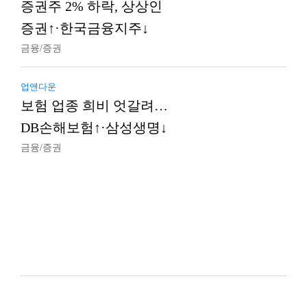
증권주 2% 하락, 상상인
증권↑·한국금융지주↓
금융/증권
업앤다운
보험 업종 희비 엇갈려…
DB손해보험↑·삼성생명↓
금융/증권