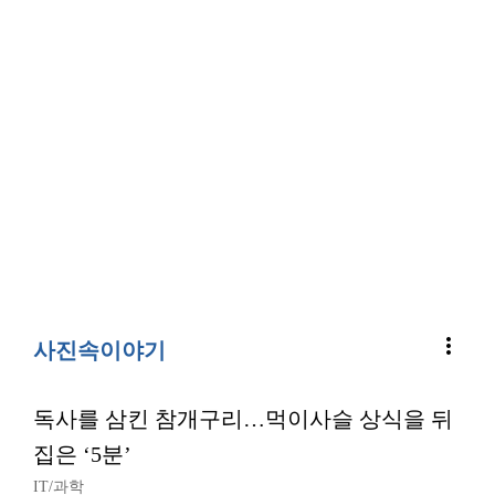
more_vert
사진속이야기
독사를 삼킨 참개구리…먹이사슬 상식을 뒤
집은 ‘5분’
IT/과학