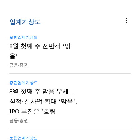
more_vert
업계기상도
보험업계기상도
8월 첫째 주 전반적 ‘맑
음’
금융/증권
증권업계기상도
8월 첫째 주 맑음 우세…
실적·신사업 확대 ‘맑음’,
IPO 부진은 ‘흐림’
금융/증권
보험업계기상도