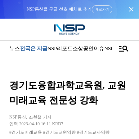
close
NSP통신을 구글 선호 매체로 추가
바로가기
manage_search
뉴스
전국은 지금
NSP리포트
소상공인
이슈
NSPTV
경기도융합과학교육원, 교원
미래교육 전문성 강화
NSP통신
,
조현철 기자
입력 2023-04-10 16:11
KRD7
#경기도미래교육
#경기도교원역량
#경기도교사역량