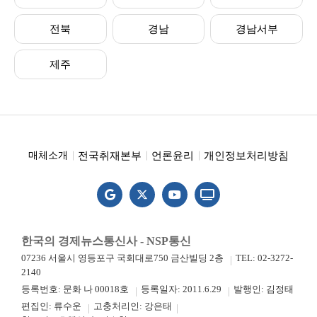
전북
경남
경남서부
제주
전국취재본부
언론윤리
개인정보처리방침
매체소개
한국의 경제뉴스통신사 - NSP통신
07236 서울시 영등포구 국회대로750 금산빌딩 2층
TEL: 02-3272-
2140
등록번호: 문화 나 00018호
등록일자: 2011.6.29
발행인: 김정태
편집인: 류수운
고충처리인: 강은태