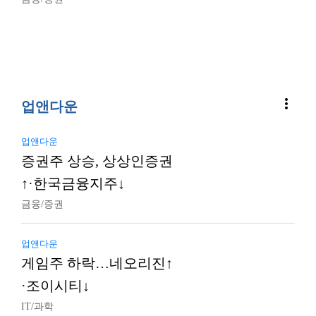
more_vert
업앤다운
업앤다운
증권주 상승, 상상인증권
↑·한국금융지주↓
금융/증권
업앤다운
게임주 하락…네오리진↑
·조이시티↓
IT/과학