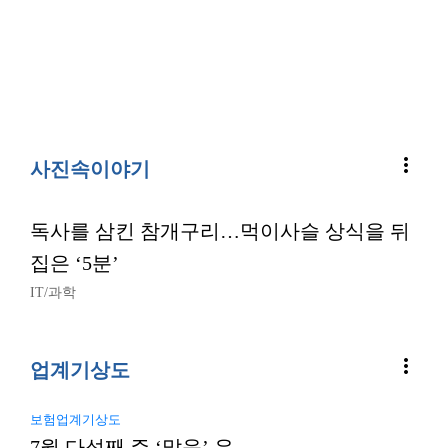
more_vert
사진속이야기
독사를 삼킨 참개구리…먹이사슬 상식을 뒤
집은 ‘5분’
IT/과학
more_vert
업계기상도
보험업계기상도
7월 다섯째 주 ‘맑음’ 우