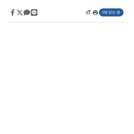
format_size
print
0명 읽는 중