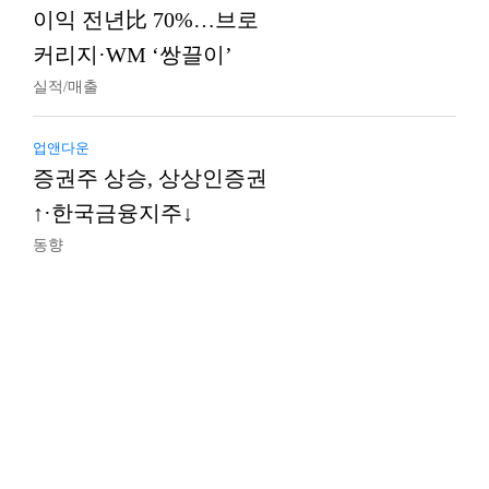
이익 전년比 70%…브로
커리지·WM ‘쌍끌이’
실적/매출
업앤다운
증권주 상승, 상상인증권
↑·한국금융지주↓
동향