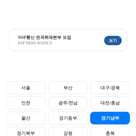
NSP통신 전국취재본부 모집
보기
NSP NEWS AGENCY
서울
부산
대구/경북
인천
광주/전남
대전/충남
울산
경기동부
경기남부
경기북부
강원
충북