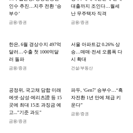
인수 추진…지주 전환 ‘승
대출까지 조인다…월세
부수’
난 무주택자 직격
금융/증권
금융/증권
한은, 6월 경상수지 497억
서울 아파트값 0.26% 상
달러…수출 첫 1000억달
승…매매·전세 오름폭 다
러 돌파
시 확대
금융/증권
건설/부동산
공정위, 국고채 담합 미래
파두, ‘Gen7’ 승부수…“흑
에셋·삼성·메리츠證 등 15
자전환 1년 만에 체급 키
곳에 최대 15조 과징금 예
운다”
고..."기준 과도"
금융/증권
금융/증권