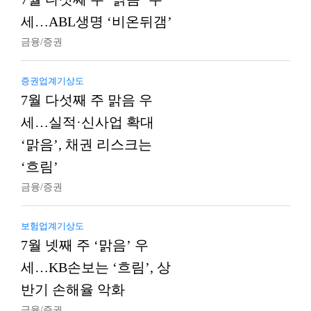
세…ABL생명 ‘비온뒤갬’
금융/증권
증권업계기상도
7월 다섯째 주 맑음 우
세…실적·신사업 확대
‘맑음’, 채권 리스크는
‘흐림’
금융/증권
보험업계기상도
7월 넷째 주 ‘맑음’ 우
세…KB손보는 ‘흐림’, 상
반기 손해율 악화
금융/증권