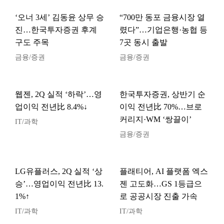
‘오너 3세’ 김동윤 상무 승
“700만 동포 금융시장 열
진…한국투자증권 후계
렸다”…기업은행·농협 등
구도 주목
7곳 동시 출발
금융/증권
금융/증권
웹젠, 2Q 실적 ‘하락’…영
한국투자증권, 상반기 순
업이익 전년比 8.4%↓
이익 전년比 70%…브로
커리지·WM ‘쌍끌이’
IT/과학
금융/증권
LG유플러스, 2Q 실적 ‘상
플래티어, AI 플랫폼 엑스
승’…영업이익 전년比 13.
젠 고도화…GS 1등급으
1%↑
로 공공시장 진출 가속
IT/과학
IT/과학