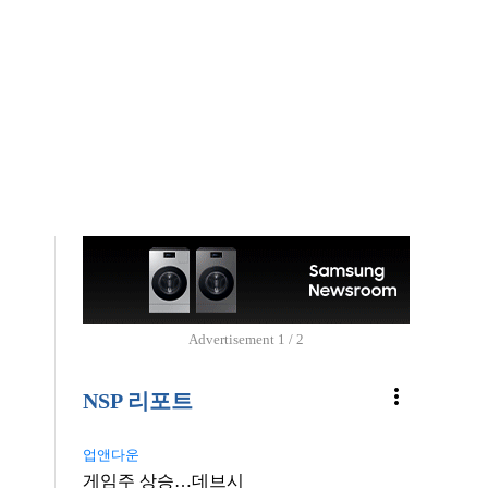
Advertisement
1 / 2
more_vert
NSP 리포트
업앤다운
게임주 상승…데브시