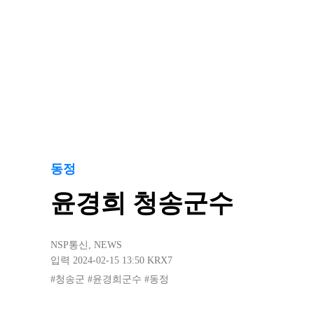
동정
윤경희 청송군수
NSP통신
,
NEWS
입력 2024-02-15 13:50
KRX7
#청송군
#윤경희군수
#동정