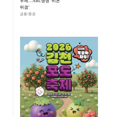
우세…ABL생명 ‘비온
뒤갬’
금융/증권