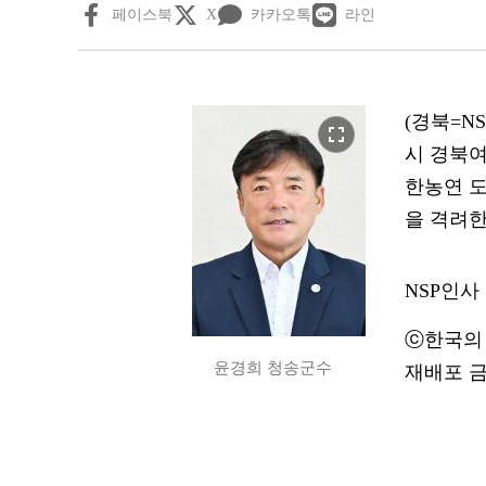
페이스북
X
카카오톡
라인
(경북=N
fullscreen
시 경북여
한농연 도
을 격려한
NSP인사
ⓒ한국의 
윤경희 청송군수
재배포 금