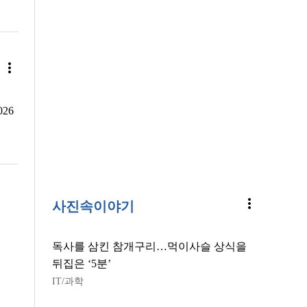
more_vert
26
more_vert
사진속이야기
독사를 삼킨 참개구리…먹이사슬 상식을
뒤집은 ‘5분’
IT/과학