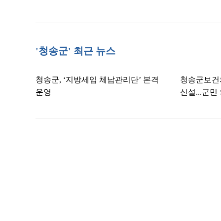
'청송군' 최근 뉴스
청송군, ‘지방세입 체납관리단’ 본격
청송군보건
운영
신설...군민