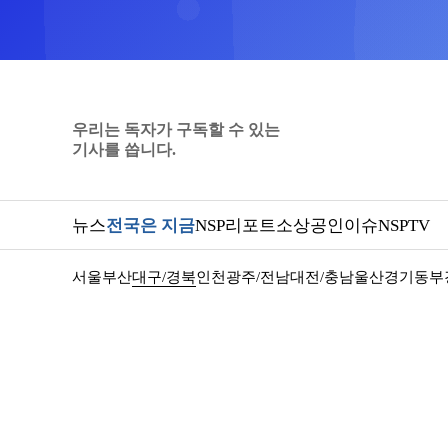
우리는 독자가 구독할 수 있는
기사를 씁니다.
뉴스
전국은 지금
NSP리포트
소상공인
이슈
NSPTV
서울
부산
대구/경북
인천
광주/전남
대전/충남
울산
경기동부