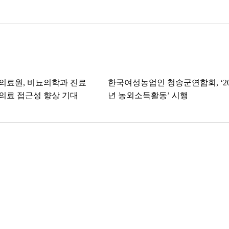
의료원, 비뇨의학과 진료
한국여성농업인 청송군연합회, ‘20
 의료 접근성 향상 기대
년 농외소득활동’ 시행