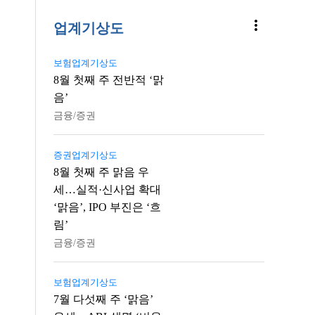
more_vert
업계기상도
보험업계기상도
8월 첫째 주 전반적 ‘맑
음’
금융/증권
증권업계기상도
8월 첫째 주 맑음 우
세…실적·신사업 확대
‘맑음’, IPO 부진은 ‘흐
림’
금융/증권
보험업계기상도
7월 다섯째 주 ‘맑음’