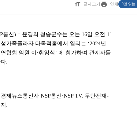
format_size
print
글자크기
인쇄
0명 읽는
SP통신) = 윤경희 청송군수는 오는 16일 오전 11
성가족플라자 다목적홀에서 열리는 ‘2024년
연합회 임원 이·취임식’ 에 참가하여 관계자들
다.
경제뉴스통신사 NSP통신·NSP TV. 무단전재-
지.