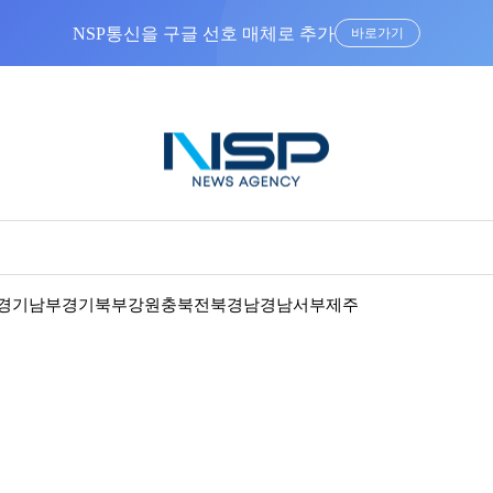
바로가기
경기남부
경기북부
강원
충북
전북
경남
경남서부
제주