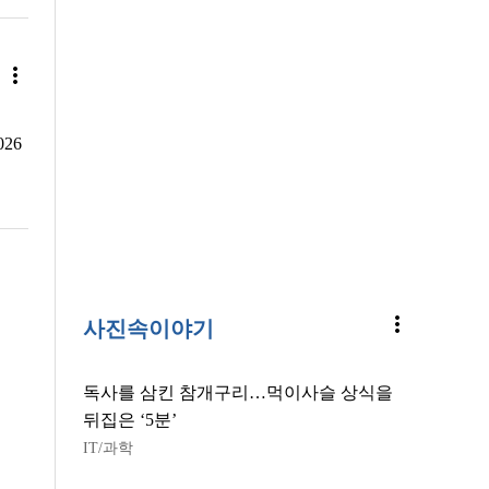
more_vert
26
more_vert
사진속이야기
독사를 삼킨 참개구리…먹이사슬 상식을
뒤집은 ‘5분’
IT/과학