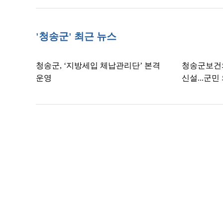
'청송군' 최근 뉴스
청송군, ‘지방세입 체납관리단’ 본격
청송군보건
운영
신설...군민