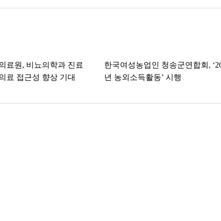
의료원, 비뇨의학과 진료
한국여성농업인 청송군연합회, ‘20
 의료 접근성 향상 기대
년 농외소득활동’ 시행