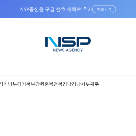
NSP통신을 구글 선호 매체로 추가
바로가기
경기남부
경기북부
강원
충북
전북
경남
경남서부
제주