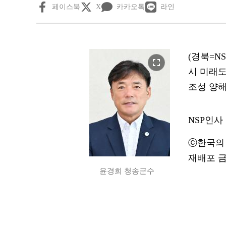
페이스북
X
카카오톡
라인
(경북=N
fullscreen
시 미래
조성 양해
NSP인사
ⓒ한국의 
재배포 금
윤경희 청송군수