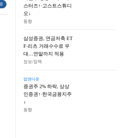
 중
스터즈↑·고스트스튜디
오↓
동향
삼성증권, 연금저축 ET
F·리츠 거래수수료 우
대…연말까지 적용
정보/정책
업앤다운
증권주 2% 하락, 상상
인증권↑·한국금융지주
↓
동향