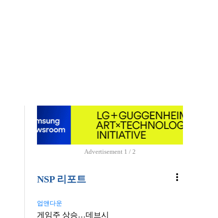
Advertisement
1 / 2
more_vert
NSP 리포트
업앤다운
게임주 상승…데브시