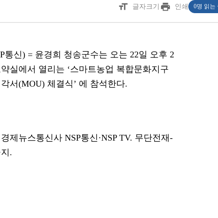
format_size
print
글자크기
인쇄
0명 읽는
SP통신) = 윤경희 청송군수는 오는 22일 오후 2
도약실에서 열리는 ‘스마트농업 복합문화지구
각서(MOU) 체결식’ 에 참석한다.
경제뉴스통신사 NSP통신·NSP TV. 무단전재-
지.