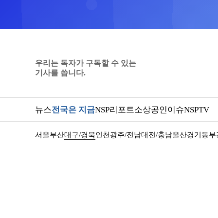
우리는 독자가 구독할 수 있는
기사를 씁니다.
뉴스
전국은 지금
NSP리포트
소상공인
이슈
NSPTV
서울
부산
대구/경북
인천
광주/전남
대전/충남
울산
경기동부