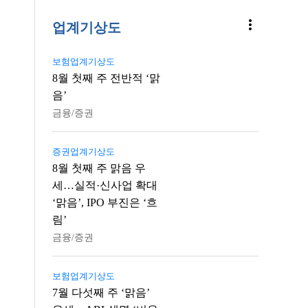
more_vert
업계기상도
보험업계기상도
8월 첫째 주 전반적 ‘맑
음’
금융/증권
증권업계기상도
8월 첫째 주 맑음 우
세…실적·신사업 확대
‘맑음’, IPO 부진은 ‘흐
림’
금융/증권
보험업계기상도
7월 다섯째 주 ‘맑음’