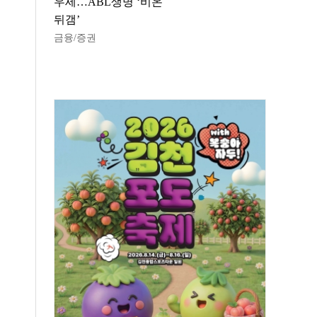
우세…ABL생명 ‘비온
뒤갬’
금융/증권