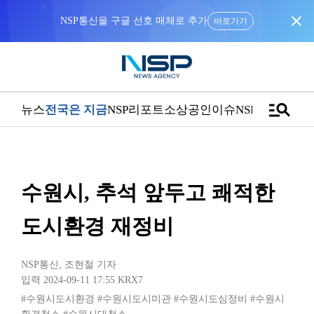
close
NSP통신을 구글 선호 매체로 추가
바로가기
manage_search
뉴스
전국은 지금
NSP리포트
소상공인
이슈
NSPTV
수원시, 추석 앞두고 쾌적한
도시환경 재정비
NSP통신
,
조현철 기자
입력 2024-09-11 17:55
KRX7
#수원시도시환경
#수원시도시미관
#수원시도심정비
#수원시