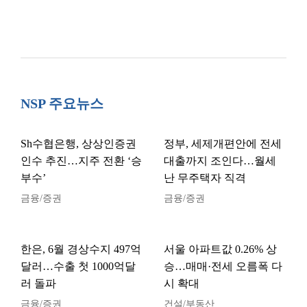
NSP 주요뉴스
Sh수협은행, 상상인증권
정부, 세제개편안에 전세
인수 추진…지주 전환 ‘승
대출까지 조인다…월세
부수’
난 무주택자 직격
금융/증권
금융/증권
한은, 6월 경상수지 497억
서울 아파트값 0.26% 상
달러…수출 첫 1000억달
승…매매·전세 오름폭 다
러 돌파
시 확대
금융/증권
건설/부동산