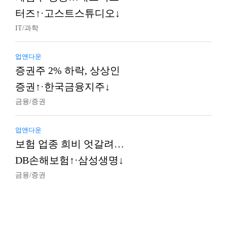
터즈↑·고스트스튜디오↓
IT/과학
업앤다운
증권주 2% 하락, 상상인
증권↑·한국금융지주↓
금융/증권
업앤다운
보험 업종 희비 엇갈려…
DB손해보험↑·삼성생명↓
금융/증권