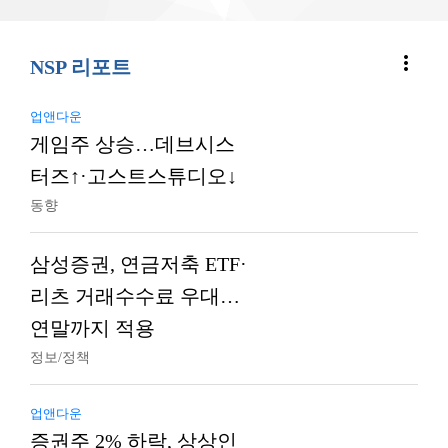
more_vert
NSP 리포트
업앤다운
게임주 상승…데브시스
터즈↑·고스트스튜디오↓
동향
삼성증권, 연금저축 ETF·
리츠 거래수수료 우대…
연말까지 적용
정보/정책
업앤다운
증권주 2% 하락, 상상인