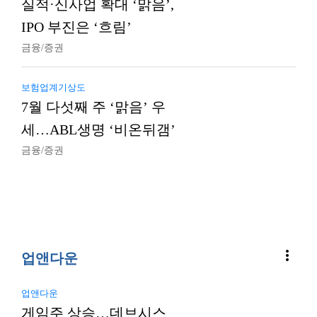
실적·신사업 확대 ‘맑음’,
IPO 부진은 ‘흐림’
금융/증권
보험업계기상도
7월 다섯째 주 ‘맑음’ 우
세…ABL생명 ‘비온뒤갬’
금융/증권
more_vert
업앤다운
업앤다운
게임주 상승…데브시스