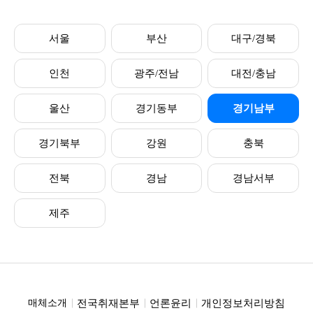
서울
부산
대구/경북
인천
광주/전남
대전/충남
울산
경기동부
경기남부
경기북부
강원
충북
전북
경남
경남서부
제주
전국취재본부
언론윤리
개인정보처리방침
매체소개