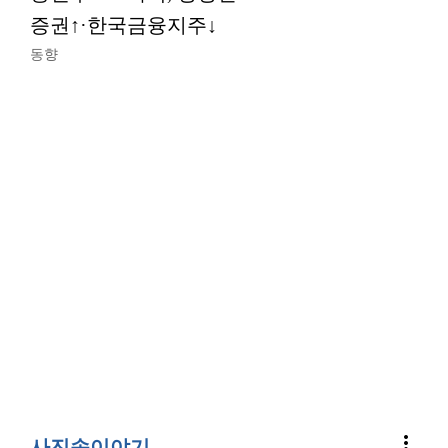
증권↑·한국금융지주↓
동향
more_vert
사진속이야기