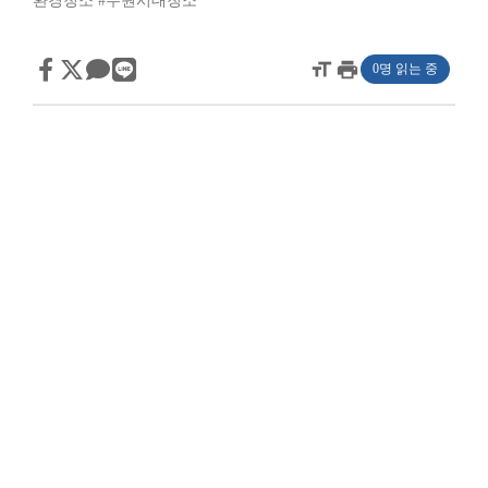
환경청소
#수원시대청소
format_size
print
0명 읽는 중