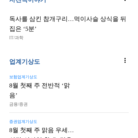
독사를 삼킨 참개구리…먹이사슬 상식을 뒤
집은 ‘5분’
IT/과학
more_vert
업계기상도
보험업계기상도
8월 첫째 주 전반적 ‘맑
음’
금융/증권
증권업계기상도
8월 첫째 주 맑음 우세…