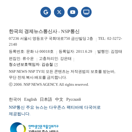
한국의 경제뉴스통신사 - NSP통신
07236 서울시 영등포구 국회대로750 금산빌딩 2층
TEL: 02-3272-
2140
등록번호: 문화 나 00018호
등록일자: 2011.6.29
발행인: 김정태
편집인: 류수운
고충처리인: 강은태
청소년보호책임자: 김승철
launch
NSP NEWS·NSP TV의 모든 콘텐츠는 저작권법의 보호를 받는바,
무단 전재.복사.배포를 금지합니다.
ⓒ 2006. NSP NEWS AGENCY. All rights reserved.
한국어
English
日本語
中文
Русский
NSP통신 주요 뉴스는 다우존스 팩티바에 다국어로
제공됩니다.