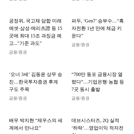
공정위, 국고채 담합 미래
파두, ‘Gen7’ 승부수…“흑
에셋·삼성·메리츠證 등 15
자전환 1년 만에 체급 키
곳에 최대 15조 과징금 예
운다”
고..."기준 과도"
금융/증권
금융/증권
‘오너 3세’ 김동윤 상무 승
“700만 동포 금융시장 열
진…한국투자증권 후계
렸다”…기업은행·농협 등
구도 주목
7곳 동시 출발
금융/증권
금융/증권
배우 박지현 “제우스의 세
데브시스터즈, 2Q 실적
계에서 만나요”
‘하락’…영업이익 적자전